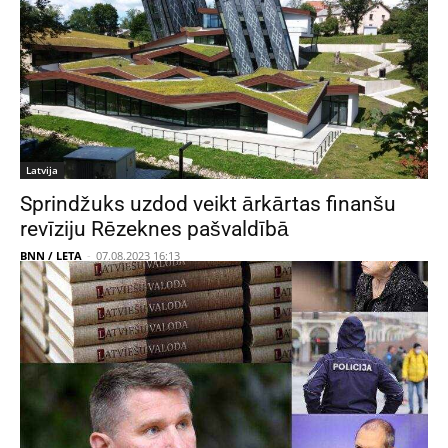
Latvija
Sprindžuks uzdod veikt ārkārtas finanšu
revīziju Rēzeknes pašvaldībā
BNN / LETA
-
07.08.2023 16:13