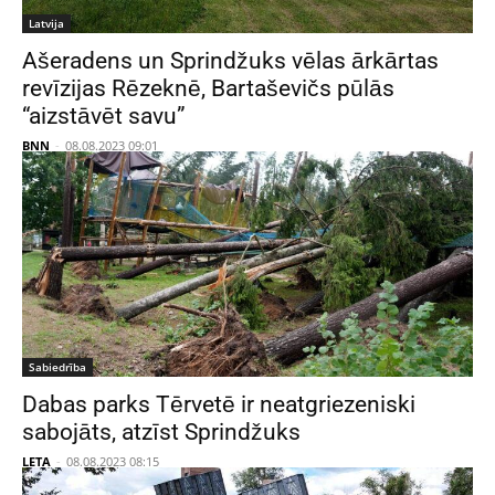
Latvija
Ašeradens un Sprindžuks vēlas ārkārtas
revīzijas Rēzeknē, Bartaševičs pūlās
“aizstāvēt savu”
BNN
-
08.08.2023 09:01
Sabiedrība
Dabas parks Tērvetē ir neatgriezeniski
sabojāts, atzīst Sprindžuks
LETA
-
08.08.2023 08:15