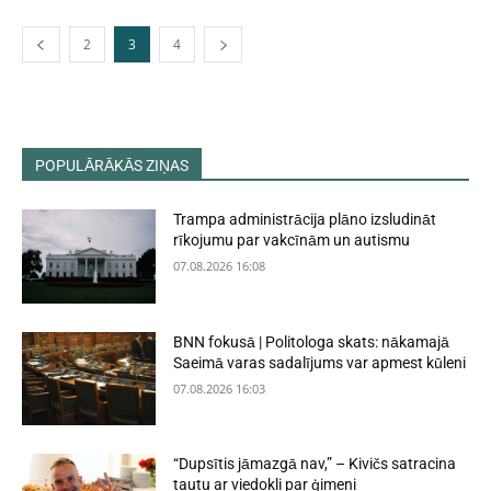
2
3
4
POPULĀRĀKĀS ZIŅAS
Trampa administrācija plāno izsludināt
rīkojumu par vakcīnām un autismu
07.08.2026 16:08
BNN fokusā | Politologa skats: nākamajā
Saeimā varas sadalījums var apmest kūleni
07.08.2026 16:03
“Dupsītis jāmazgā nav,” – Kivičs satracina
tautu ar viedokli par ģimeni