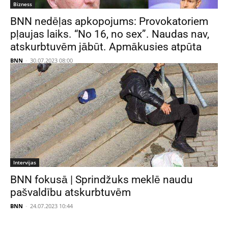
Bizness
BNN nedēļas apkopojums: Provokatoriem
pļaujas laiks. “No 16, no sex”. Naudas nav,
atskurbtuvēm jābūt. Apmākusies atpūta
BNN
-
30.07.2023 08:00
Intervijas
BNN fokusā | Sprindžuks meklē naudu
pašvaldību atskurbtuvēm
BNN
-
24.07.2023 10:44