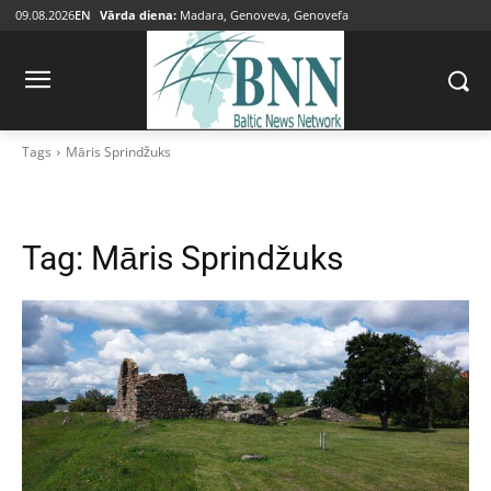
09.08.2026
EN
Vārda diena:
Madara, Genoveva, Genovefa
Tags
Māris Sprindžuks
Tag:
Māris Sprindžuks