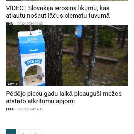
VIDEO | Slovākija ierosina likumu, kas
atļautu nošaut lāčus ciematu tuvumā
BNN
-
04.04.2024 10:08
Latvija
Pēdējo piecu gadu laikā pieauguši mežos
atstāto atkritumu apjomi
LETA
-
28.03.2024 14:15