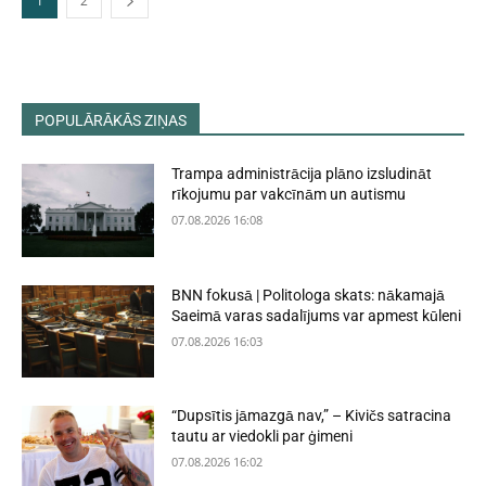
1
2
POPULĀRĀKĀS ZIŅAS
Trampa administrācija plāno izsludināt
rīkojumu par vakcīnām un autismu
07.08.2026 16:08
BNN fokusā | Politologa skats: nākamajā
Saeimā varas sadalījums var apmest kūleni
07.08.2026 16:03
“Dupsītis jāmazgā nav,” – Kivičs satracina
tautu ar viedokli par ģimeni
07.08.2026 16:02