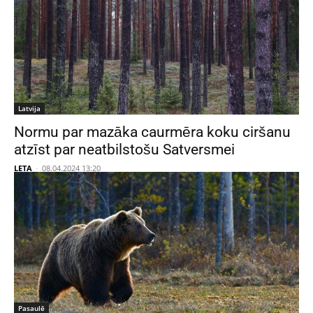
Latvija
Normu par mazāka caurmēra koku ciršanu
atzīst par neatbilstošu Satversmei
LETA
-
08.04.2024 13:20
Pasaulē