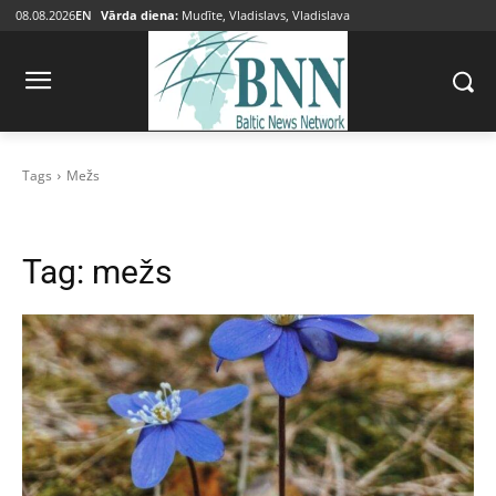
08.08.2026
EN
Vārda diena:
Mudīte, Vladislavs, Vladislava
Tags
Mežs
Tag:
mežs