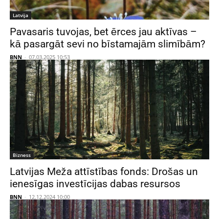
Latvija
Pavasaris tuvojas, bet ērces jau aktīvas –
kā pasargāt sevi no bīstamajām slimībām?
BNN
-
07.03.2025 10:53
Bizness
Latvijas Meža attīstības fonds: Drošas un
ienesīgas investīcijas dabas resursos
BNN
-
12.12.2024 10:00