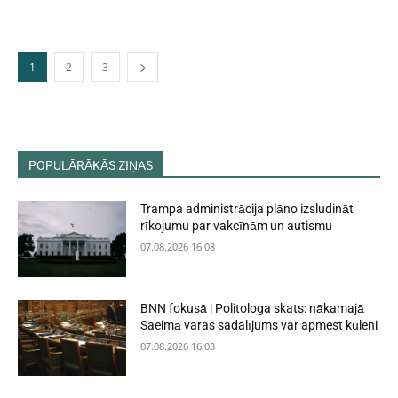
1
2
3
POPULĀRĀKĀS ZIŅAS
Trampa administrācija plāno izsludināt
rīkojumu par vakcīnām un autismu
07.08.2026 16:08
BNN fokusā | Politologa skats: nākamajā
Saeimā varas sadalījums var apmest kūleni
07.08.2026 16:03