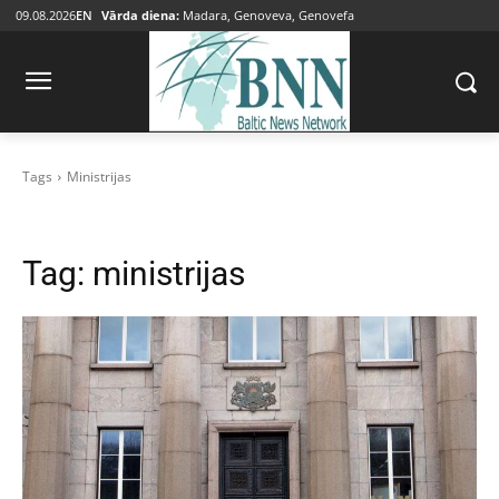
09.08.2026
EN
Vārda diena:
Madara, Genoveva, Genovefa
Tags
Ministrijas
Tag:
ministrijas