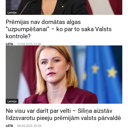
Latvija
Prēmijas nav domātas algas
“uzpumpēšanai” – ko par to saka Valsts
kontrole?
LETA
-
13.04.2025 13:40
Latvija
Ne visu var darīt par velti – Siliņa aizstāv
līdzsvarotu pieeju prēmijām valsts pārvaldē
LETA
-
08.04.2025 20:28