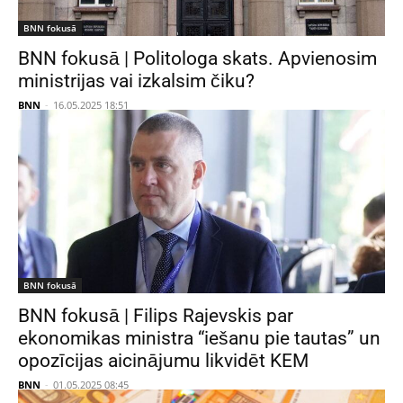
BNN fokusā
BNN fokusā | Politologa skats. Apvienosim
ministrijas vai izkalsim čiku?
BNN
-
16.05.2025 18:51
BNN fokusā
BNN fokusā | Filips Rajevskis par
ekonomikas ministra “iešanu pie tautas” un
opozīcijas aicinājumu likvidēt KEM
BNN
-
01.05.2025 08:45