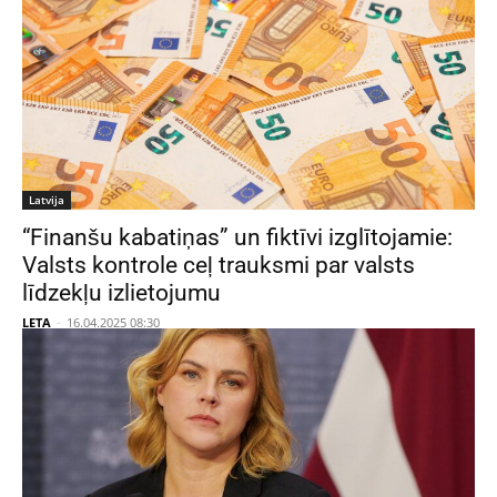
Latvija
“Finanšu kabatiņas” un fiktīvi izglītojamie:
Valsts kontrole ceļ trauksmi par valsts
līdzekļu izlietojumu
LETA
-
16.04.2025 08:30