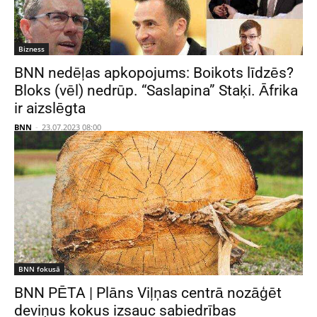
Bizness
BNN nedēļas apkopojums: Boikots līdzēs?
Bloks (vēl) nedrūp. “Saslapina” Staķi. Āfrika
ir aizslēgta
BNN
-
23.07.2023 08:00
BNN fokusā
BNN PĒTA | Plāns Viļņas centrā nozāģēt
deviņus kokus izsauc sabiedrības