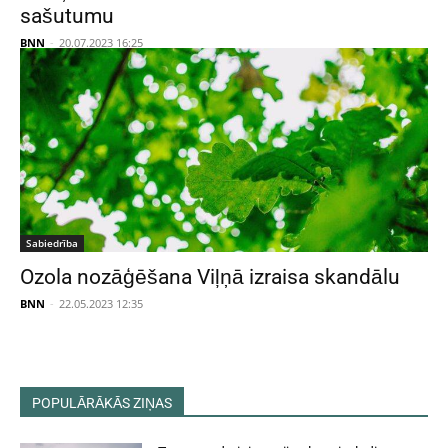
sašutumu
BNN
-
20.07.2023 16:25
Sabiedrība
Ozola nozāģēšana Viļņā izraisa skandālu
BNN
-
22.05.2023 12:35
POPULĀRĀKĀS ZIŅAS