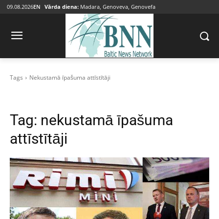
09.08.2026
EN
Vārda diena:
Madara, Genoveva, Genovefa
Tags
Nekustamā īpašuma attīstītāji
Tag:
nekustamā īpašuma
attīstītāji