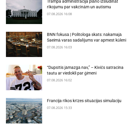
Trampa administrācija plāno izsludināt
rīkojumu par vakcīnām un autismu
07.08.2026 16:08
BNN fokusā | Politologa skats: nākamajā
Saeimā varas sadalījums var apmest kūleni
07.08.2026 16:03
“Dupsītis jāmazgā nav,” – Kivičs satracina
tautu ar viedokli par ģimeni
07.08.2026 16:02
Francija rīkos krīzes situācijas simulāciju
07.08.2026 15:33