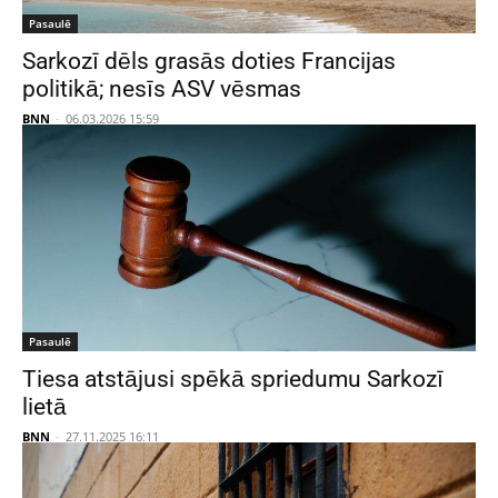
Pasaulē
Sarkozī dēls grasās doties Francijas
politikā; nesīs ASV vēsmas
BNN
-
06.03.2026 15:59
Pasaulē
Tiesa atstājusi spēkā spriedumu Sarkozī
lietā
BNN
-
27.11.2025 16:11