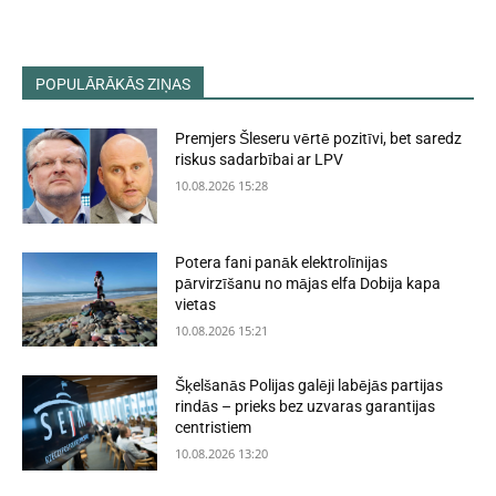
POPULĀRĀKĀS ZIŅAS
Premjers Šleseru vērtē pozitīvi, bet saredz
riskus sadarbībai ar LPV
10.08.2026 15:28
Potera fani panāk elektrolīnijas
pārvirzīšanu no mājas elfa Dobija kapa
vietas
10.08.2026 15:21
Šķelšanās Polijas galēji labējās partijas
rindās – prieks bez uzvaras garantijas
centristiem
10.08.2026 13:20