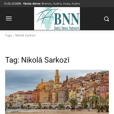
10.08.2026
EN
Vārda diena:
Brencis, Audris, Inuta, Audra
Tags
Nikolā Sarkozī
Tag:
Nikolā Sarkozī