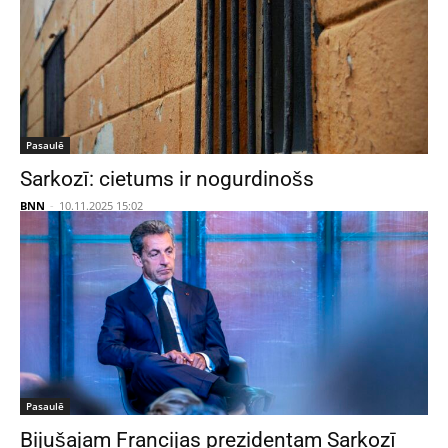
Pasaulē
Sarkozī: cietums ir nogurdinošs
BNN
-
10.11.2025 15:02
Pasaulē
Bijušajam Francijas prezidentam Sarkozī