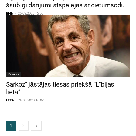
šaubīgi darījumi atspēlējas ar cietumsodu
BNN
-
26.09.2025 15:56
Pasaulē
Sarkozī jāstājas tiesas priekšā “Lībijas
lietā”
LETA
-
26.08.2023 16:02
1
2