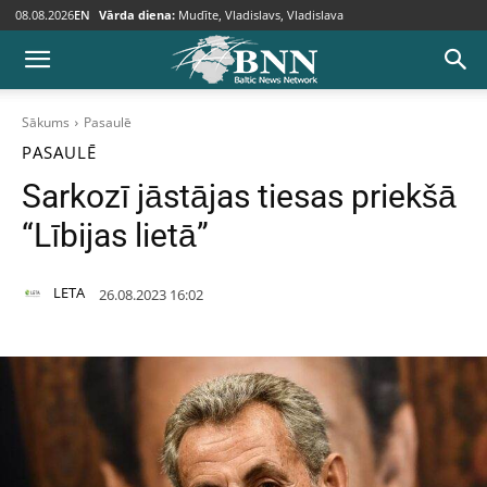
08.08.2026
EN
Vārda diena:
Mudīte, Vladislavs, Vladislava
Sākums
Pasaulē
PASAULĒ
Sarkozī jāstājas tiesas priekšā
“Lībijas lietā”
LETA
26.08.2023 16:02