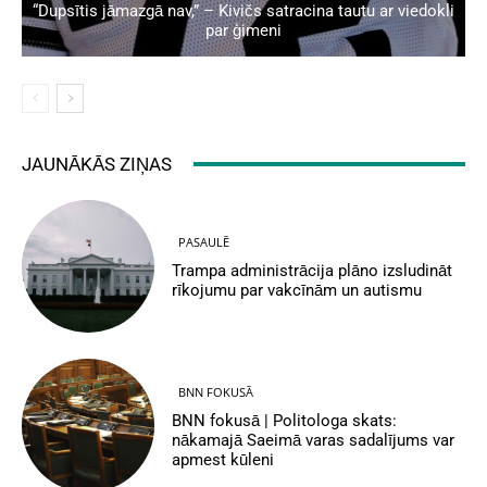
“Dupsītis jāmazgā nav,” – Kivičs satracina tautu ar viedokli
par ģimeni
JAUNĀKĀS ZIŅAS
PASAULĒ
Trampa administrācija plāno izsludināt
rīkojumu par vakcīnām un autismu
BNN FOKUSĀ
BNN fokusā | Politologa skats:
nākamajā Saeimā varas sadalījums var
apmest kūleni