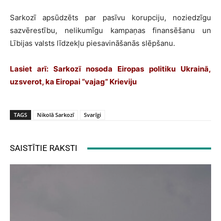
Sarkozī apsūdzēts par pasīvu korupciju, noziedzīgu
sazvērestību, nelikumīgu kampaņas finansēšanu un
Lībijas valsts līdzekļu piesavināšanās slēpšanu.
Lasiet arī:
Sarkozī nosoda Eiropas politiku Ukrainā,
uzsverot, ka Eiropai “vajag” Krieviju
TAGS
Nikolā Sarkozī
Svarīgi
SAISTĪTIE RAKSTI