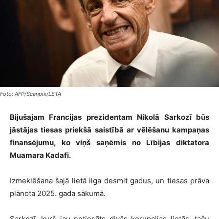
Foto: AFP/Scanpix/LETA
Bijušajam Francijas prezidentam Nikolā Sarkozī būs
jāstājas tiesas priekšā saistībā ar vēlēšanu kampaņas
finansējumu, ko viņš saņēmis no Lībijas diktatora
Muamara Kadafi.
Izmeklēšana šajā lietā ilga desmit gadus, un tiesas prāva
plānota 2025. gada sākumā.
Sarkozī, kurš jau notiesāts divās korupcijas lietās, taču