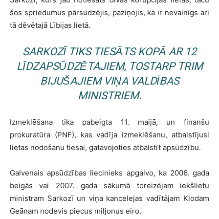
šos spriedumus pārsūdzējis, paziņojis, ka ir nevainīgs arī
tā dēvētajā Lībijas lietā.
SARKOZĪ TIKS TIESĀTS KOPĀ AR 12
LĪDZAPSŪDZĒTAJIEM, TOSTARP TRIM
BIJUŠAJIEM VIŅA VALDĪBAS
MINISTRIEM.
Izmeklēšana tika pabeigta 11. maijā, un finanšu
prokuratūra (PNF), kas vadīja izmeklēšanu, atbalstījusi
lietas nodošanu tiesai, gatavojoties atbalstīt apsūdzību.
Galvenais apsūdzības liecinieks apgalvo, ka 2006. gada
beigās vai 2007. gada sākumā toreizējam iekšlietu
ministram Sarkozī un viņa kancelejas vadītājam Klodam
Geānam nodevis piecus miljonus eiro.