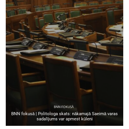
BNN FOKUSĀ
BNN fokusā | Politologa skats: nākamajā Saeimā varas
sadalījums var apmest kūleni