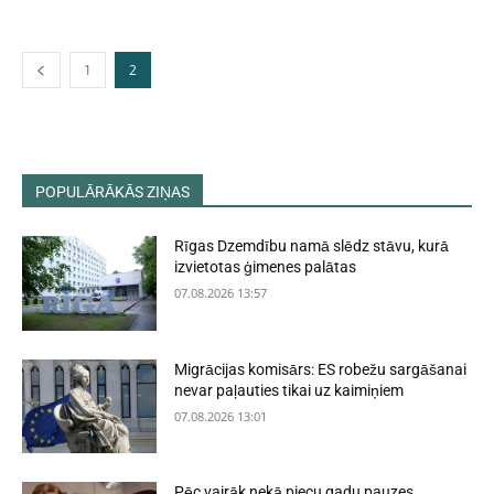
1
2
POPULĀRĀKĀS ZIŅAS
Rīgas Dzemdību namā slēdz stāvu, kurā
izvietotas ģimenes palātas
07.08.2026 13:57
Migrācijas komisārs: ES robežu sargāšanai
nevar paļauties tikai uz kaimiņiem
07.08.2026 13:01
Pēc vairāk nekā piecu gadu pauzes