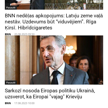
Pasaulē
BNN nedēļas apkopojums: Latvju zeme vaļā
nestāv. Uzdevums būt “viduvējiem”. Rīga
Ķirsī. Hibrīdcigaretes
BNN
-
20.08.2023 09:50
Pasaulē
Sarkozī nosoda Eiropas politiku Ukrainā,
uzsverot, ka Eiropai "vajag" Krieviju
BNN
-
17.08.2023 10:00