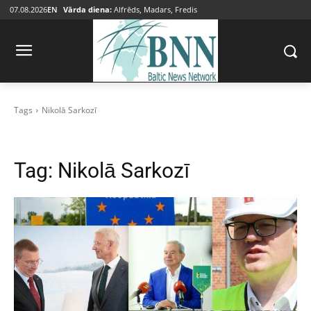
07.08.2026
EN
Vārda diena:
Alfrēds, Madars, Fredis
Tags
Nikolā Sarkozī
Tag:
Nikolā Sarkozī