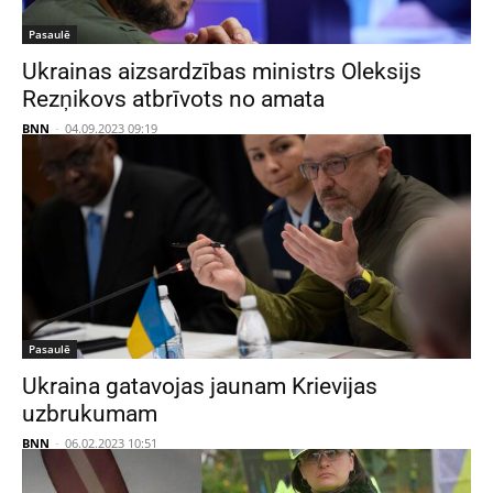
Pasaulē
Ukrainas aizsardzības ministrs Oleksijs
Rezņikovs atbrīvots no amata
BNN
-
04.09.2023 09:19
Pasaulē
Ukraina gatavojas jaunam Krievijas
uzbrukumam
BNN
-
06.02.2023 10:51