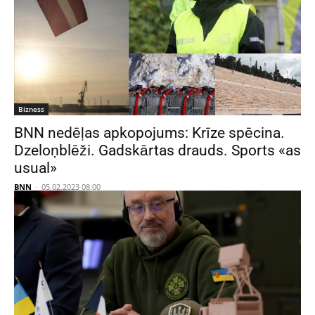
Bizness
BNN nedēļas apkopojums: Krīze spēcina.
Dzeloņblēži. Gadskārtas drauds. Sports «as
usual»
BNN
-
05.02.2023 08:00