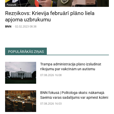
Pasaulē
Rezņikovs: Krievija februārī plāno liela
apjoma uzbrukumu
BNN
-
02.02.2023 08:38
POPULĀRĀKĀS ZIŅAS
Trampa administrācija plāno izsludināt
rīkojumu par vakcīnām un autismu
07.08.2026 16:08
BNN fokusā | Politologa skats: nākamajā
Saeimā varas sadalījums var apmest kūleni
07.08.2026 16:03