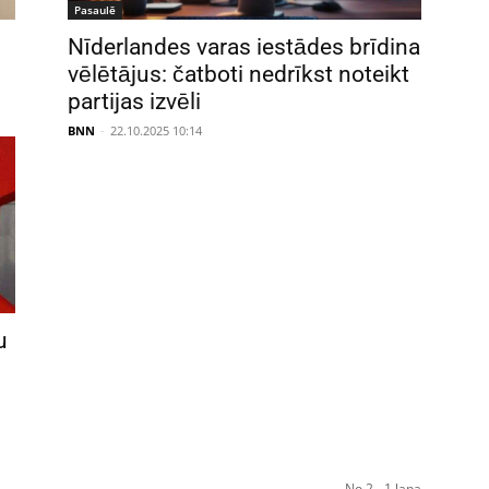
Pasaulē
Nīderlandes varas iestādes brīdina
vēlētājus: čatboti nedrīkst noteikt
partijas izvēli
BNN
-
22.10.2025 10:14
u
No 2 - 1 lapa