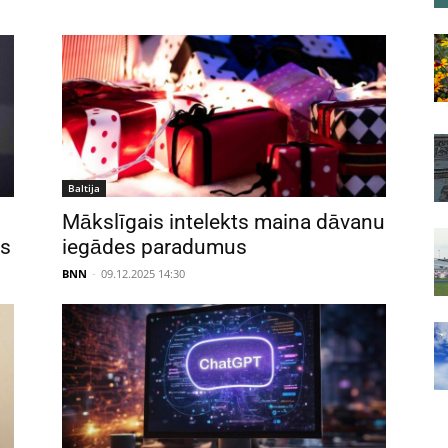
Baltija
Mākslīgais intelekts maina dāvanu
as
iegādes paradumus
BNN
-
09.12.2025 14:30