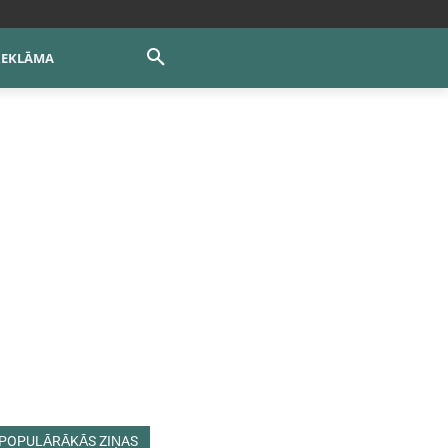
REKLĀMA
POPULĀRĀKĀS ZIŅAS