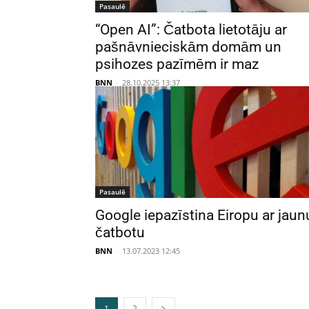
Pasaulē
“Open AI”: Čatbota lietotāju ar
pašnāvnieciskām domām un
psihozes pazīmēm ir maz
BNN
-
28.10.2025 13:37
Pasaulē
Google iepazīstina Eiropu ar jaun
čatbotu
BNN
-
13.07.2023 12:45
1
2