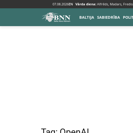
07.08.2026
EN
Vārda diena:
Alfrēds, Madars, Fredis
Tags
OpenAI
BALTIJA
SABIEDRĪBA
POLI
Tag:
OpenAI