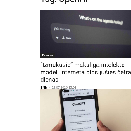
Pasaulē
“Izmukušie” mākslīgā intelekta
modeļi internetā plosījušies četr
dienas
BNN
-
29.07.2026 15:01