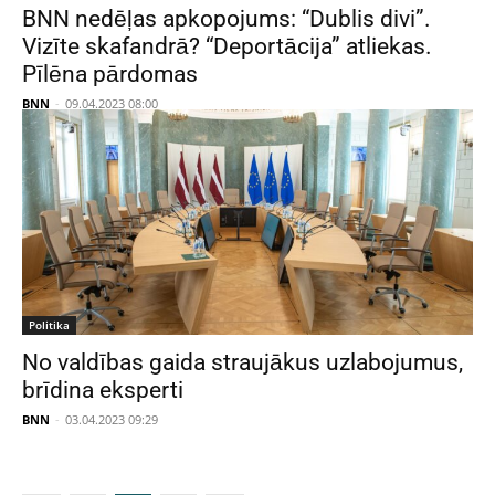
BNN nedēļas apkopojums: “Dublis divi”.
Vizīte skafandrā? “Deportācija” atliekas.
Pīlēna pārdomas
BNN
-
09.04.2023 08:00
Politika
No valdības gaida straujākus uzlabojumus,
brīdina eksperti
BNN
-
03.04.2023 09:29