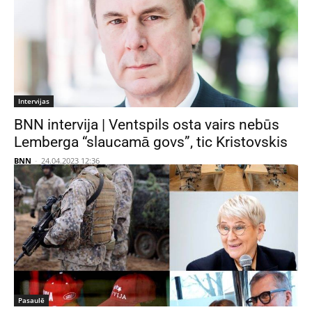
Intervijas
BNN intervija | Ventspils osta vairs nebūs
Lemberga “slaucamā govs”, tic Kristovskis
BNN
-
24.04.2023 12:36
Pasaulē