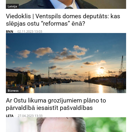
Latvija
Viedoklis | Ventspils domes deputāts: kas
slēpjas ostu “reformas” ēnā?
BNN
-
02.11.2023 13:03
Bizness
Ar Ostu likuma grozījumiem plāno to
pārvaldībā iesaistīt pašvaldības
LETA
-
27.04.2023 13:33