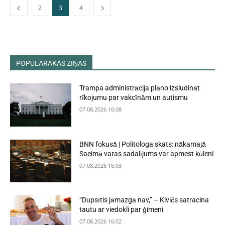
2
3
4
POPULĀRĀKĀS ZIŅAS
Trampa administrācija plāno izsludināt
rīkojumu par vakcīnām un autismu
07.08.2026 16:08
BNN fokusā | Politologa skats: nākamajā
Saeimā varas sadalījums var apmest kūleni
07.08.2026 16:03
“Dupsītis jāmazgā nav,” – Kivičs satracina
tautu ar viedokli par ģimeni
07.08.2026 16:02