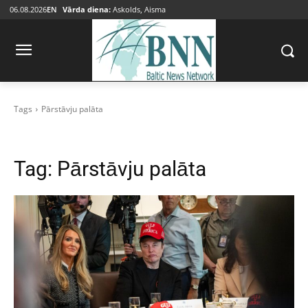
06.08.2026
EN
Vārda diena:
Askolds, Aisma
Tags
Pārstāvju palāta
Tag:
Pārstāvju palāta