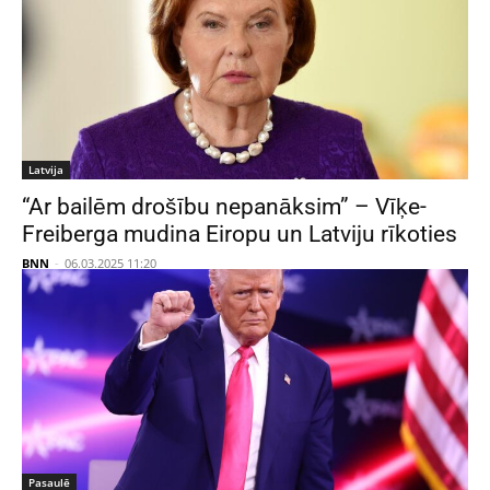
Latvija
“Ar bailēm drošību nepanāksim” – Vīķe-
Freiberga mudina Eiropu un Latviju rīkoties
BNN
-
06.03.2025 11:20
Pasaulē