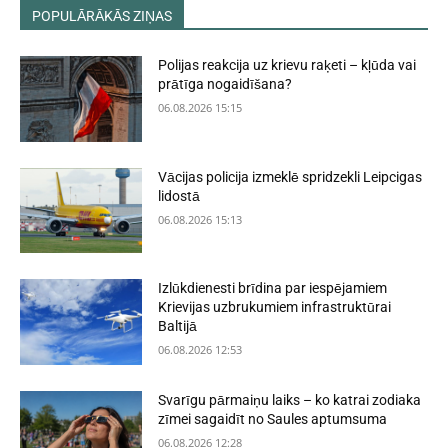
POPULĀRĀKĀS ZIŅAS
Polijas reakcija uz krievu raķeti – kļūda vai
prātīga nogaidīšana?
06.08.2026 15:15
Vācijas policija izmeklē spridzekli Leipcigas
lidostā
06.08.2026 15:13
Izlūkdienesti brīdina par iespējamiem
Krievijas uzbrukumiem infrastruktūrai
Baltijā
06.08.2026 12:53
Svarīgu pārmaiņu laiks – ko katrai zodiaka
zīmei sagaidīt no Saules aptumsuma
06.08.2026 12:28