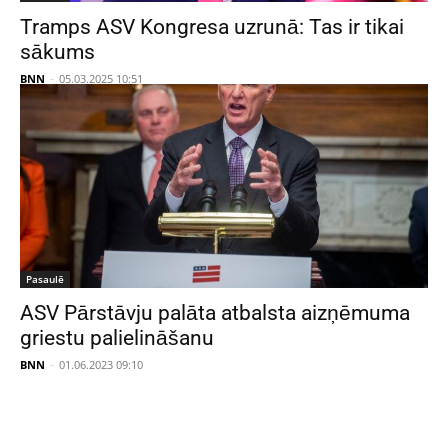
Tramps ASV Kongresa uzrunā: Tas ir tikai
sākums
BNN
-
05.03.2025 10:51
Pasaulē
ASV Pārstāvju palāta atbalsta aizņēmuma
griestu palielināšanu
BNN
-
01.06.2023 09:10