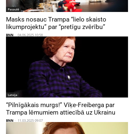
Pasaulē
Masks nosauc Trampa “lielo skaisto
likumprojektu” par “pretīgu zvērību”
BNN
-
04.06.2025 10:58
Latvija
“Pilnīgākais murgs!” Vīķe-Freiberga par
Trampa lēmumiem attiecībā uz Ukrainu
BNN
-
11.03.2025 09:07