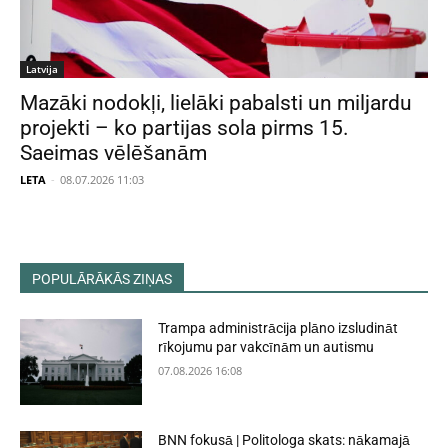
Latvija
Mazāki nodokļi, lielāki pabalsti un miljardu
projekti – ko partijas sola pirms 15.
Saeimas vēlēšanām
LETA
-
08.07.2026 11:03
POPULĀRĀKĀS ZIŅAS
Trampa administrācija plāno izsludināt
rīkojumu par vakcīnām un autismu
07.08.2026 16:08
BNN fokusā | Politologa skats: nākamajā