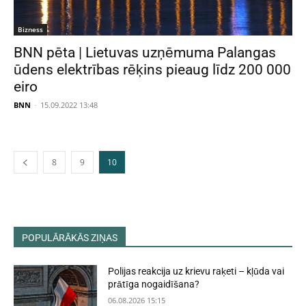
Bizness
BNN pēta | Lietuvas uzņēmuma Palangas
ūdens elektrības rēķins pieaug līdz 200 000
eiro
BNN
-
15.09.2022 13:48
8
9
10
POPULĀRĀKĀS ZIŅAS
Polijas reakcija uz krievu raķeti – kļūda vai
prātīga nogaidīšana?
06.08.2026 15:15