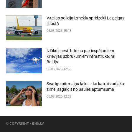
Vācijas policija izmeklē spridzekli Leipcigas
lidostā
06.08.2026 15:13
Izlūkdienesti brīdina par iespējamiem
Krievijas uzbrukumiem infrastruktūrai
Baltijā
06.08.2026 12:53
Svarīgu pārmaiņu laiks – ko katrai zodiaka
zīmei sagaidīt no Saules aptumsuma
06.08.2026 12:28
© COPYRIGHT - BNN.LV