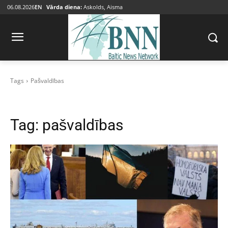
06.08.2026
EN
Vārda diena:
Askolds, Aisma
Tags
Pašvaldības
Tag:
pašvaldības