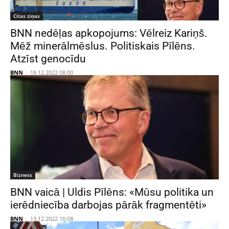
Citas ziņas
BNN nedēļas apkopojums: Vēlreiz Kariņš.
Mēž minerālmēslus. Politiskais Pīlēns.
Atzīst genocīdu
BNN
-
18.12.2022 08:00
Bizness
BNN vaicā | Uldis Pīlēns: «Mūsu politika un
ierēdniecība darbojas pārāk fragmentēti»
BNN
-
13.12.2022 16:08