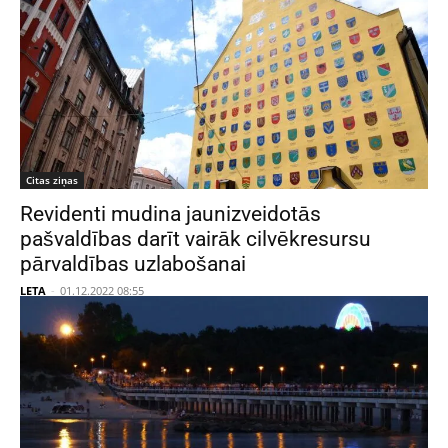
Citas ziņas
Revidenti mudina jaunizveidotās
pašvaldības darīt vairāk cilvēkresursu
pārvaldības uzlabošanai
LETA
-
01.12.2022 08:55