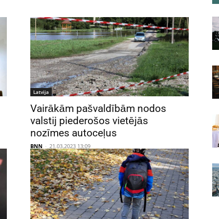
Latvija
Vairākām pašvaldībām nodos
valstij piederošos vietējās
nozīmes autoceļus
BNN
-
21.03.2023 13:09