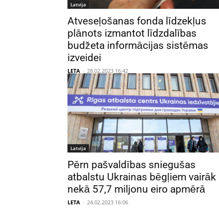
Latvija
Atveseļošanas fonda līdzekļus
plānots izmantot līdzdalības
budžeta informācijas sistēmas
izveidei
LETA
-
28.02.2023 16:42
Latvija
Pērn pašvaldības sniegušas
atbalstu Ukrainas bēgļiem vairāk
nekā 57,7 miljonu eiro apmērā
LETA
-
24.02.2023 16:06