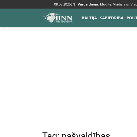
08.08.2026
EN
Vārda diena:
Mudīte, Vladislavs, Vlad
Tags
Pašvaldības
BALTIJA
SABIEDRĪBA
POLI
Tag:
pašvaldības