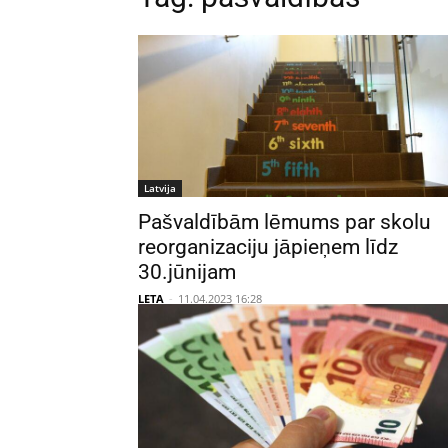
Latvija
Pašvaldībām lēmums par skolu
reorganizaciju jāpieņem līdz
30.jūnijam
LETA
-
11.04.2023 16:28