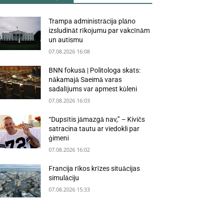
Trampa administrācija plāno
izsludināt rīkojumu par vakcīnām
un autismu
07.08.2026 16:08
BNN fokusā | Politologa skats:
nākamajā Saeimā varas
sadalījums var apmest kūleni
07.08.2026 16:03
“Dupsītis jāmazgā nav,” – Kivičs
satracina tautu ar viedokli par
ģimeni
07.08.2026 16:02
Francija rīkos krīzes situācijas
simulāciju
07.08.2026 15:33