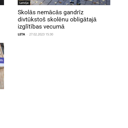
Latvija
Skolās nemācās gandrīz
divtūkstoš skolēnu obligātajā
izglītības vecumā
LETA
-
27.02.2023 15:30