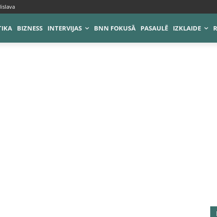
islava
TIKA
BIZNESS
INTERVIJAS
BNN FOKUSĀ
PASAULĒ
IZKLAIDE