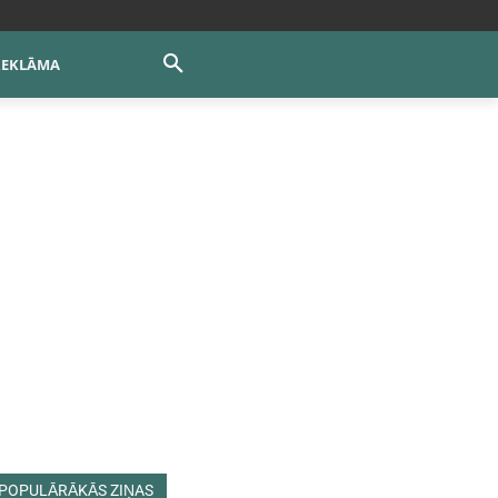
REKLĀMA
POPULĀRĀKĀS ZIŅAS