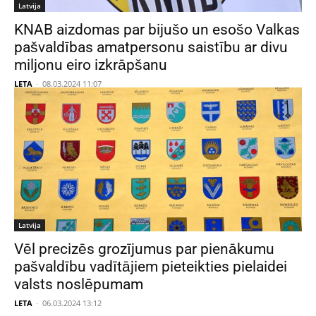
Latvija
KNAB aizdomas par bijušo un esošo Valkas
pašvaldības amatpersonu saistību ar divu
miljonu eiro izkrāpšanu
LETA
-
08.03.2024 11:07
Latvija
Vēl precizēs grozījumus par pienākumu
pašvaldību vadītājiem pieteikties pielaidei
valsts noslēpumam
LETA
-
06.03.2024 13:12