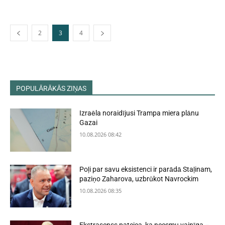
2
3
4
POPULĀRĀKĀS ZIŅAS
Izraēla noraidījusi Trampa miera plānu
Gazai
10.08.2026 08:42
Poļi par savu eksistenci ir parādā Staļinam,
paziņo Zaharova, uzbrūkot Navrockim
10.08.2026 08:35