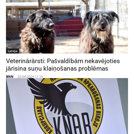
Latvija
Veterinārārsti: Pašvaldībām nekavējoties
jārisina suņu klaiņošanas problēmas
BNN
-
03.04.2024 11:16