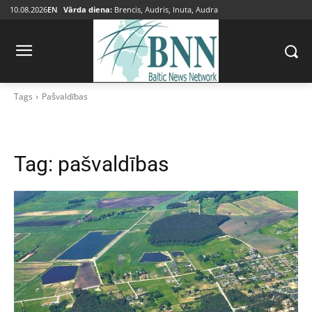
10.08.2026
EN
Vārda diena:
Brencis, Audris, Inuta, Audra
Tags
Pašvaldības
Tag:
pašvaldības