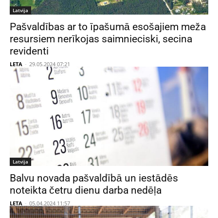
Latvija
Pašvaldības ar to īpašumā esošajiem meža
resursiem nerīkojas saimnieciski, secina
revidenti
LETA
-
29.05.2024 07:21
Latvija
Balvu novada pašvaldībā un iestādēs
noteikta četru dienu darba nedēļa
LETA
-
05.04.2024 11:57