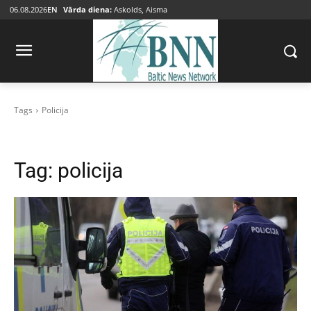
06.08.2026
EN
Vārda diena:
Askolds, Aisma
Tags
Policija
Tag:
policija