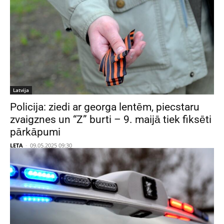
Latvija
Policija: ziedi ar georga lentēm, piecstaru
zvaigznes un “Z” burti – 9. maijā tiek fiksēti
pārkāpumi
LETA
-
09.05.2025 09:30