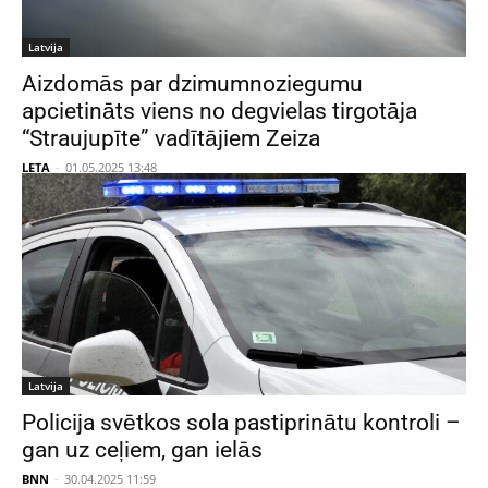
Latvija
Aizdomās par dzimumnoziegumu
apcietināts viens no degvielas tirgotāja
“Straujupīte” vadītājiem Zeiza
LETA
-
01.05.2025 13:48
Latvija
Policija svētkos sola pastiprinātu kontroli –
gan uz ceļiem, gan ielās
BNN
-
30.04.2025 11:59