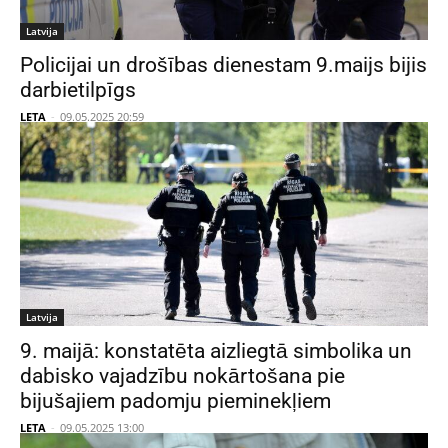
Latvija
Policijai un drošības dienestam 9.maijs bijis
darbietilpīgs
LETA
-
09.05.2025 20:59
Latvija
9. maijā: konstatēta aizliegtā simbolika un
dabisko vajadzību nokārtošana pie
bijušajiem padomju pieminekļiem
LETA
-
09.05.2025 13:00