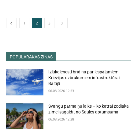
1
2
3
POPULĀRĀKĀS ZIŅAS
Izlūkdienesti brīdina par iespējamiem
Krievijas uzbrukumiem infrastruktūrai
Baltijā
06.08.2026 12:53
Svarīgu pārmaiņu laiks – ko katrai zodiaka
zīmei sagaidīt no Saules aptumsuma
06.08.2026 12:28