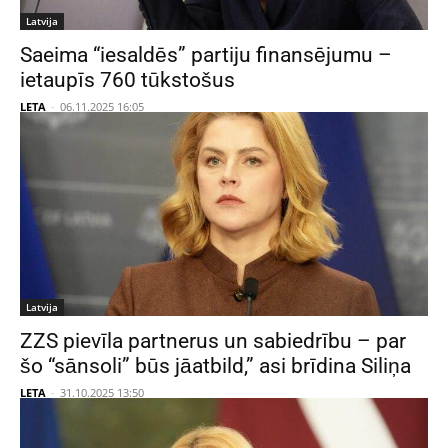
Latvija
Saeima “iesaldēs” partiju finansējumu –
ietaupīs 760 tūkstošus
LETA
-
06.11.2025 16:05
Latvija
ZZS pievīla partnerus un sabiedrību – par
šo “sānsoli” būs jāatbild,” asi brīdina Siliņa
LETA
-
31.10.2025 13:50