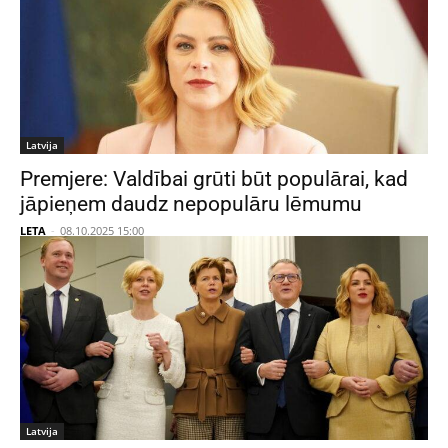
Latvija
Premjere: Valdībai grūti būt populārai, kad
jāpieņem daudz nepopulāru lēmumu
LETA
-
08.10.2025 15:00
Latvija