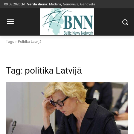
09.08.2026
EN
Vārda diena:
Madara, Genoveva, Genovefa
Tags
Politika Latvijā
Tag:
politika Latvijā