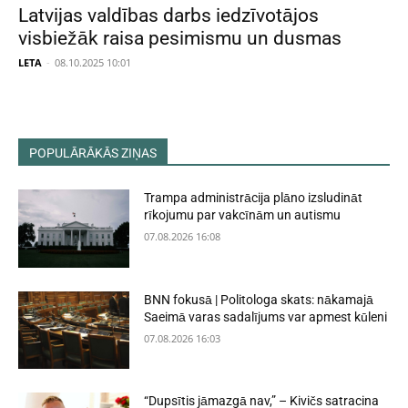
Latvijas valdības darbs iedzīvotājos
visbiežāk raisa pesimismu un dusmas
LETA
-
08.10.2025 10:01
POPULĀRĀKĀS ZIŅAS
Trampa administrācija plāno izsludināt
rīkojumu par vakcīnām un autismu
07.08.2026 16:08
BNN fokusā | Politologa skats: nākamajā
Saeimā varas sadalījums var apmest kūleni
07.08.2026 16:03
“Dupsītis jāmazgā nav,” – Kivičs satracina