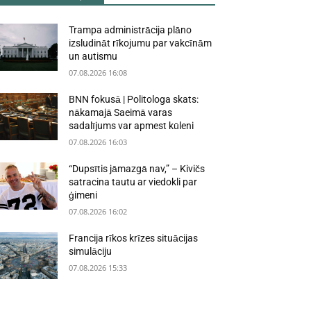
Trampa administrācija plāno
izsludināt rīkojumu par vakcīnām
un autismu
07.08.2026 16:08
BNN fokusā | Politologa skats:
nākamajā Saeimā varas
sadalījums var apmest kūleni
07.08.2026 16:03
“Dupsītis jāmazgā nav,” – Kivičs
satracina tautu ar viedokli par
ģimeni
07.08.2026 16:02
Francija rīkos krīzes situācijas
simulāciju
07.08.2026 15:33