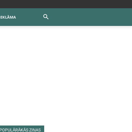
REKLĀMA
POPULĀRĀKĀS ZIŅAS