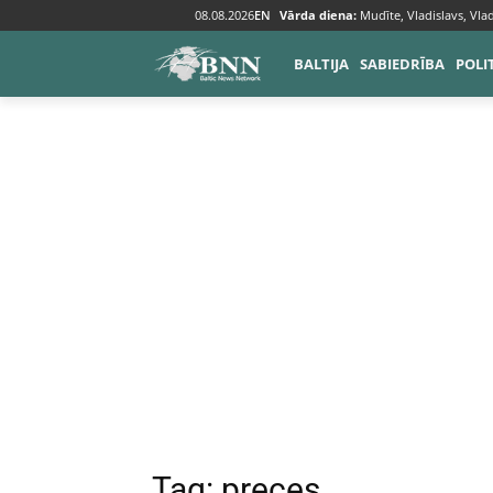
08.08.2026
EN
Vārda diena:
Mudīte, Vladislavs, Vlad
Tags
Preces
BALTIJA
SABIEDRĪBA
POLI
Tag:
preces