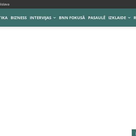
islava
TIKA
BIZNESS
INTERVIJAS
BNN FOKUSĀ
PASAULĒ
IZKLAIDE