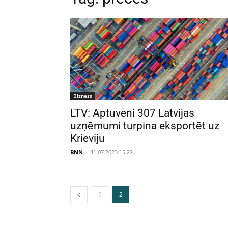
Bizness
LTV: Aptuveni 307 Latvijas
uzņēmumi turpina eksportēt uz
Krieviju
BNN
-
31.07.2023 15:22
1
2