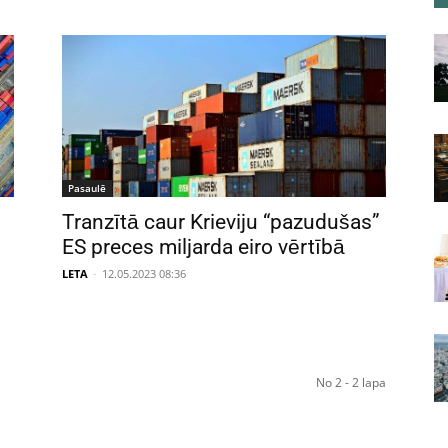
Pasaulē
Tranzītā caur Krieviju “pazudušas”
ES preces miljarda eiro vērtībā
LETA
-
12.05.2023 08:36
No 2 - 2 lapa