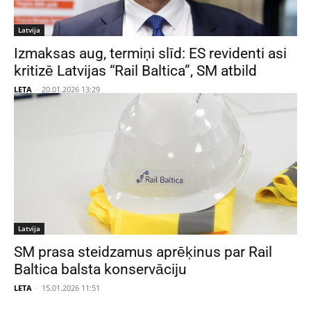
Latvija
Izmaksas aug, termiņi slīd: ES revidenti asi
kritizē Latvijas “Rail Baltica”, SM atbild
LETA
-
20.01.2026 13:29
Latvija
SM prasa steidzamus aprēķinus par Rail
Baltica balsta konservāciju
LETA
-
15.01.2026 11:51