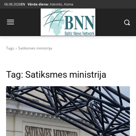
06.08.2026
EN
Vārda diena:
Askolds, Aisma
Tags
Satiksmes ministrija
Tag:
Satiksmes ministrija