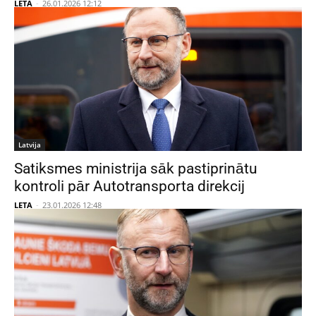
LETA
-
26.01.2026 12:12
Latvija
Satiksmes ministrija sāk pastiprinātu
kontroli pār Autotransporta direkcij
LETA
-
23.01.2026 12:48