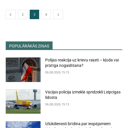
2
3
4
POPULĀRĀKĀS ZIŅAS
Polijas reakcija uz krievu raķeti – kļūda vai
prātīga nogaidīšana?
06.08.2026 15:15
Vācijas policija izmeklē spridzekli Leipcigas
lidostā
06.08.2026 15:13
Izlūkdienesti brīdina par iespējamiem