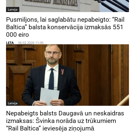
Latvija
Pusmiljons, lai saglabātu nepabeigto: “Rail
Baltica” balsta konservācija izmaksās 551
000 eiro
LETA
-
06.02.2026 11:00
Latvija
Nepabeigts balsts Daugavā un neskaidras
izmaksas: Švinka norāda uz trūkumiem
“Rail Baltica” ieviesēja ziņojumā