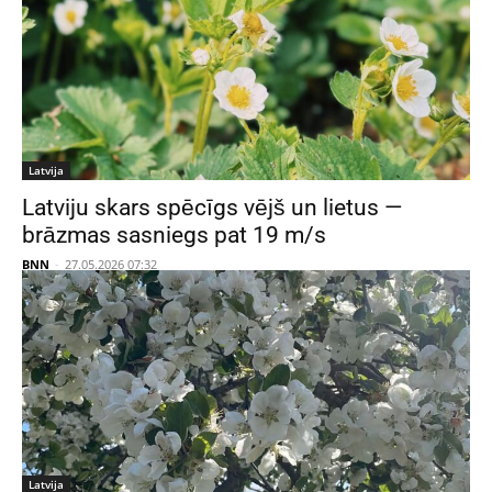
Latvija
Latviju skars spēcīgs vējš un lietus —
brāzmas sasniegs pat 19 m/s
BNN
-
27.05.2026 07:32
Latvija