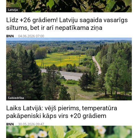
Latvija
Līdz +26 grādiem! Latviju sagaida vasarīgs
siltums, bet ir arī nepatīkama ziņa
BNN
-
04.06.2026 07:00
Sabiedrība
Laiks Latvijā: vējš pierims, temperatūra
pakāpeniski kāps virs +20 grādiem
BNN
-
30.05.2026 09:47