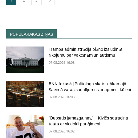
1
2
3
POPULĀRĀKĀS ZIŅAS
Trampa administrācija plāno izsludināt
rīkojumu par vakcīnām un autismu
07.08.2026 16:08
BNN fokusā | Politologa skats: nākamajā
Saeimā varas sadalījums var apmest kūleni
07.08.2026 16:03
“Dupsītis jāmazgā nav,” – Kivičs satracina
tautu ar viedokli par ģimeni
07.08.2026 16:02