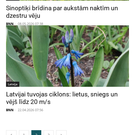
Sinoptiķi brīdina par aukstām naktīm un
dzestru vēju
BNN
-
08.05.2026 07:38
Latvija
Latvijai tuvojas ciklons: lietus, sniegs un
vējš līdz 20 m/s
BNN
-
22.04.2026 07:56