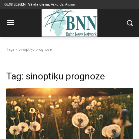
06.08.2026
EN
Vārda diena:
Askolds, Aisma
Tags
Sinoptiķu prognoze
Tag:
sinoptiķu prognoze