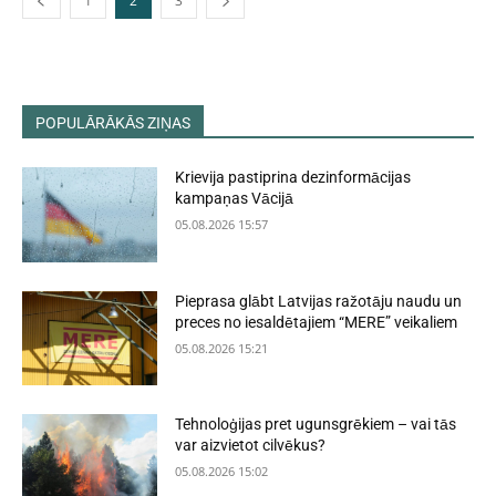
1
2
3
POPULĀRĀKĀS ZIŅAS
Krievija pastiprina dezinformācijas
kampaņas Vācijā
05.08.2026 15:57
Pieprasa glābt Latvijas ražotāju naudu un
preces no iesaldētajiem “MERE” veikaliem
05.08.2026 15:21
Tehnoloģijas pret ugunsgrēkiem – vai tās
var aizvietot cilvēkus?
05.08.2026 15:02