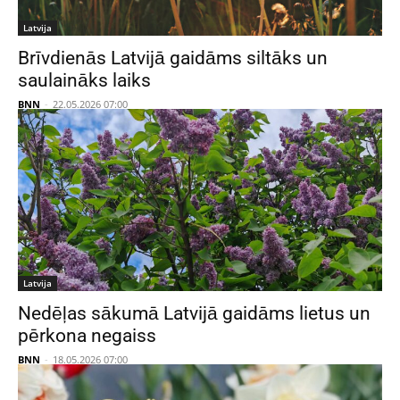
Latvija
Brīvdienās Latvijā gaidāms siltāks un
saulaināks laiks
BNN
-
22.05.2026 07:00
Latvija
Nedēļas sākumā Latvijā gaidāms lietus un
pērkona negaiss
BNN
-
18.05.2026 07:00