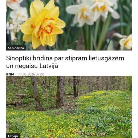
Sabiedrība
Sinoptiķi brīdina par stiprām lietusgāzēm
un negaisu Latvijā
BNN
-
17.05.2026 07:00
Latvija