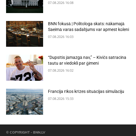
07.08.2026 16:08
BNN fokusā | Politologa skats: nākamajā
Saeimā varas sadalījums var apmest kūleni
07.08.2026 16:03
“Dupsītis jāmazgā nav,” – Kivičs satracina
tautu ar viedokli par ģimeni
07.08.2026 16:02
Francija rīkos krīzes situācijas simulāciju
07.08.2026 15:33
© COPYRIGHT - BNN.LV