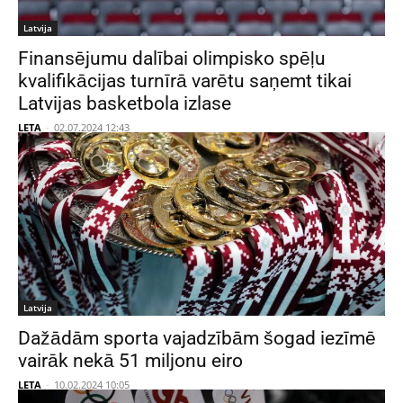
Latvija
Finansējumu dalībai olimpisko spēļu
kvalifikācijas turnīrā varētu saņemt tikai
Latvijas basketbola izlase
LETA
-
02.07.2024 12:43
Latvija
Dažādām sporta vajadzībām šogad iezīmē
vairāk nekā 51 miljonu eiro
LETA
-
10.02.2024 10:05