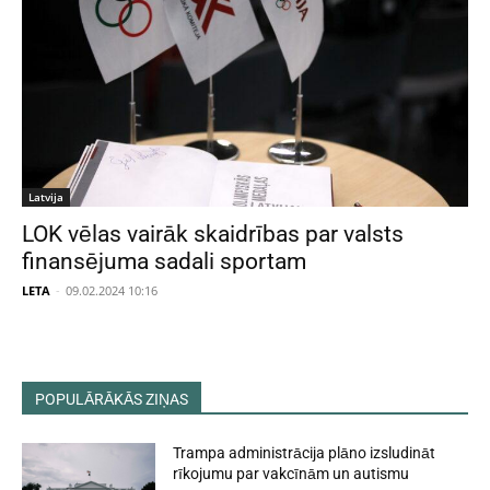
Latvija
LOK vēlas vairāk skaidrības par valsts
finansējuma sadali sportam
LETA
-
09.02.2024 10:16
POPULĀRĀKĀS ZIŅAS
Trampa administrācija plāno izsludināt
rīkojumu par vakcīnām un autismu