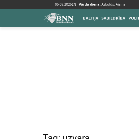
06.08.2026
EN
Vārda diena:
Askolds, Aisma
Tags
Uzvara
BALTIJA
SABIEDRĪBA
POLI
Tag:
uzvara