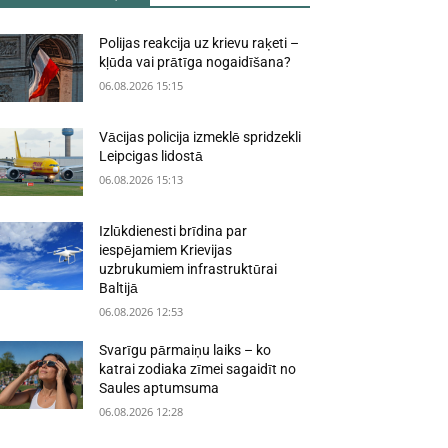
Polijas reakcija uz krievu raķeti –
kļūda vai prātīga nogaidīšana?
06.08.2026 15:15
Vācijas policija izmeklē spridzekli
Leipcigas lidostā
06.08.2026 15:13
Izlūkdienesti brīdina par
iespējamiem Krievijas
uzbrukumiem infrastruktūrai
Baltijā
06.08.2026 12:53
Svarīgu pārmaiņu laiks – ko
katrai zodiaka zīmei sagaidīt no
Saules aptumsuma
06.08.2026 12:28