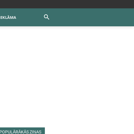
REKLĀMA
POPULĀRĀKĀS ZIŅAS