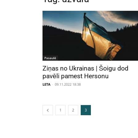
Pasaulē
Ziņas no Ukrainas | Šoigu dod
pavēli pamest Hersonu
LETA
-
09.11.2022 18:38
1
2
3