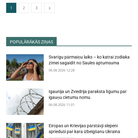
1
2
3
POPULĀRĀKĀS ZIŅAS
Svarīgu pārmaiņu laiks – ko katrai zodiaka
zīmei sagaidīt no Saules aptumsuma
06.08.2026 12:28
Igaunija un Zviedrija paraksta līgumu par
igauņu cietumu nomu
06.08.2026 11:01
Eiropas un Krievijas pārstāvji slepeni
sprieduši par kara izbeigšanu Ukrainā