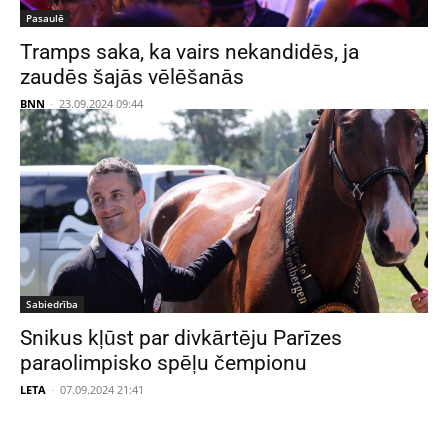
Pasaulē
Tramps saka, ka vairs nekandidēs, ja
zaudēs šajās vēlēšanās
BNN
-
23.09.2024 09:44
Sabiedrība
Snikus kļūst par divkārtēju Parīzes
paraolimpisko spēļu čempionu
LETA
-
07.09.2024 21:41