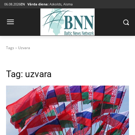
06.08.2026
EN
Vārda diena:
Askolds, Aisma
Tags
Uzvara
Tag:
uzvara