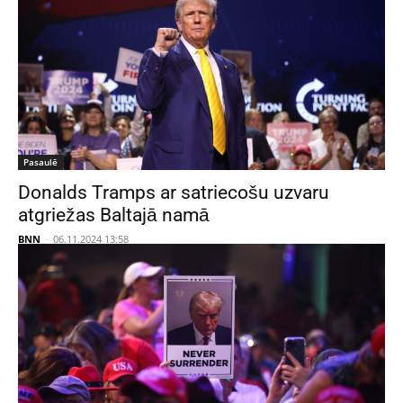
Pasaulē
Donalds Tramps ar satriecošu uzvaru
atgriežas Baltajā namā
BNN
-
06.11.2024 13:58