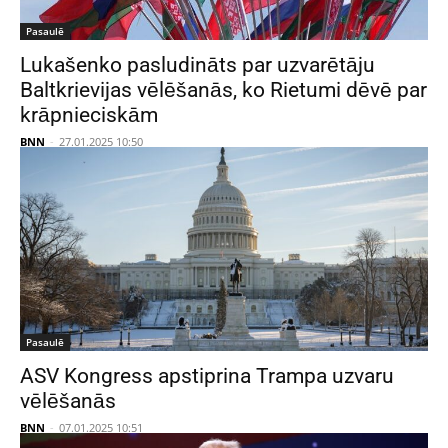
Pasaulē
Lukašenko pasludināts par uzvarētāju
Baltkrievijas vēlēšanās, ko Rietumi dēvē par
krāpnieciskām
BNN
-
27.01.2025 10:50
Pasaulē
ASV Kongress apstiprina Trampa uzvaru
vēlēšanās
BNN
-
07.01.2025 10:51