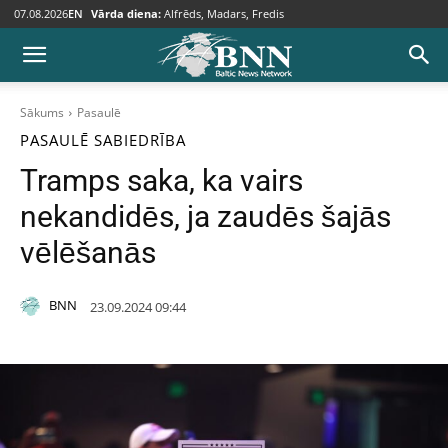
07.08.2026
EN
Vārda diena:
Alfrēds, Madars, Fredis
Sākums
Pasaulē
PASAULĒ
SABIEDRĪBA
Tramps saka, ka vairs
nekandidēs, ja zaudēs šajās
vēlēšanās
BNN
23.09.2024 09:44