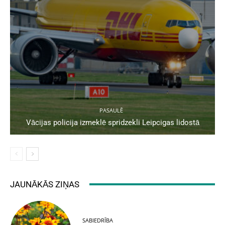
PASAULĒ
Vācijas policija izmeklē spridzekli Leipcigas lidostā
JAUNĀKĀS ZIŅAS
SABIEDRĪBA