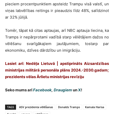
pieciem procentpunktiem apsteidz Trampu visā valstī, un
viņas labvēlības reitings ir pieaudzis līdz 48%, salīdzinot
ar 32% jūlijā.
Tomēr, tāpat kā citas aptaujas, arī NBC aptauja liecina, ka
Tramps ir nepārprotami vadībā starp vēlētājiem dažos no
vēlēšanu svarīgākajiem jautājumiem, tostarp par
ekonomiku, dzīves dārdzību un imigrāciju.
Lasiet arī:
Nedēļa Lietuvā | apstiprināts Aizsardzības
ministrijas militārā personāla plāns 2024.-2030.gadam;
prezidents vēlas Ārlietu ministrijas revīziju
Seko mums arī
Facebook
,
Draugiem
un
X
!
TAGS
ASV prezidenta vēlēšanas
Donalds Tramps
Kamala Harisa