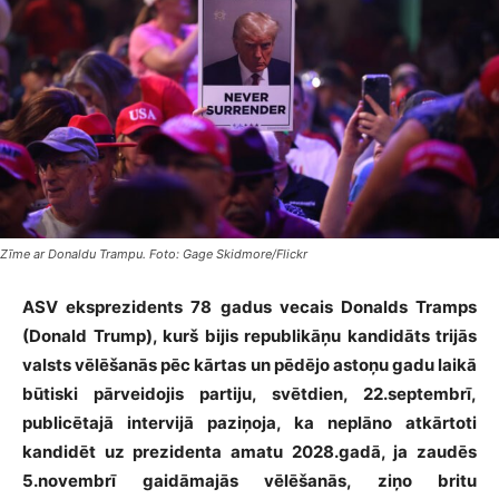
Zīme ar Donaldu Trampu. Foto: Gage Skidmore/Flickr
ASV eksprezidents 78 gadus vecais Donalds Tramps
(Donald Trump), kurš bijis republikāņu kandidāts trijās
valsts vēlēšanās pēc kārtas un pēdējo astoņu gadu laikā
būtiski pārveidojis partiju, svētdien, 22.septembrī,
publicētajā intervijā paziņoja, ka neplāno atkārtoti
kandidēt uz prezidenta amatu 2028.gadā, ja zaudēs
5.novembrī gaidāmajās vēlēšanās, ziņo britu