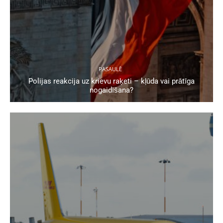
PASAULĒ
Polijas reakcija uz krievu raķeti – kļūda vai prātīga
nogaidīšana?