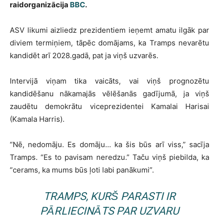
raidorganizācija
BBC
.
ASV likumi aizliedz prezidentiem ieņemt amatu ilgāk par
diviem termiņiem, tāpēc domājams, ka Tramps nevarētu
kandidēt arī 2028.gadā, pat ja viņš uzvarēs.
Intervijā viņam tika vaicāts, vai viņš prognozētu
kandidēšanu nākamajās vēlēšanās gadījumā, ja viņš
zaudētu demokrātu viceprezidentei Kamalai Harisai
(Kamala Harris).
“Nē, nedomāju. Es domāju… ka šis būs arī viss,” sacīja
Tramps. “Es to pavisam neredzu.” Taču viņš piebilda, ka
“cerams, ka mums būs ļoti labi panākumi”.
TRAMPS, KURŠ PARASTI IR
PĀRLIECINĀTS PAR UZVARU