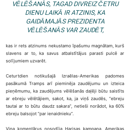
VĒLĒŠANĀS, TAGAD DIVREIZ ČETRU
DIENU LAIKĀ IR ATZINIS, KA
GAIDĀMAJĀS PREZIDENTA
VĒLĒŠANĀS VAR ZAUDĒT,
kas ir rets atzinums nekustamo īpašumu magnātam, kurš
slavens ar to, ka savus atbalstītājus parasti pulcē ar
solījumiem uzvarēt.
Ceturtdien notikušajā Izraēlas-Amerikas padomes
pasākumā Tramps arī pieminēja zaudējumu un izteica
pieņēmumu, ka zaudējums vēlēšanās daļēji būtu saistīts
ar ebreju vēlētājiem, sakot, ka, ja viņš zaudēs, “ebreju
tautai ar to būtu daudz sakara”, netieši norādot, ka 60%
ebreju balsojot “par ienaidnieku”.
Viņa komentārus nosodīja Harisas kampaņa, Amerikas