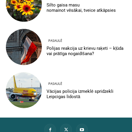
Silto gaisa masu
nomainot vēsākai, tveice atkāpsies
PASAULĒ
Polijas reakcija uz krievu raķeti – kļūda
vai prātīga nogaidīšana?
PASAULĒ
Vācijas policija izmeklē spridzekli
Leipcigas lidostā