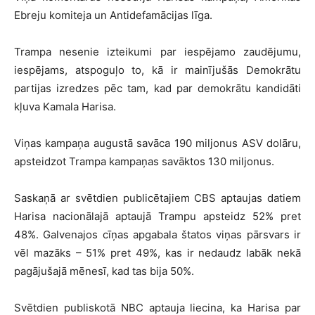
Ebreju komiteja un Antidefamācijas līga.
Trampa nesenie izteikumi par iespējamo zaudējumu,
iespējams, atspoguļo to, kā ir mainījušās Demokrātu
partijas izredzes pēc tam, kad par demokrātu kandidāti
kļuva Kamala Harisa.
Viņas kampaņa augustā savāca 190 miljonus ASV dolāru,
apsteidzot Trampa kampaņas savāktos 130 miljonus.
Saskaņā ar svētdien publicētajiem CBS aptaujas datiem
Harisa nacionālajā aptaujā Trampu apsteidz 52% pret
48%. Galvenajos cīņas apgabala štatos viņas pārsvars ir
vēl mazāks – 51% pret 49%, kas ir nedaudz labāk nekā
pagājušajā mēnesī, kad tas bija 50%.
Svētdien publiskotā NBC aptauja liecina, ka Harisa par