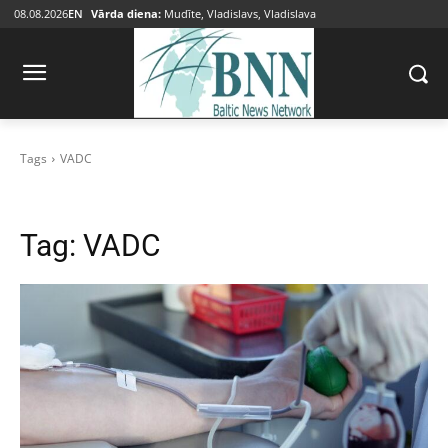
08.08.2026
EN
Vārda diena:
Mudīte, Vladislavs, Vladislava
Tags
VADC
Tag:
VADC