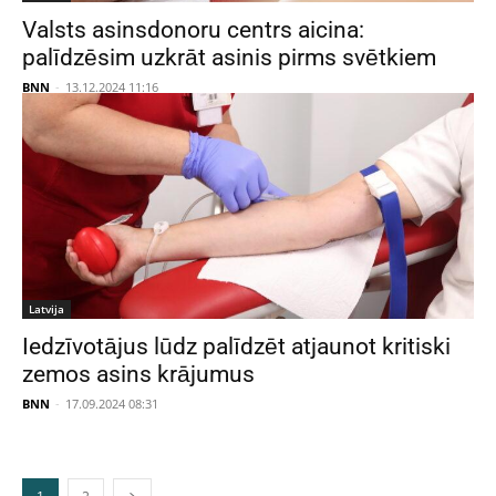
Valsts asinsdonoru centrs aicina:
palīdzēsim uzkrāt asinis pirms svētkiem
BNN
-
13.12.2024 11:16
Latvija
Iedzīvotājus lūdz palīdzēt atjaunot kritiski
zemos asins krājumus
BNN
-
17.09.2024 08:31