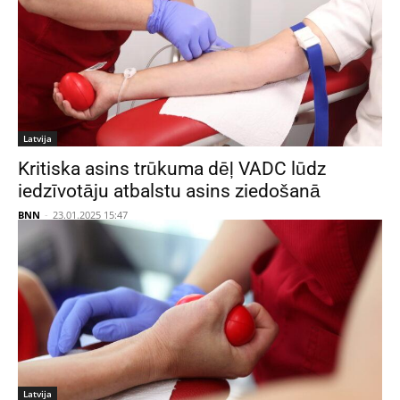
Latvija
Kritiska asins trūkuma dēļ VADC lūdz
iedzīvotāju atbalstu asins ziedošanā
BNN
-
23.01.2025 15:47
Latvija