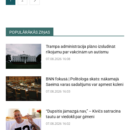
1
2
POPULĀRĀKĀS ZIŅAS
Trampa administrācija plāno izsludināt
rīkojumu par vakcīnām un autismu
07.08.2026 16:08
BNN fokusā | Politologa skats: nākamajā
Saeimā varas sadalījums var apmest kūleni
07.08.2026 16:03
“Dupsītis jāmazgā nav,” – Kivičs satracina
tautu ar viedokli par ģimeni
07.08.2026 16:02