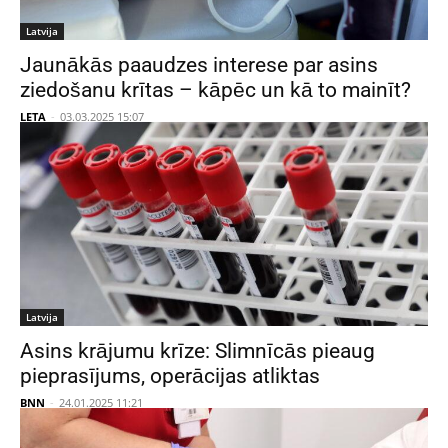
Latvija
Jaunākās paaudzes interese par asins
ziedošanu krītas – kāpēc un kā to mainīt?
LETA
-
03.03.2025 15:07
Latvija
Asins krājumu krīze: Slimnīcās pieaug
pieprasījums, operācijas atliktas
BNN
-
24.01.2025 11:21