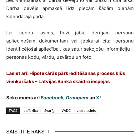
pēc vienošanās ar darba devēju to var piešķirt citā laikā.
Darba devējs apmaksā līdz piecām šādām dienām
kalendārajā gadā.
Lai ziedotu asinis, līdzi jābūt derīgam personu
apliecinošam dokumentam vai jebkurai citai personu
identificējošai apliecībai, kas satur sekojošu informāciju –
personas kodu, vārdu, uzvārdu un foto.
Lasiet arī: Hipotekārās pārkreditēšanas process kļūs
vienkāršāks – Latvijas Banka skaidro iespējas
Seko mums arī
Facebook
,
Draugiem
un
X
!
TAGS
palīdzība
Svarīgi
VADC
ziedo asinis
SAISTĪTIE RAKSTI