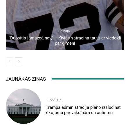
LATVIJA
“Dupsītis jāmazgā nav,” – Kivičs satracina tautu ar viedokli
par ģimeni
JAUNĀKĀS ZIŅAS
PASAULĒ
Trampa administrācija plāno izsludināt
rīkojumu par vakcīnām un autismu