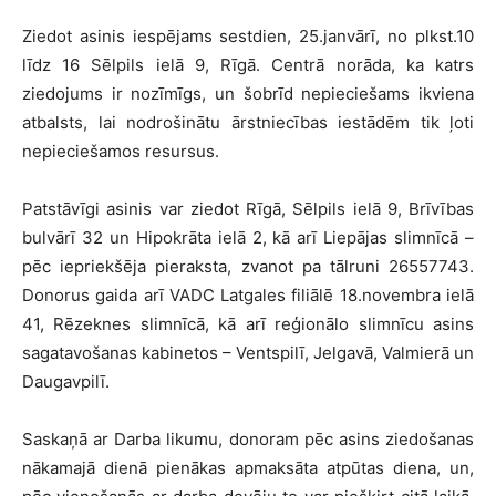
Ziedot asinis iespējams sestdien, 25.janvārī, no plkst.10
līdz 16 Sēlpils ielā 9, Rīgā. Centrā norāda, ka katrs
ziedojums ir nozīmīgs, un šobrīd nepieciešams ikviena
atbalsts, lai nodrošinātu ārstniecības iestādēm tik ļoti
nepieciešamos resursus.
Patstāvīgi asinis var ziedot Rīgā, Sēlpils ielā 9, Brīvības
bulvārī 32 un Hipokrāta ielā 2, kā arī Liepājas slimnīcā –
pēc iepriekšēja pieraksta, zvanot pa tālruni 26557743.
Donorus gaida arī VADC Latgales filiālē 18.novembra ielā
41, Rēzeknes slimnīcā, kā arī reģionālo slimnīcu asins
sagatavošanas kabinetos – Ventspilī, Jelgavā, Valmierā un
Daugavpilī.
Saskaņā ar Darba likumu, donoram pēc asins ziedošanas
nākamajā dienā pienākas apmaksāta atpūtas diena, un,