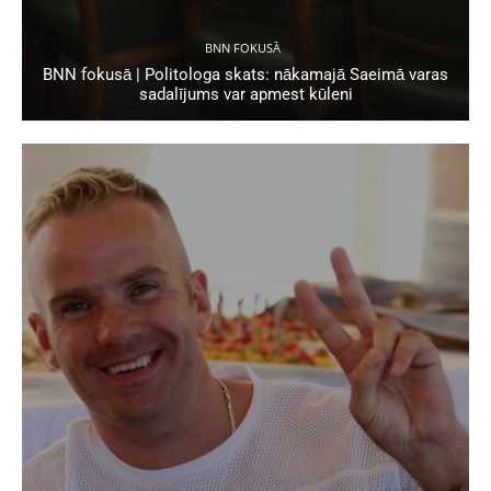
BNN FOKUSĀ
BNN fokusā | Politologa skats: nākamajā Saeimā varas
sadalījums var apmest kūleni