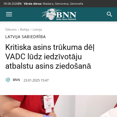
09.08.2026
EN
Vārda diena:
Madara, Genoveva, Genovefa
Sākums
Baltija
Latvija
LATVIJA
SABIEDRĪBA
Kritiska asins trūkuma dēļ
VADC lūdz iedzīvotāju
atbalstu asins ziedošanā
BNN
23.01.2025 15:47