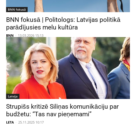
BNN fokusā
BNN fokusā | Politologs: Latvijas politikā
parādījusies melu kultūra
BNN
-
13.03.2026 15:13
Latvija
Strupišs kritizē Siliņas komunikāciju par
budžetu: “Tas nav pieņemami”
LETA
-
25.11.2025 10:17