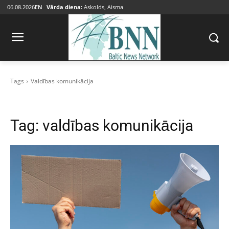
06.08.2026
EN
Vārda diena:
Askolds, Aisma
Tags
Valdības komunikācija
Tag:
valdības komunikācija