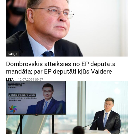
Latvija
Dombrovskis atteiksies no EP deputāta
mandāta; par EP deputāti kļūs Vaidere
LETA
-
12.07.2024 09:27