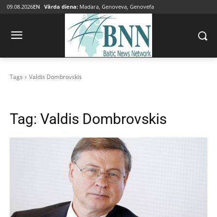
09.08.2026
EN
Vārda diena:
Madara, Genoveva, Genovefa
Tags
Valdis Dombrovskis
Tag:
Valdis Dombrovskis