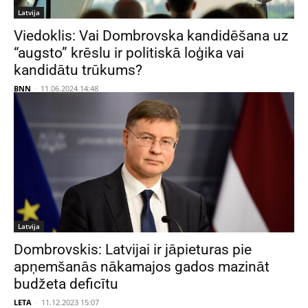
Latvija
Viedoklis: Vai Dombrovska kandidēšana uz
“augsto” krēslu ir politiskā loģika vai
kandidātu trūkums?
BNN
-
11.06.2024 14:48
Latvija
Dombrovskis: Latvijai ir jāpieturas pie
apņemšanās nākamajos gados mazināt
budžeta deficītu
LETA
-
11.12.2023 15:07