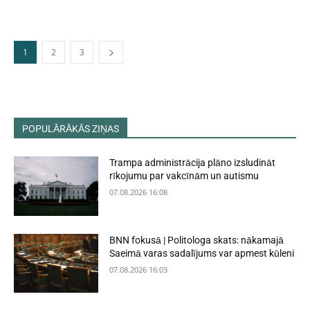
1
2
3
POPULĀRĀKĀS ZIŅAS
Trampa administrācija plāno izsludināt
rīkojumu par vakcīnām un autismu
07.08.2026 16:08
BNN fokusā | Politologa skats: nākamajā
Saeimā varas sadalījums var apmest kūleni
07.08.2026 16:03