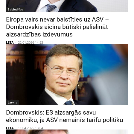
Sabiedrība
Eiropa vairs nevar balstīties uz ASV –
Dombrovskis aicina būtiski palielināt
aizsardzības izdevumus
LETA
-
22.01.2026 14:53
Latvija
Dombrovskis: ES aizsargās savu
ekonomiku, ja ASV nemainīs tarifu politiku
LETA
-
11.04.2025 13:04