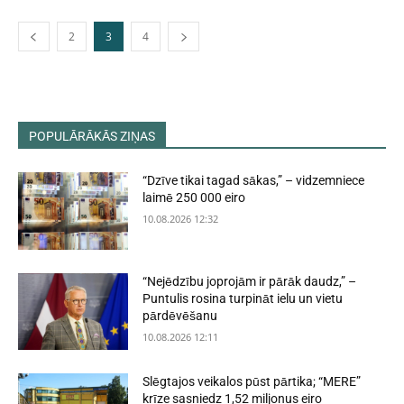
2
3
4
POPULĀRĀKĀS ZIŅAS
“Dzīve tikai tagad sākas,” – vidzemniece
laimē 250 000 eiro
10.08.2026 12:32
“Nejēdzību joprojām ir pārāk daudz,” –
Puntulis rosina turpināt ielu un vietu
pārdēvēšanu
10.08.2026 12:11
Slēgtajos veikalos pūst pārtika; “MERE”
krīze sasniedz 1,52 miljonus eiro