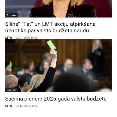
Bizness
Siliņa” “Tet” un LMT akciju atpirkšana
nenotiks par valsts budžeta naudu
LETA
-
08.01.2025 10:03
Politika
Saeima pieņem 2025.gada valsts budžetu
LETA
-
06.12.2024 20:32