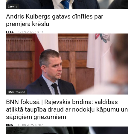
Latvija
Andris Kulbergs gatavs cīnīties par
premjera krēslu
LETA
-
17.09.2025 18:33
BNN fokusā
BNN fokusā | Rajevskis brīdina: valdības
atliktā taupība draud ar nodokļu kāpumu un
sāpīgiem griezumiem
BNN
-
15.08.2025 16:07