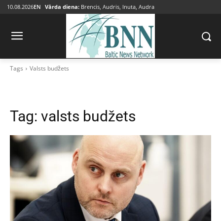
10.08.2026
EN
Vārda diena:
Brencis, Audris, Inuta, Audra
Tags
Valsts budžets
Tag:
valsts budžets