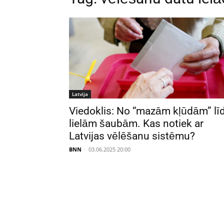
Latvija
Viedoklis: No “mazām kļūdām” lī
lielām šaubām. Kas notiek ar
Latvijas vēlēšanu sistēmu?
BNN
-
03.06.2025 20:00