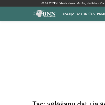
08.08.2026
EN
Vārda diena:
Mudīte, Vladislavs, Vlad
Tags
Vēlēšanu datu ielāde
BALTIJA
SABIEDRĪBA
POLI
Tag:
vēlēšanu datu iel