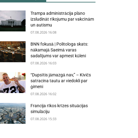
Trampa administrācija plāno
izsludināt rīkojumu par vakcīnām
un autismu
07.08.2026 16:08
BNN fokusā | Politologa skats:
nākamajā Saeimā varas
sadalījums var apmest kūleni
07.08.2026 16:03
“Dupsītis jāmazgā nav,” – Kivičs
satracina tautu ar viedokli par
ģimeni
07.08.2026 16:02
Francija rīkos krīzes situācijas
simulāciju
07.08.2026 15:33