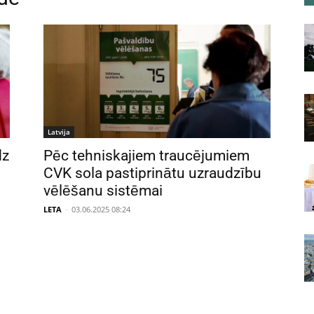
Latvija
dz
Pēc tehniskajiem traucējumiem
CVK sola pastiprinātu uzraudzību
vēlēšanu sistēmai
LETA
-
03.06.2025 08:24