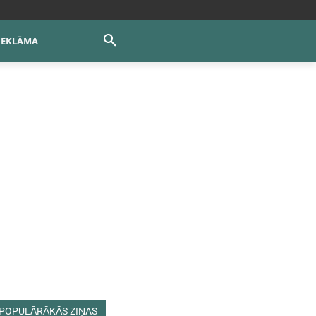
REKLĀMA
POPULĀRĀKĀS ZIŅAS