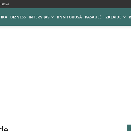
islava
TIKA
BIZNESS
INTERVIJAS
BNN FOKUSĀ
PASAULĒ
IZKLAIDE
āde