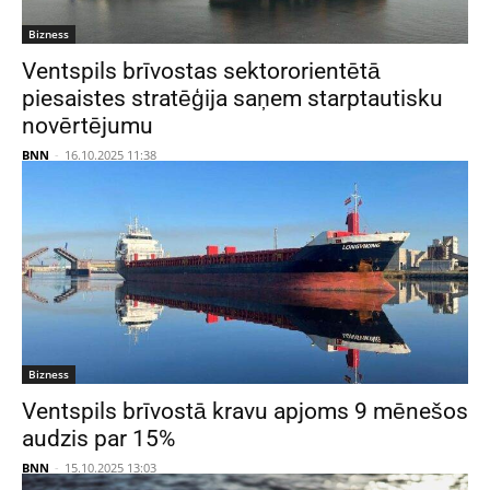
Bizness
Ventspils brīvostas sektororientētā
piesaistes stratēģija saņem starptautisku
novērtējumu
BNN
-
16.10.2025 11:38
Bizness
Ventspils brīvostā kravu apjoms 9 mēnešos
audzis par 15%
BNN
-
15.10.2025 13:03