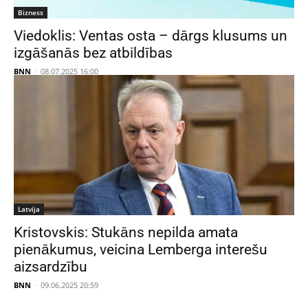
Bizness
Viedoklis: Ventas osta – dārgs klusums un
izgāšanās bez atbildības
BNN
-
08.07.2025 16:00
Latvija
Kristovskis: Stukāns nepilda amata
pienākumus, veicina Lemberga interešu
aizsardzību
BNN
-
09.06.2025 20:59