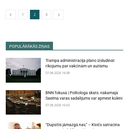
1
2
3
POPULĀRĀKĀS ZIŅAS
Trampa administrācija plāno izsludināt
rīkojumu par vakcīnām un autismu
07.08.2026 16:08
BNN fokusā | Politologa skats: nākamajā
Saeimā varas sadalījums var apmest kūleni
07.08.2026 16:03
“Dupsītis jāmazgā nav,” – Kivičs satracina