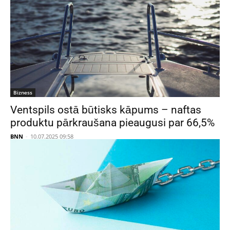
Bizness
Ventspils ostā būtisks kāpums – naftas
produktu pārkraušana pieaugusi par 66,5%
BNN
-
10.07.2025 09:58