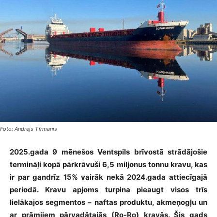
Foto: Andrejs Tīrmanis
2025.gada 9 mēnešos Ventspils brīvostā strādājošie
termināļi kopā pārkrāvuši 6,5 miljonus tonnu kravu, kas
ir par gandrīz 15% vairāk nekā 2024.gada attiecīgajā
periodā. Kravu apjoms turpina pieaugt visos trīs
lielākajos segmentos – naftas produktu, akmeņogļu un
ar prāmjiem pārvadātajās (Ro-Ro) kravās. Šis gads