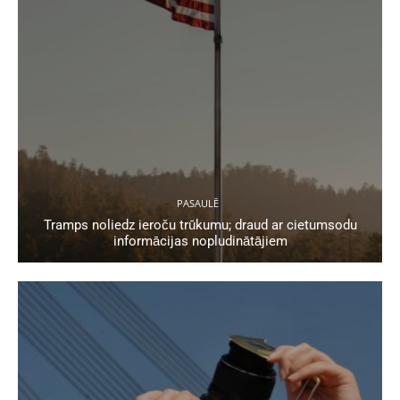
PASAULĒ
Tramps noliedz ieroču trūkumu; draud ar cietumsodu
informācijas nopludinātājiem