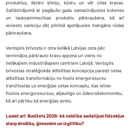
produktus, šķidro ķīmiju, kūdru un vēl citas kravas.
Salīdzinājumā ar pagājušo gadu samazinājusies koksnes
un lauksaimniecības produktu pārkraušana, kā arī
ieviesto sankciju dēļ pilnībā apstājusies mangāna rūdas
pārkraušana.
Ventspils brīvosta ir otra lielākā Latvijas osta pēc
termināļos pārkrauto kravu apjoma un viens no
lielākajiem industriālajiem centriem Latvijā. Ventspils
brīvostas stratēģiskās attīstības koncepcija paredz ostas
attīstības transformāciju no fosilo energoresursu
tranzītostas uz enerģijas ostas konceptu, kas ietver
fosilos energoresursus, atjaunīgo un ūdeņražekonomiku,
kā arī pārtiku kā enerģijas avotu.
Lasiet arī: Budžets 2026: kā valdība sadalījusi līdzekļus
starp drošību, ģimenēm un izglītību?