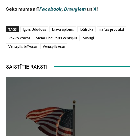
Seko mums arī
Facebook
,
Draugiem
un
X
!
TAGS
Igors Udodovs
kravu apjoms
loģistika
naftas produkti
Ro–Ro kravas
Stena Line Ports Ventspils
Svarīgi
Ventspils brīvosta
Ventspils osta
SAISTĪTIE RAKSTI