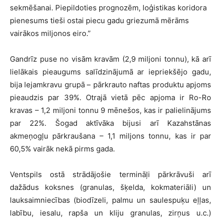
sekmēšanai. Piepildoties prognozēm, loģistikas koridora
pienesums tieši ostai piecu gadu griezumā mērāms
vairākos miljonos eiro.”
Gandrīz puse no visām kravām (2,9 miljoni tonnu), kā arī
lielākais pieaugums salīdzinājumā ar iepriekšējo gadu,
bija lejamkravu grupā – pārkrauto naftas produktu apjoms
pieaudzis par 39%. Otrajā vietā pēc apjoma ir Ro-Ro
kravas – 1,2 miljoni tonnu 9 mēnešos, kas ir palielinājums
par 22%. Šogad aktīvāka bijusi arī Kazahstānas
akmeņogļu pārkraušana – 1,1 miljons tonnu, kas ir par
60,5% vairāk nekā pirms gada.
Ventspils ostā strādājošie termināļi pārkrāvuši arī
dažādus koksnes (granulas, šķelda, kokmateriāli) un
lauksaimniecības (biodīzeli, palmu un saulespuķu eļļas,
labību, iesalu, rapša un kliju granulas, zirņus u.c.)