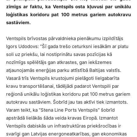
zīmīgs ar faktu, ka Ventspils osta kļuvusi par unikālu
loģistikas koridoru pat 100 metrus gariem autokravu
sastāviem.
Ventspils brīvostas pārvaldnieka pienākumu izpildītājs
Igors Udodovs: “Šī gada trešo ceturksni iesākām ar platu
soli uz priekšu, lai nostiprinātu savas pozīcijas kā
nozīmīgs spēlētājs gan atkrastes, gan iekšzemes
atjaunojamās enerģijas parku attīstībā Baltijas valstīs.
Vasarā trīs Ventspils krustojumi pielāgoti lielgabarīta
kravu transportēšanai, tādējādi padarot Ventspili par
reģionā unikālu loģistikas koridoru pat 100 metrus gariem
autokravu sastāviem. Šobrīd jau tas aktīvi tiek izmantots.
Varam teikt, ka “Stena Line Ports Ventspils” šobrīd
apstrādā lielākās šāda veida kravas Eiropā. Izmantot
Ventspils dabiskās un infrastruktūras priekšrocības ir
svarīgi gan Latvijas energoneatkarības, gan ekonomikas