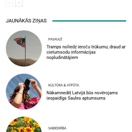
JAUNĀKĀS ZIŅAS
PASAULĒ
Tramps noliedz ieroču trūkumu; draud ar
cietumsodu informācijas
nopludinātājiem
KULTŪRA & ATPŪTA
Nākamnedēļ Latvijā būs novērojams
iespaidīgs Saules aptumsums
SABIEDRĪBA