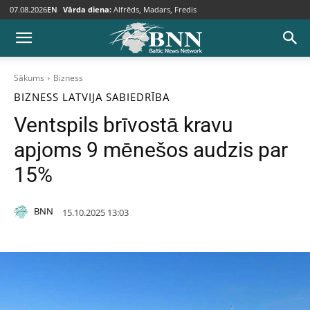
07.08.2026
EN
Vārda diena:
Alfrēds, Madars, Fredis
Sākums
Bizness
BIZNESS
LATVIJA
SABIEDRĪBA
Ventspils brīvostā kravu
apjoms 9 mēnešos audzis par
15%
BNN
15.10.2025 13:03