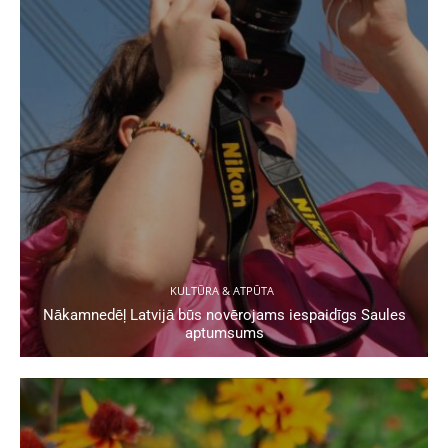
KULTŪRA & ATPŪTA
Nākamnedēļ Latvijā būs novērojams iespaidīgs Saules
aptumsums