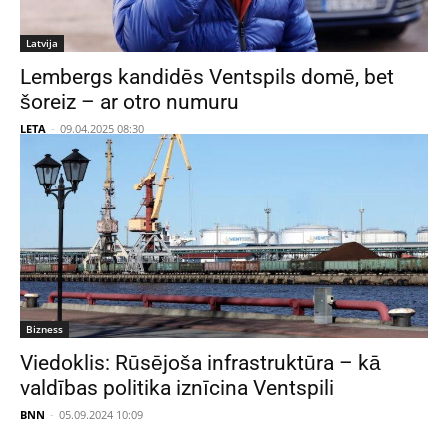
Latvija
Lembergs kandidēs Ventspils domē, bet
šoreiz – ar otro numuru
LETA
-
09.04.2025 08:30
Bizness
Viedoklis: Rūsējoša infrastruktūra – kā
valdības politika iznīcina Ventspili
BNN
-
05.09.2024 10:09