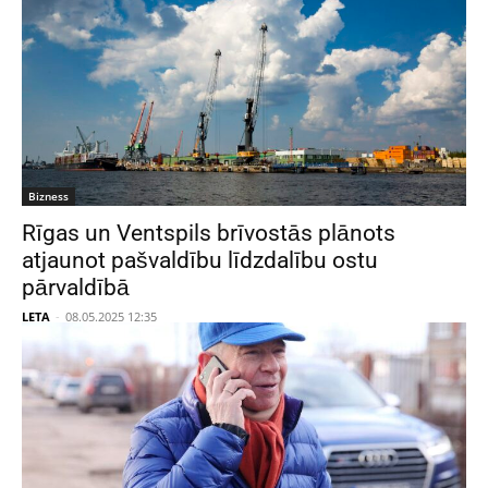
Bizness
Rīgas un Ventspils brīvostās plānots
atjaunot pašvaldību līdzdalību ostu
pārvaldībā
LETA
-
08.05.2025 12:35