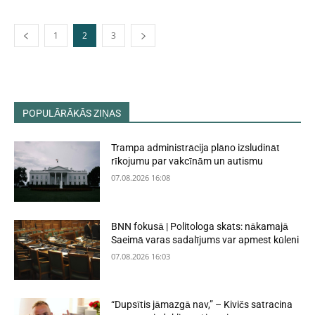
1
2
3
POPULĀRĀKĀS ZIŅAS
Trampa administrācija plāno izsludināt
rīkojumu par vakcīnām un autismu
07.08.2026 16:08
BNN fokusā | Politologa skats: nākamajā
Saeimā varas sadalījums var apmest kūleni
07.08.2026 16:03
“Dupsītis jāmazgā nav,” – Kivičs satracina