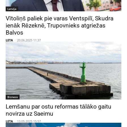
Latvija
Vītoliņš paliek pie varas Ventspilī, Skudra
ienāk Rēzeknē, Trupovnieks atgriežas
Balvos
LETA
-
20.06.2025 11:37
Bizness
Lemšanu par ostu reformas tālāko gaitu
novirza uz Saeimu
LETA
-
13.05.2025 15:57