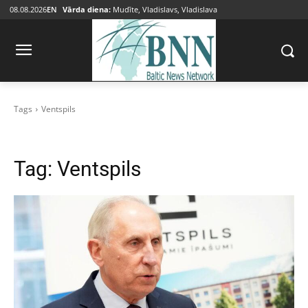
08.08.2026
EN
Vārda diena:
Mudīte, Vladislavs, Vladislava
Tags
Ventspils
Tag:
Ventspils