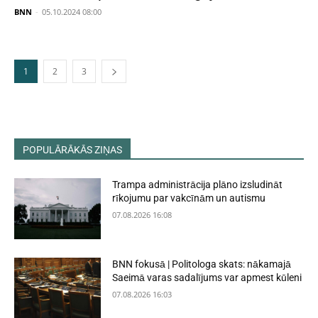
BNN
-
05.10.2024 08:00
1
2
3
POPULĀRĀKĀS ZIŅAS
Trampa administrācija plāno izsludināt
rīkojumu par vakcīnām un autismu
07.08.2026 16:08
BNN fokusā | Politologa skats: nākamajā
Saeimā varas sadalījums var apmest kūleni
07.08.2026 16:03