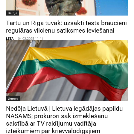
Baltija
Tartu un Rīga tuvāk: uzsākti testa braucieni
regulāras vilcienu satiksmes ieviešanai
LETA
-
04.02.2025 11:41
Lietuva
Nedēļa Lietuvā | Lietuva iegādājas papildu
NASAMS; prokurori sāk izmeklēšanu
saistībā ar TV raidījumu vadītāja
izteikumiem par krievvalodīgajiem