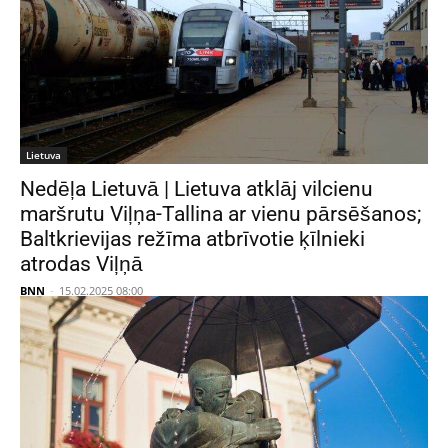
Lietuva
Nedēļa Lietuvā | Lietuva atklāj vilcienu
maršrutu Viļņa-Tallina ar vienu pārsēšanos;
Baltkrievijas režīma atbrīvotie ķīlnieki
atrodas Viļņā
BNN
-
15.02.2025 08:00