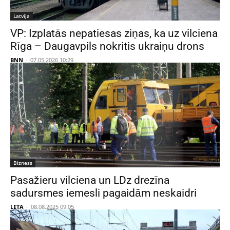
Latvija
VP: Izplatās nepatiesas ziņas, ka uz vilciena
Rīga – Daugavpils nokritis ukraiņu drons
BNN
-
07.05.2026 10:29
Bizness
Pasažieru vilciena un LDz drezīna
sadursmes iemesli pagaidām neskaidri
LETA
-
08.08.2025 09:05