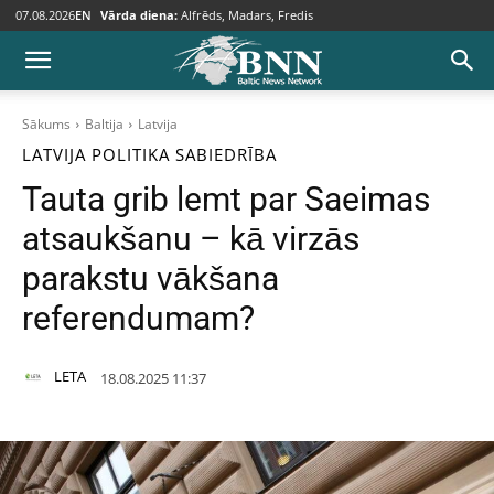
07.08.2026
EN
Vārda diena:
Alfrēds, Madars, Fredis
Sākums
Baltija
Latvija
LATVIJA
POLITIKA
SABIEDRĪBA
Tauta grib lemt par Saeimas
atsaukšanu – kā virzās
parakstu vākšana
referendumam?
LETA
18.08.2025 11:37