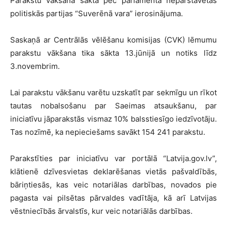
Parakstu vākšana sākta pēc parlamentā nepārstāvētās
politiskās partijas “Suverēnā vara” ierosinājuma.
Saskaņā ar Centrālās vēlēšanu komisijas (CVK) lēmumu
parakstu vākšana tika sākta 13.jūnijā un notiks līdz
3.novembrim.
Lai parakstu vākšanu varētu uzskatīt par sekmīgu un rīkot
tautas nobalsošanu par Saeimas atsaukšanu, par
iniciatīvu jāparakstās vismaz 10% balsstiesīgo iedzīvotāju.
Tas nozīmē, ka nepieciešams savākt 154 241 parakstu.
Parakstīties par iniciatīvu var portālā “Latvija.gov.lv”,
klātienē dzīvesvietas deklarēšanas vietās pašvaldībās,
bāriņtiesās, kas veic notariālas darbības, novados pie
pagasta vai pilsētas pārvaldes vadītāja, kā arī Latvijas
vēstniecībās ārvalstīs, kur veic notariālās darbības.