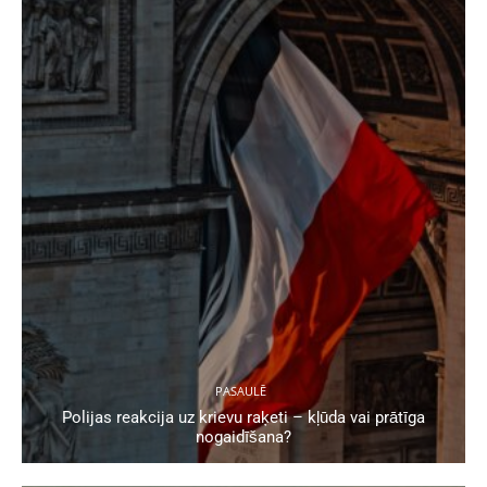
PASAULĒ
Polijas reakcija uz krievu raķeti – kļūda vai prātīga
nogaidīšana?