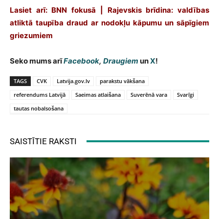
Lasiet arī:
BNN fokusā | Rajevskis brīdina: valdības
atliktā taupība draud ar nodokļu kāpumu un sāpīgiem
griezumiem
Seko mums arī
Facebook
,
Draugiem
un
X
!
TAGS
CVK
Latvija.gov.lv
parakstu vākšana
referendums Latvijā
Saeimas atlaišana
Suverēnā vara
Svarīgi
tautas nobalsošana
SAISTĪTIE RAKSTI