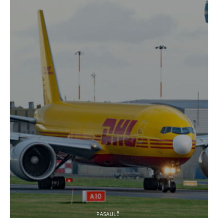
PASAULĒ