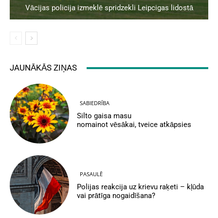
Vācijas policija izmeklē spridzekli Leipcigas lidostā
JAUNĀKĀS ZIŅAS
SABIEDRĪBA
Silto gaisa masu
nomainot vēsākai, tveice atkāpsies
PASAULĒ
Polijas reakcija uz krievu raķeti – kļūda
vai prātīga nogaidīšana?