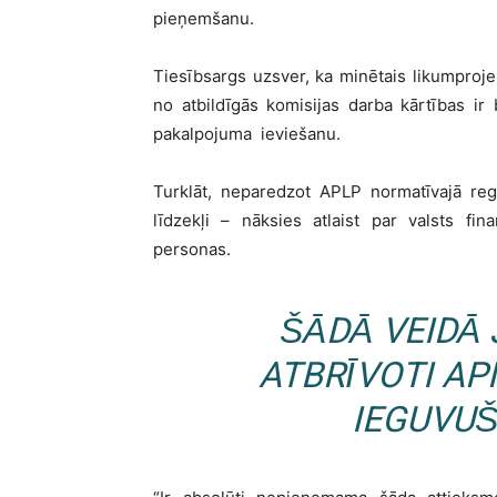
pieņemšanu.
Tiesībsargs uzsver, ka minētais likumproje
no atbildīgās komisijas darba kārtības i
pakalpojuma ieviešanu.
Turklāt, neparedzot APLP normatīvajā regul
līdzekļi – nāksies atlaist par valsts fi
personas.
ŠĀDĀ VEIDĀ 
ATBRĪVOTI AP
IEGUVUŠI