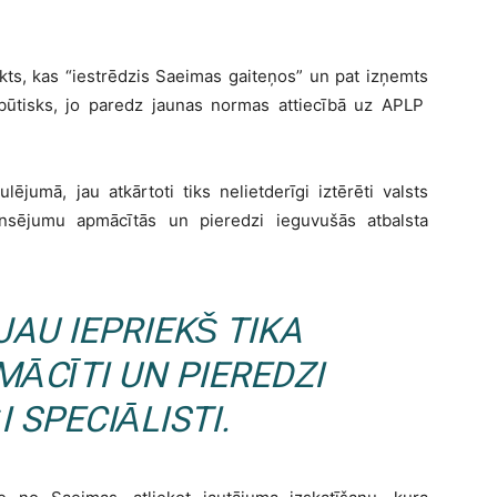
kts, kas “iestrēdzis Saeimas gaiteņos” un pat izņemts
r būtisks, jo paredz jaunas normas attiecībā uz APLP
ējumā, jau atkārtoti tiks nelietderīgi iztērēti valsts
nansējumu apmācītās un pieredzi ieguvušās atbalsta
JAU IEPRIEKŠ TIKA
MĀCĪTI UN PIEREDZI
 SPECIĀLISTI.