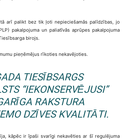
ā arī palikt bez tik ļoti nepieciešamās palīdzības, jo
LP) pakalpojuma un paliatīvās aprūpes pakalpojuma
Tiesībsarga birojs.
lēmumu pieņēmējus rīkoties nekavējoties.
GADA TIESĪBSARGS
LSTS “IEKONSERVĒJUSI”
 GARĪGA RAKSTURA
MO DZĪVES KVALITĀTI.
ja, kāpēc ir īpaši svarīgi nekavēties ar šī regulējuma