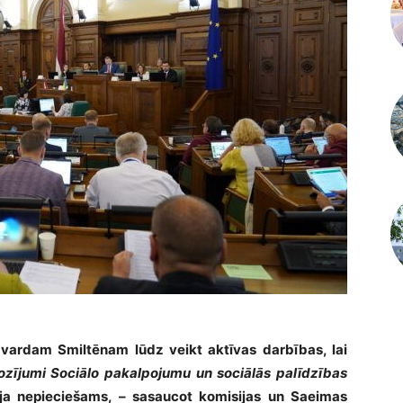
vardam Smiltēnam lūdz veikt aktīvas darbības, lai
ozījumi Sociālo pakalpojumu un sociālās palīdzības
ja nepieciešams, – sasaucot komisijas un Saeimas