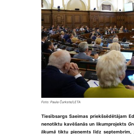
Foto: Paula Čurkste/LETA
Tiesībsargs Saeimas priekšsēdētājam Ed
nenotiktu kavēšanās un likumprojekts
Gr
likumā
tiktu pieņemts līdz septembrim, 