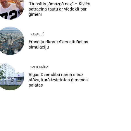
“Dupsītis jāmazgā nav,” – Kivičs
satracina tautu ar viedokli par
ģimeni
PASAULĒ
Francija rīkos krīzes situācijas
simulāciju
SABIEDRĪBA
Rīgas Dzemdību namā slēdz
stāvu, kurā izvietotas ģimenes
palātas