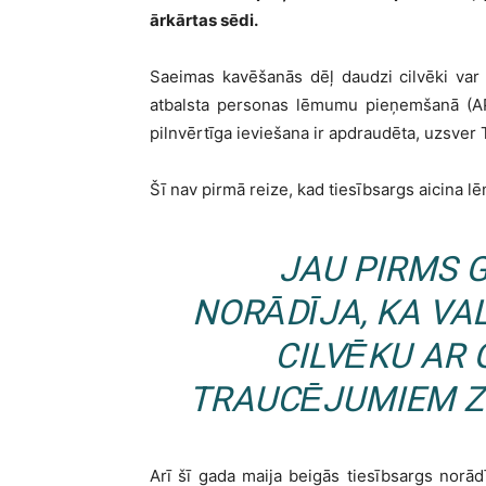
ārkārtas sēdi.
Saeimas kavēšanās dēļ daudzi cilvēki var t
atbalsta personas lēmumu pieņemšanā (AP
pilnvērtīga ieviešana ir apdraudēta, uzsver 
Šī nav pirmā reize, kad tiesībsargs aicina 
JAU PIRMS 
NORĀDĪJA, KA VA
CILVĒKU AR
TRAUCĒJUMIEM ZE
Arī šī gada maija beigās tiesībsargs norādī