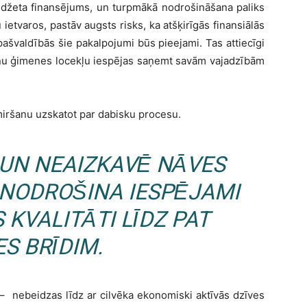
budžeta finansējums, un turpmākā nodrošināšana paliks
ietvaros, pastāv augsts risks, ka atšķirīgās finansiālās
ašvaldībās šie pakalpojumi būs pieejami. Tas attiecīgi
iņu ģimenes locekļu iespējas saņemt savām vajadzībām
 miršanu uzskatot par dabisku procesu.
 UN NEAIZKAVĒ NĀVES
 NODROŠINA IESPĒJAMI
 KVALITĀTI LĪDZ PAT
S BRĪDIM.
 – nebeidzas līdz ar cilvēka ekonomiski aktīvās dzīves