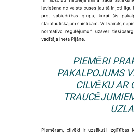
“Ir absolūti nepieņemama šāda attieksme
ieviešana no valsts puses jau tā ir ļoti ilgu
pret sabiedrības grupu, kurai šis pakal
starptautiskajām saistībām. Vēl vairāk, nepi
normatīvo regulējumu,” uzsver tiesībsarg
vadītāja Ineta Piļāne.
PIEMĒRI PRA
PAKALPOJUMS V
CILVĒKU AR
TRAUCĒJUMIEM
UZLA
Piemēram, cilvēki ir uzsākuši izglītības 