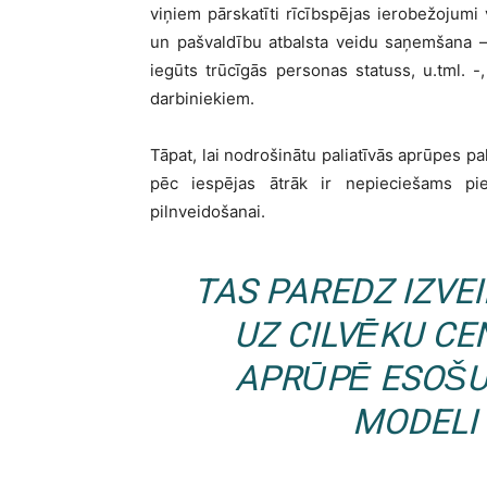
viņiem pārskatīti rīcībspējas ierobežojumi 
un pašvaldību atbalsta veidu saņemšana – 
iegūts trūcīgās personas statuss, u.tml. -
darbiniekiem.
Tāpat, lai nodrošinātu paliatīvās aprūpes p
pēc iespējas ātrāk ir nepieciešams pi
pilnveidošanai.
TAS PAREDZ IZVE
UZ CILVĒKU CE
APRŪPĒ ESOŠU
MODELI 