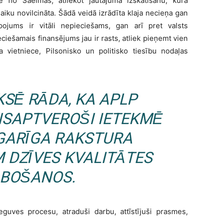
 no Saeimas, atliekot jautājuma izskatīšanu, kura
 laiku novilcināta. Šādā veidā izrādīta klaja necieņa gan
pojums ir vitāli nepieciešams, gan arī pret valsts
eciešamais finansējums jau ir rasts, atliek pieņemt vien
a vietniece, Pilsonisko un politisko tiesību nodaļas
KSĒ RĀDA, KA APLP
ISAPTVEROŠI IETEKMĒ
 GARĪGA RAKSTURA
 DZĪVES KVALITĀTES
BOŠANOS.
ieguves procesu, atraduši darbu, attīstījuši prasmes,