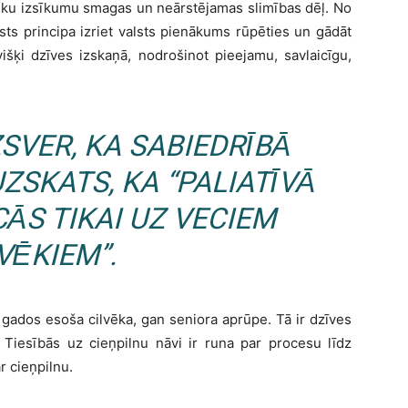
pēku izsīkumu smagas un neārstējamas slimības dēļ. No
alsts principa izriet valsts pienākums rūpēties un gādāt
išķi dzīves izskaņā, nodrošinot pieejamu, savlaicīgu,
SVER, KA SABIEDRĪBĀ
ZSKATS, KA “PALIATĪVĀ
ĀS TIKAI UZ VECIEM
VĒKIEM”.
 gados esoša cilvēka, gan seniora aprūpe. Tā ir dzīves
. Tiesībās uz cieņpilnu nāvi ir runa par procesu līdz
r cieņpilnu.