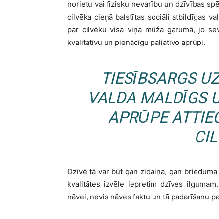
norietu vai fizisku nevarību un dzīvības s
cilvēka cieņā balstītas sociāli atbildīgas v
par cilvēku visa viņa mūža garumā, jo sev
kvalitatīvu un pienācīgu paliatīvo aprūpi.
TIESĪBSARGS UZ
VALDA MALDĪGS U
APRŪPE ATTIEC
CIL
Dzīvē tā var būt gan zīdaiņa, gan brieduma
kvalitātes izvēle iepretim dzīves ilgumam
nāvei, nevis nāves faktu un tā padarīšanu pa