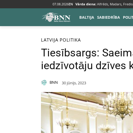
07.08.2026
EN
Vārda diena:
Alfrēds, Madars, Fredis
BALTIJA
SABIEDRĪBA
POLI
Sākums
Baltija
Latvija
LATVIJA
POLITIKA
Tiesībsargs: Saei
iedzīvotāju dzīves k
BNN
30 jūnijs, 2023