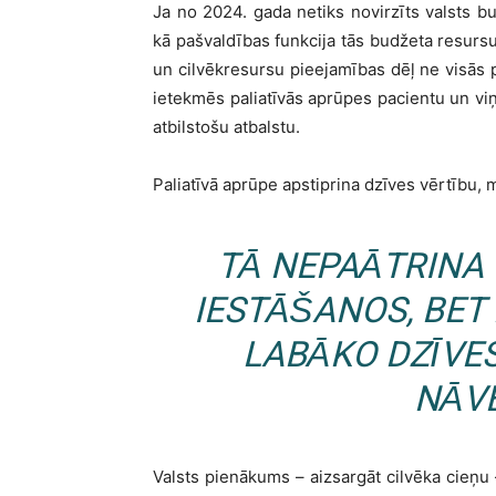
Ja no 2024. gada netiks novirzīts valsts 
kā pašvaldības funkcija tās budžeta resursu 
un cilvēkresursu pieejamības dēļ ne visās p
ietekmēs paliatīvās aprūpes pacientu un v
atbilstošu atbalstu.
Paliatīvā aprūpe apstiprina dzīves vērtību,
TĀ NEPAĀTRINA
IESTĀŠANOS, BET
LABĀKO DZĪVES
NĀVE
Valsts pienākums – aizsargāt cilvēka cieņu