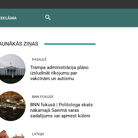
REKLĀMA
AUNĀKĀS ZIŅAS
PASAULĒ
Trampa administrācija plāno
izsludināt rīkojumu par
vakcīnām un autismu
BNN FOKUSĀ
BNN fokusā | Politologa skats:
nākamajā Saeimā varas
sadalījums var apmest kūleni
LATVIJA