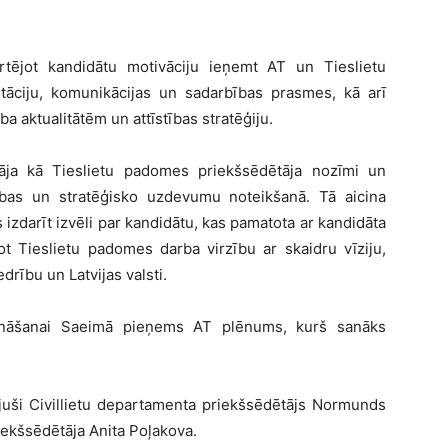
tējot kandidātu motivāciju ieņemt AT un Tieslietu
āciju, komunikācijas un sadarbības prasmes, kā arī
 aktualitātēm un attīstības stratēģiju.
āja kā Tieslietu padomes priekšsēdētāja nozīmi un
ības un stratēģisko uzdevumu noteikšanā. Tā aicina
darīt izvēli par kandidātu, kas pamatota ar kandidāta
not Tieslietu padomes darba virzību ar skaidru vīziju,
drību un Latvijas valsti.
rināšanai Saeimā pieņems AT plēnums, kurš sanāks
zījuši Civillietu departamenta priekšsēdētājs Normunds
iekšsēdētāja Anita Poļakova.