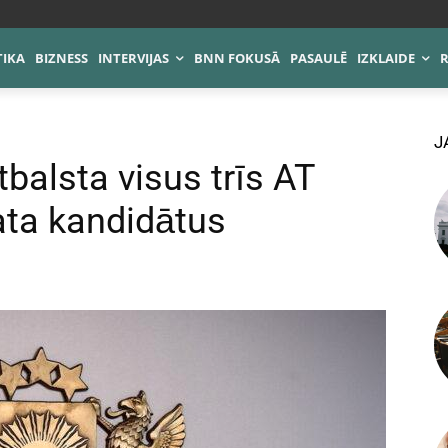
TIKA
BIZNESS
INTERVIJAS
BNN FOKUSĀ
PASAULĒ
IZKLAIDE
J
balsta visus trīs AT
ata kandidātus