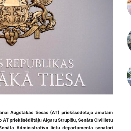
īšanai Augstākās tiesas (AT) priekšsēdētaja amatam
jo AT priekšsēdētāju Aigaru Strupišu, Senāta Civillietu
enāta Administratīvo lietu departamenta senatori