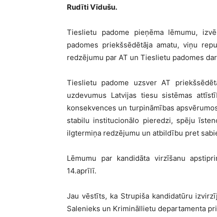
Rudīti Vīdušu.
Tieslietu padome pieņēma lēmumu, izvēr
padomes priekšsēdētāja amatu, viņu reput
redzējumu par AT un Tieslietu padomes darba
Tieslietu padome uzsver AT priekšsēdēt
uzdevumus Latvijas tiesu sistēmas attīst
konsekvences un turpināmības apsvērumos iz
stabilu institucionālo pieredzi, spēju īste
ilgtermiņa redzējumu un atbildību pret sabie
Lēmumu par kandidāta virzīšanu apstip
14.aprīlī.
Jau vēstīts, ka Strupiša kandidatūru izvir
Salenieks un Krimināllietu departamenta pr