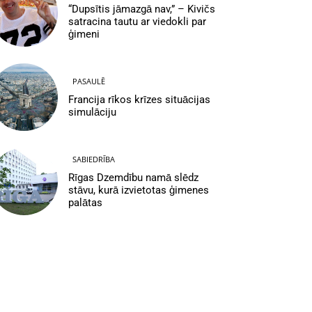
“Dupsītis jāmazgā nav,” – Kivičs
satracina tautu ar viedokli par
ģimeni
PASAULĒ
Francija rīkos krīzes situācijas
simulāciju
SABIEDRĪBA
Rīgas Dzemdību namā slēdz
stāvu, kurā izvietotas ģimenes
palātas