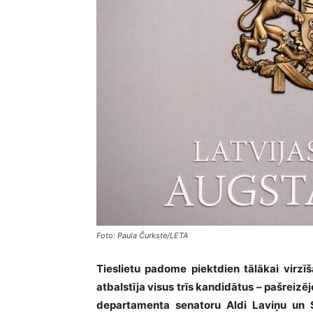
Foto: Paula Čurkste/LETA
Tieslietu padome piektdien tālākai virz
atbalstīja visus trīs kandidātus – pašreizē
departamenta senatoru Aldi Laviņu un S