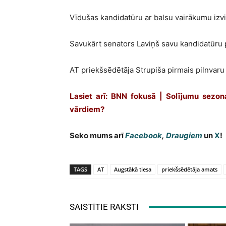
Vīdušas kandidatūru ar balsu vairākumu izvi
Savukārt senators Laviņš savu kandidatūru p
AT priekšsēdētāja Strupiša pirmais pilnvaru 
Lasiet arī: BNN fokusā |
Solījumu sezon
vārdiem?
Seko mums arī
Facebook
,
Draugiem
un
X
!
TAGS
AT
Augstākā tiesa
priekšsēdētāja amats
SAISTĪTIE RAKSTI