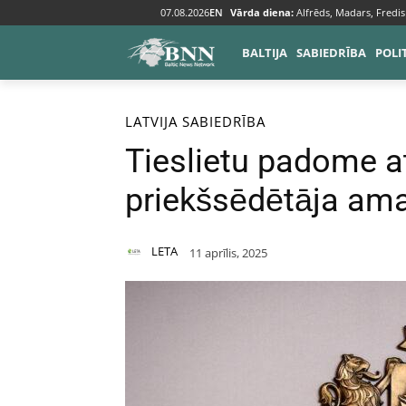
07.08.2026
EN
Vārda diena:
Alfrēds, Madars, Fredis
BALTIJA
SABIEDRĪBA
POLI
Sākums
Baltija
Latvija
LATVIJA
SABIEDRĪBA
Tieslietu padome at
priekšsēdētāja am
LETA
11 aprīlis, 2025