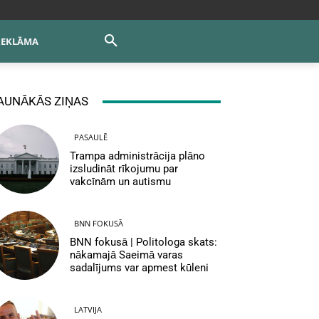
REKLĀMA
AUNĀKĀS ZIŅAS
PASAULĒ
Trampa administrācija plāno
izsludināt rīkojumu par
vakcīnām un autismu
BNN FOKUSĀ
BNN fokusā | Politologa skats:
nākamajā Saeimā varas
sadalījums var apmest kūleni
LATVIJA