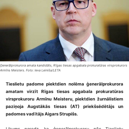
Ģenerālprokurora amata kandidāts, Rīgas tiesas apgabala prokuratūras virsprokurors
Armīns Meisters. Foto: Ieva Leiniša/LETA
Tieslietu padome piektdien nolēma ģenerālprokurora
amatam virzīt Rīgas tiesas apgabala prokuratūras
virsprokuroru Armīnu Meisteru, piektdien žurnālistiem
paziņoja Augstākās tiesas (AT) priekšsēdētājs un
padomes vadītājs Aigars Strupišs.
Likums paredz, ka ģenerālprokuroru pēc Tieslietu