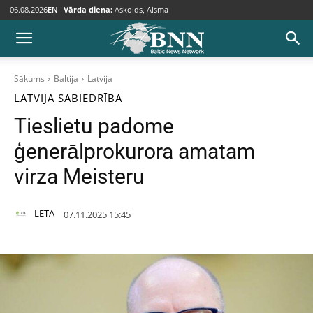
06.08.2026
EN
Vārda diena:
Askolds, Aisma
Sākums
Baltija
Latvija
LATVIJA
SABIEDRĪBA
Tieslietu padome
ģenerālprokurora amatam
virza Meisteru
LETA
07.11.2025 15:45