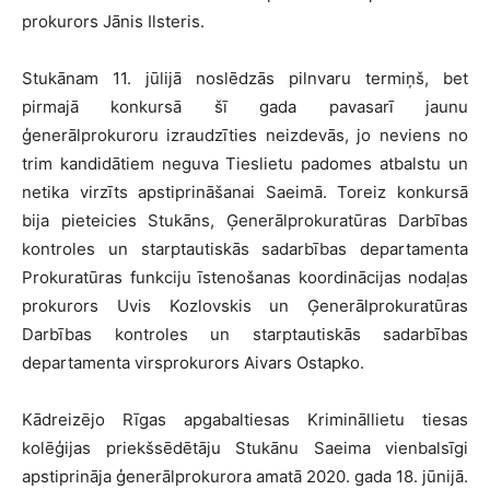
prokurors Jānis Ilsteris.
Stukānam 11. jūlijā noslēdzās pilnvaru termiņš, bet
pirmajā konkursā šī gada pavasarī jaunu
ģenerālprokuroru izraudzīties neizdevās, jo neviens no
trim kandidātiem neguva Tieslietu padomes atbalstu un
netika virzīts apstiprināšanai Saeimā. Toreiz konkursā
bija pieteicies Stukāns, Ģenerālprokuratūras Darbības
kontroles un starptautiskās sadarbības departamenta
Prokuratūras funkciju īstenošanas koordinācijas nodaļas
prokurors Uvis Kozlovskis un Ģenerālprokuratūras
Darbības kontroles un starptautiskās sadarbības
departamenta virsprokurors Aivars Ostapko.
Kādreizējo Rīgas apgabaltiesas Krimināllietu tiesas
kolēģijas priekšsēdētāju Stukānu Saeima vienbalsīgi
apstiprināja ģenerālprokurora amatā 2020. gada 18. jūnijā.