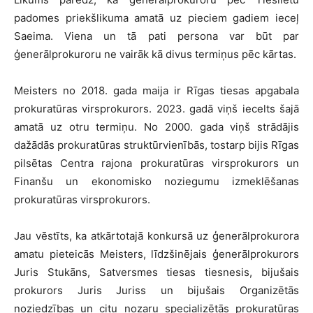
padomes priekšlikuma amatā uz pieciem gadiem ieceļ
Saeima. Viena un tā pati persona var būt par
ģenerālprokuroru ne vairāk kā divus termiņus pēc kārtas.
Meisters no 2018. gada maija ir Rīgas tiesas apgabala
prokuratūras virsprokurors. 2023. gadā viņš iecelts šajā
amatā uz otru termiņu. No 2000. gada viņš strādājis
dažādās prokuratūras struktūrvienībās, tostarp bijis Rīgas
pilsētas Centra rajona prokuratūras virsprokurors un
Finanšu un ekonomisko noziegumu izmeklēšanas
prokuratūras virsprokurors.
Jau vēstīts, ka atkārtotajā konkursā uz ģenerālprokurora
amatu pieteicās Meisters, līdzšinējais ģenerālprokurors
Juris Stukāns, Satversmes tiesas tiesnesis, bijušais
prokurors Juris Juriss un bijušais Organizētās
noziedzības un citu nozaru specializētās prokuratūras