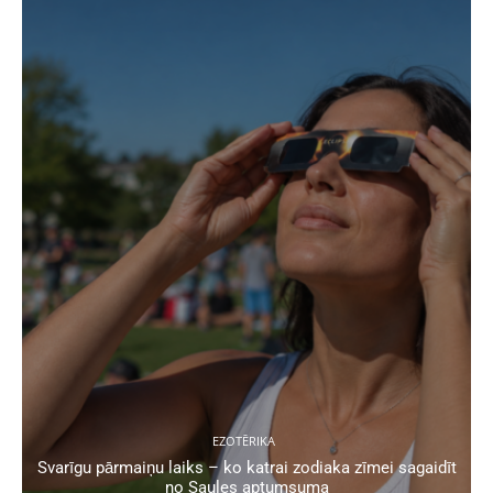
EZOTĒRIKA
Svarīgu pārmaiņu laiks – ko katrai zodiaka zīmei sagaidīt
no Saules aptumsuma