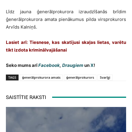
Līdz jauna ģenerālprokurora izraudzīšanās brīdim
ģenerālprokurora amata pienākumus pilda virsprokurors
Arvīds Kalniņš.
Lasiet arī: Tiesnese, kas skatījusi skaļas lietas, varētu
tikt izdota kriminālvajāšanai
Seko mums arī
Facebook
,
Draugiem
un
X
!
TAGS
ģenerālprokurora amats
ģenerālprokurors
Svarīgi
SAISTĪTIE RAKSTI