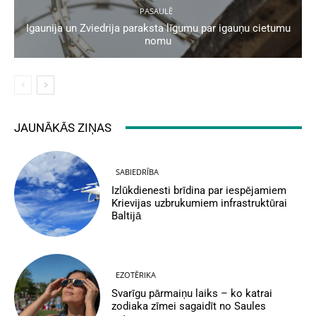
PASAULĒ
Igaunija un Zviedrija paraksta līgumu par igauņu cietumu
nomu
JAUNĀKĀS ZIŅAS
SABIEDRĪBA
Izlūkdienesti brīdina par iespējamiem
Krievijas uzbrukumiem infrastruktūrai
Baltijā
EZOTĒRIKA
Svarīgu pārmaiņu laiks – ko katrai
zodiaka zīmei sagaidīt no Saules