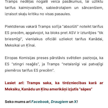
Tramps nedēļas nogalē veica pasākumus, lai uzliktu
tarifus kaimiņvalstīm, sabiedrotajiem un sāncenšiem,
izraisot skaļu kritiku no visas pasaules.
Piektdienas vakarā Tramps solīja “absolūti” noteikt tarifus
ES precēm, apgalvojot, ka bloks pret ASV ir izturējies “tik
briesmīgi”, vienlaikus oficiāli uzliekot tarifus Kanādai,
Meksikai un Ķīnai.
Eiropas Komisijas preses pārstāvis svētdien paziņoja, ka
ES “stingri reaģēs”, ja Tramps “netaisnīgi vai patvaļīgi
piemēros tarifus ES precēm”.
Lasiet arī:
Tramps saka, ka tirdzniecības karā ar
Meksiku, Kanādu un Ķīnu amerikāņi izjutīs “sāpes”
Seko mums arī
Facebook
,
Draugiem
un
X
!