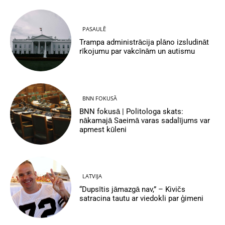
PASAULĒ
Trampa administrācija plāno izsludināt
rīkojumu par vakcīnām un autismu
BNN FOKUSĀ
BNN fokusā | Politologa skats:
nākamajā Saeimā varas sadalījums var
apmest kūleni
LATVIJA
“Dupsītis jāmazgā nav,” – Kivičs
satracina tautu ar viedokli par ģimeni