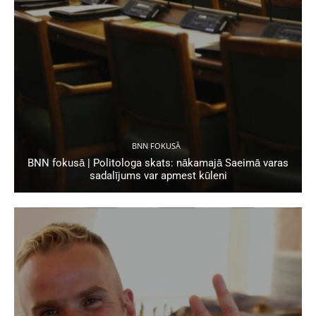
BNN FOKUSĀ
BNN fokusā | Politologa skats: nākamajā Saeimā varas
sadalījums var apmest kūleni