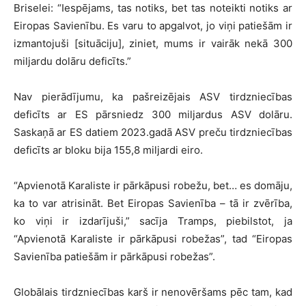
Briselei: “Iespējams, tas notiks, bet tas noteikti notiks ar
Eiropas Savienību. Es varu to apgalvot, jo viņi patiešām ir
izmantojuši [situāciju], ziniet, mums ir vairāk nekā 300
miljardu dolāru deficīts.”
Nav pierādījumu, ka pašreizējais ASV tirdzniecības
deficīts ar ES pārsniedz 300 miljardus ASV dolāru.
Saskaņā ar ES datiem 2023.gadā ASV preču tirdzniecības
deficīts ar bloku bija 155,8 miljardi eiro.
“Apvienotā Karaliste ir pārkāpusi robežu, bet… es domāju,
ka to var atrisināt. Bet Eiropas Savienība – tā ir zvērība,
ko viņi ir izdarījuši,” sacīja Tramps, piebilstot, ja
“Apvienotā Karaliste ir pārkāpusi robežas”, tad “Eiropas
Savienība patiešām ir pārkāpusi robežas”.
Globālais tirdzniecības karš ir nenovēršams pēc tam, kad