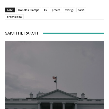
TAGS
Donalds Tramps
ES
preces
Svarīgi
tarifi
tirdzniecība
SAISTĪTIE RAKSTI