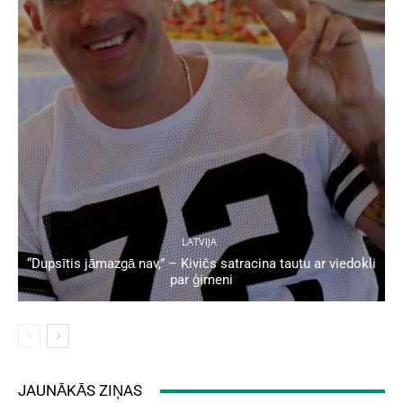
LATVIJA
“Dupsītis jāmazgā nav,” – Kivičs satracina tautu ar viedokli
par ģimeni
JAUNĀKĀS ZIŅAS