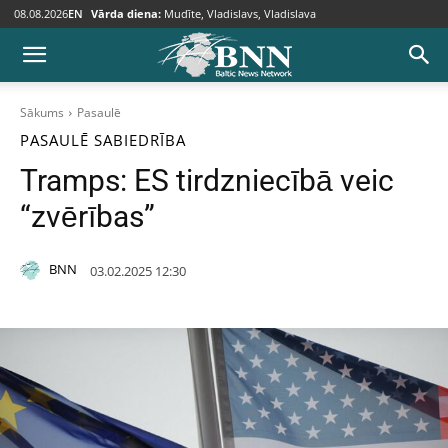
08.08.2026
EN
Vārda diena:
Mudīte, Vladislavs, Vladislava
Sākums
Pasaulē
PASAULĒ
SABIEDRĪBA
Tramps: ES tirdzniecībā veic
“zvērības”
BNN
03.02.2025 12:30