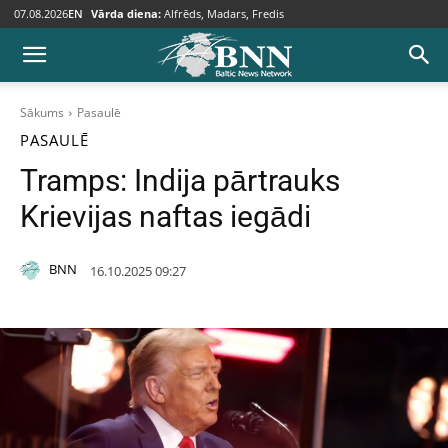
07.08.2026
EN
Vārda diena:
Alfrēds, Madars, Fredis
Sākums
Pasaulē
PASAULĒ
Tramps: Indija pārtrauks
Krievijas naftas iegādi
BNN
16.10.2025 09:27