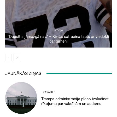
LATVIJA
“Dupsītis jāmazgā nav,” – Kivičs satracina tautu ar viedokli
par ģimeni
JAUNĀKĀS ZIŅAS
PASAULĒ
Trampa administrācija plāno izsludināt
rīkojumu par vakcīnām un autismu