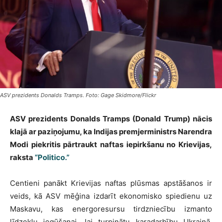
ASV prezidents Donalds Tramps. Foto: Gage Skidmore/Flickr
ASV prezidents Donalds Tramps (Donald Trump) nācis
klajā ar paziņojumu, ka Indijas premjerministrs Narendra
Modi piekritis pārtraukt naftas iepirkšanu no Krievijas,
raksta
“Politico.”
Centieni panākt Krievijas naftas plūsmas apstāšanos ir
veids, kā ASV mēģina izdarīt ekonomisko spiedienu uz
Maskavu, kas energoresursu tirdzniecību izmanto
līdzekļu iegūšanai, lai turpinātu karadarbību Ukrainā.