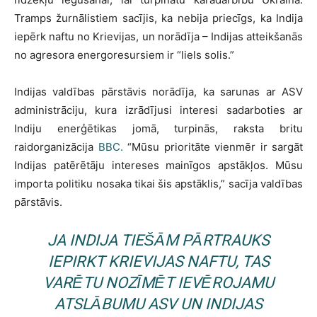
Tramps žurnālistiem sacījis, ka nebija priecīgs, ka Indija
iepērk naftu no Krievijas, un norādīja – Indijas atteikšanās
no agresora energoresursiem ir “liels solis.”
Indijas valdības pārstāvis norādīja, ka sarunas ar ASV
administrāciju, kura izrādījusi interesi sadarboties ar
Indiju enerģētikas jomā, turpinās, raksta britu
raidorganizācija
BBC.
“Mūsu prioritāte vienmēr ir sargāt
Indijas patērētāju intereses mainīgos apstākļos. Mūsu
importa politiku nosaka tikai šis apstāklis,” sacīja valdības
pārstāvis.
JA INDIJA TIEŠĀM PĀRTRAUKS
IEPIRKT KRIEVIJAS NAFTU, TAS
VARĒTU NOZĪMĒT IEVĒROJAMU
ATSLĀBUMU ASV UN INDIJAS