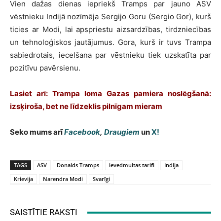
Vien dažas dienas iepriekš Tramps par jauno ASV
vēstnieku Indijā nozīmēja Sergijo Goru (Sergio Gor), kurš
ticies ar Modi, lai apspriestu aizsardzības, tirdzniecības
un tehnoloģiskos jautājumus. Gora, kurš ir tuvs Trampa
sabiedrotais, iecelšana par vēstnieku tiek uzskatīta par
pozitīvu pavērsienu.
Lasiet arī: Trampa loma Gazas pamiera noslēgšanā:
izsķiroša, bet ne līdzeklis pilnīgam mieram
Seko mums arī
Facebook
,
Draugiem
un
X!
TAGS
ASV
Donalds Tramps
ievedmuitas tarifi
Indija
Krievija
Narendra Modi
Svarīgi
SAISTĪTIE RAKSTI