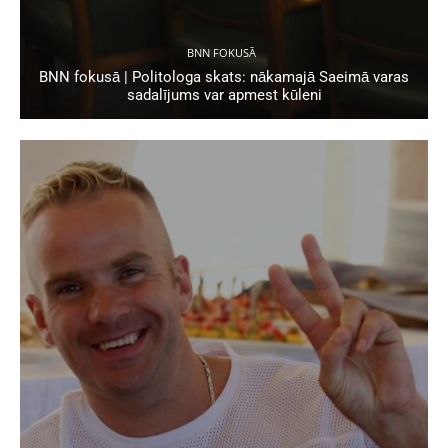
BNN FOKUSĀ
BNN fokusā | Politologa skats: nākamajā Saeimā varas
sadalījums var apmest kūleni