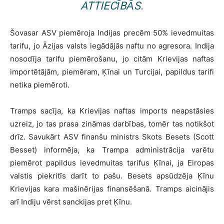
ATTIECĪBĀS.
Šovasar ASV piemēroja Indijas precēm 50% ievedmuitas
tarifu, jo Āzijas valsts iegādājās naftu no agresora. Indija
nosodīja tarifu piemērošanu, jo citām Krievijas naftas
importētājām, piemēram, Ķīnai un Turcijai, papildus tarifi
netika piemēroti.
Tramps sacīja, ka Krievijas naftas imports neapstāsies
uzreiz, jo tas prasa zināmas darbības, tomēr tas notikšot
drīz. Savukārt ASV finanšu ministrs Skots Besets (Scott
Besset) informēja, ka Trampa administrācija varētu
piemērot papildus ievedmuitas tarifus Ķīnai, ja Eiropas
valstis piekritīs darīt to pašu. Besets apsūdzēja Ķīnu
Krievijas kara mašinērijas finansēšanā. Tramps aicinājis
arī Indiju vērst sanckijas pret Ķīnu.