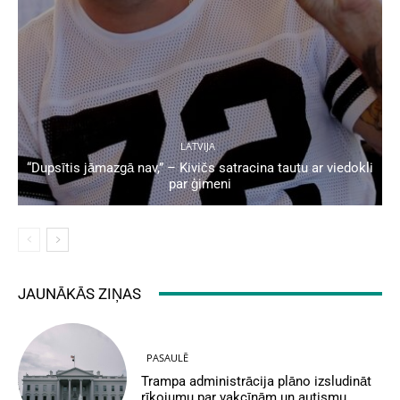
LATVIJA
“Dupsītis jāmazgā nav,” – Kivičs satracina tautu ar viedokli
par ģimeni
JAUNĀKĀS ZIŅAS
PASAULĒ
Trampa administrācija plāno izsludināt
rīkojumu par vakcīnām un autismu