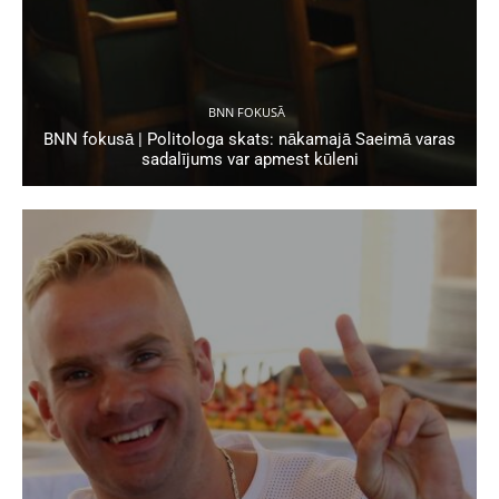
BNN FOKUSĀ
BNN fokusā | Politologa skats: nākamajā Saeimā varas
sadalījums var apmest kūleni