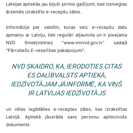
Latvijas aptiekās jau bijuši pirmie gadījumi, kad izsniegtas
ārzemēs izrakstīto e-recepšu zāles.
Informācija par valstīm, kuras veic e-recepšu datu
apmaiņu ar Latviju, tiek regulāri atjaunota un ir pieejama
NVD tīmekļvietnes “www.vmnvd.gov.lv” sadaļā
“Pārrobežu E-veselības pakalpojumi”.
NVD SKAIDRO, KA, IERODOTIES CITAS
ES DALĪBVALSTS APTIEKĀ,
IEDZĪVOTĀJAM JĀINFORMĒ, KA VIŅŠ
IR LATVIJAS IEDZĪVOTĀJS
un vēlas iegādāties e-receptes zāles, kas izrakstītas
Latvijā. Aptiekā jāuzrāda savs personu apliecinošs
dokuments.