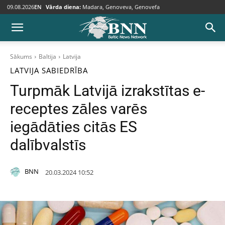
09.08.2026
EN
Vārda diena:
Madara, Genoveva, Genovefa
Sākums
Baltija
Latvija
LATVIJA
SABIEDRĪBA
Turpmāk Latvijā izrakstītas e-
receptes zāles varēs
iegādāties citās ES
dalībvalstīs
BNN
20.03.2024 10:52