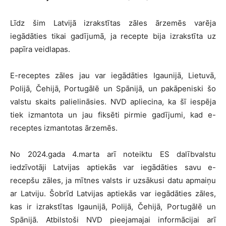
Līdz šim Latvijā izrakstītas zāles ārzemēs varēja
iegādāties tikai gadījumā, ja recepte bija izrakstīta uz
papīra veidlapas.
E-receptes zāles jau var iegādāties Igaunijā, Lietuvā,
Polijā, Čehijā, Portugālē un Spānijā, un pakāpeniski šo
valstu skaits palielināsies. NVD apliecina, ka šī iespēja
tiek izmantota un jau fiksēti pirmie gadījumi, kad e-
receptes izmantotas ārzemēs.
No 2024.gada 4.marta arī noteiktu ES dalībvalstu
iedzīvotāji Latvijas aptiekās var iegādāties savu e-
recepšu zāles, ja mītnes valsts ir uzsākusi datu apmaiņu
ar Latviju. Šobrīd Latvijas aptiekās var iegādāties zāles,
kas ir izrakstītas Igaunijā, Polijā, Čehijā, Portugālē un
Spānijā. Atbilstoši NVD pieejamajai informācijai arī