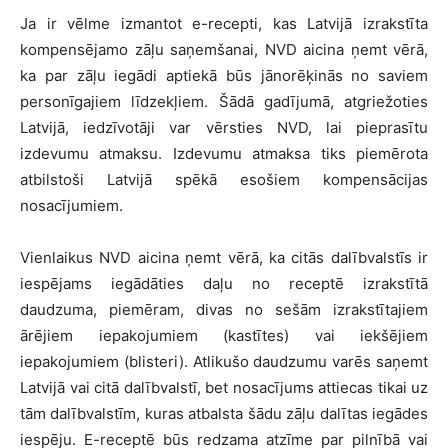
Ja ir vēlme izmantot e-recepti, kas Latvijā izrakstīta
kompensējamo zāļu saņemšanai, NVD aicina ņemt vērā,
ka par zāļu iegādi aptiekā būs jānorēķinās no saviem
personīgajiem līdzekļiem. Šādā gadījumā, atgriežoties
Latvijā, iedzīvotāji var vērsties NVD, lai pieprasītu
izdevumu atmaksu. Izdevumu atmaksa tiks piemērota
atbilstoši Latvijā spēkā esošiem kompensācijas
nosacījumiem.
Vienlaikus NVD aicina ņemt vērā, ka citās dalībvalstīs ir
iespējams iegādāties daļu no receptē izrakstītā
daudzuma, piemēram, divas no sešām izrakstītajiem
ārējiem iepakojumiem (kastītes) vai iekšējiem
iepakojumiem (blisteri). Atlikušo daudzumu varēs saņemt
Latvijā vai citā dalībvalstī, bet nosacījums attiecas tikai uz
tām dalībvalstīm, kuras atbalsta šādu zāļu dalītas iegādes
iespēju. E-receptē būs redzama atzīme par pilnībā vai