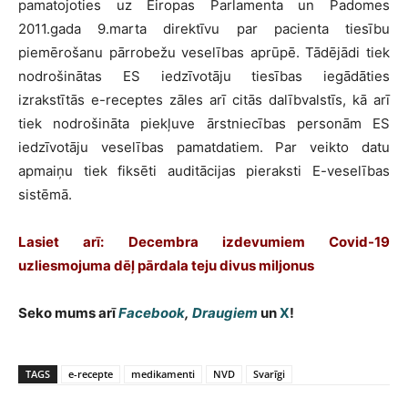
pamatojoties uz Eiropas Parlamenta un Padomes
2011.gada 9.marta direktīvu par pacienta tiesību
piemērošanu pārrobežu veselības aprūpē. Tādējādi tiek
nodrošinātas ES iedzīvotāju tiesības iegādāties
izrakstītās e-receptes zāles arī citās dalībvalstīs, kā arī
tiek nodrošināta piekļuve ārstniecības personām ES
iedzīvotāju veselības pamatdatiem. Par veikto datu
apmaiņu tiek fiksēti auditācijas pieraksti E-veselības
sistēmā.
Lasiet arī: Decembra izdevumiem Covid-19
uzliesmojuma dēļ pārdala teju divus miljonus
Seko mums arī
Facebook
,
Draugiem
un
X
!
TAGS
e-recepte
medikamenti
NVD
Svarīgi