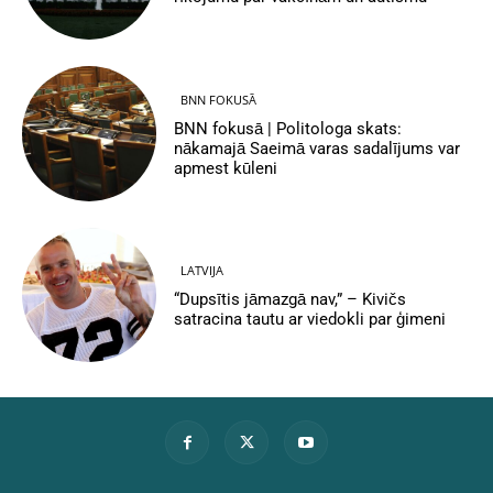
BNN FOKUSĀ
BNN fokusā | Politologa skats:
nākamajā Saeimā varas sadalījums var
apmest kūleni
LATVIJA
“Dupsītis jāmazgā nav,” – Kivičs
satracina tautu ar viedokli par ģimeni