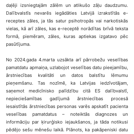
daļēji izsniegtajām zālēm un atlikušo zāļu daudzumu.
Dalībvalstīs nevarēs iegādāties Latvijā izrakstītās e-
receptes zāles, ja tās satur psihotropās vai narkotiskās
vielas, kā arī zāles, kas e-receptē norādītas brīvā teksta
formā, piemēram, zāles, kuras aptiekas izgatavo pēc
pasūtījuma.
No 2024.gada 4.marta uzsākta arī pārrobežu veselības
pamatdatu apmaiņa, uzlabojot veselības datu pieejamību,
ārstniecības kvalitāti un datos balstītu lēmumu
pieņemšanu. Tas nozīmē, ka Latvijas iedzīvotājam,
saņemot medicīnisko palīdzību citā ES dalībvalstī,
nepieciešamības gadījumā ārstniecības procesā
iesaistītās ārstniecības personas varēs apskatīt pacienta
veselības pamatdatus – noteiktās diagnozes un
informāciju par ķirurģisko iejaukšanos, ja tāda notikusi
pēdējo sešu mēnešu laikā. Plānots, ka pakāpeniski datu