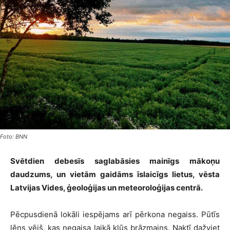
Foto: BNN
Svētdien debesīs saglabāsies mainīgs mākoņu
daudzums, un vietām gaidāms īslaicīgs lietus,
vēsta
Latvijas Vides, ģeoloģijas un meteoroloģijas centrā.
Pēcpusdienā lokāli iespējams arī pērkona negaiss. Pūtīs
lēns vējš, kas negaisa laikā kļūs brāzmains. Naktī dažviet