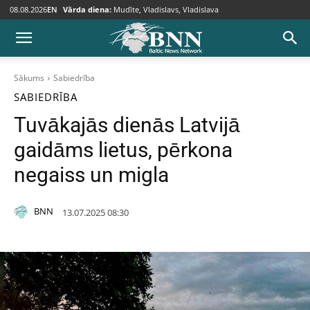
08.08.2026
EN
Vārda diena:
Mudīte, Vladislavs, Vladislava
Sākums
Sabiedrība
SABIEDRĪBA
Tuvākajās dienās Latvijā
gaidāms lietus, pērkona
negaiss un migla
BNN
13.07.2025 08:30