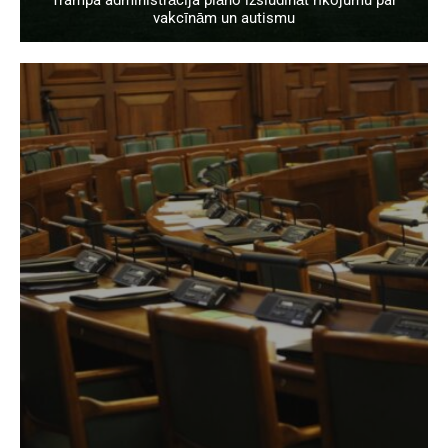
Trampa administrācija plāno izsludināt rīkojumu par
vakcīnām un autismu