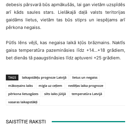
debesis pārsvarā būs apmākušās, lai gan vietām uzspīdēs
arī kāds saules stars. Lielākajā daļā valsts teritorijas
gaidāms lietus, vietām tas būs stiprs un iespējams arī
pērkona negaiss.
Pūtīs lēns vējš, kas negaisa laikā kļūs brāzmains. Naktīs
gaisa temperatūra pazemināsies līdz +14…+18 grādiem,
bet dienās tā paaugstināsies līdz aptuveni +25 grādiem.
TAGS
laikapstākļu prognoze Latvijā
lietus un negaiss
mākoņains laiks
migla uz ceļiem
nedēļas laika prognoze
pērkona lietusgāzes
silts laiks jūlijā
temperatūra Latvijā
vasaras laikapstākļi
SAISTĪTIE RAKSTI