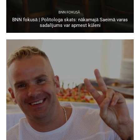
BNN FOKUSĀ
BNN fokusā | Politologa skats: nākamajā Saeimā varas
sadalījums var apmest kūleni