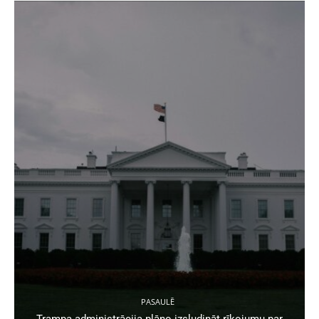
PASAULĒ