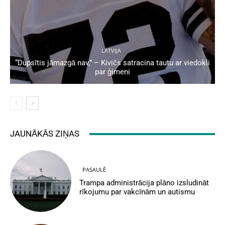
LATVIJA
“Dupsītis jāmazgā nav,” – Kivičs satracina tautu ar viedokli
par ģimeni
JAUNĀKĀS ZIŅAS
PASAULĒ
Trampa administrācija plāno izsludināt
rīkojumu par vakcīnām un autismu