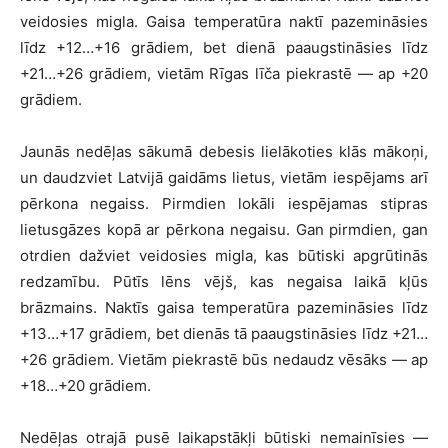
veidosies migla. Gaisa temperatūra naktī pazemināsies
līdz +12…+16 grādiem, bet dienā paaugstināsies līdz
+21…+26 grādiem, vietām Rīgas līča piekrastē — ap +20
grādiem.
Jaunās nedēļas sākumā debesis lielākoties klās mākoņi,
un daudzviet Latvijā gaidāms lietus, vietām iespējams arī
pērkona negaiss. Pirmdien lokāli iespējamas stipras
lietusgāzes kopā ar pērkona negaisu. Gan pirmdien, gan
otrdien dažviet veidosies migla, kas būtiski apgrūtinās
redzamību. Pūtīs lēns vējš, kas negaisa laikā kļūs
brāzmains. Naktīs gaisa temperatūra pazemināsies līdz
+13…+17 grādiem, bet dienās tā paaugstināsies līdz +21…
+26 grādiem. Vietām piekrastē būs nedaudz vēsāks — ap
+18…+20 grādiem.
Nedēļas otrajā pusē laikapstākļi būtiski nemainīsies —