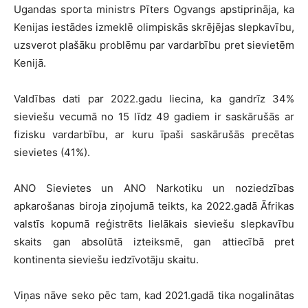
Ugandas sporta ministrs Pīters Ogvangs apstiprināja, ka
Kenijas iestādes izmeklē olimpiskās skrējējas slepkavību,
uzsverot plašāku problēmu par vardarbību pret sievietēm
Kenijā.
Valdības dati par 2022.gadu liecina, ka gandrīz 34%
sieviešu vecumā no 15 līdz 49 gadiem ir saskārušās ar
fizisku vardarbību, ar kuru īpaši saskārušās precētas
sievietes (41%).
ANO Sievietes un ANO Narkotiku un noziedzības
apkarošanas biroja ziņojumā teikts, ka 2022.gadā Āfrikas
valstīs kopumā reģistrēts lielākais sieviešu slepkavību
skaits gan absolūtā izteiksmē, gan attiecībā pret
kontinenta sieviešu iedzīvotāju skaitu.
Viņas nāve seko pēc tam, kad 2021.gadā tika nogalinātas