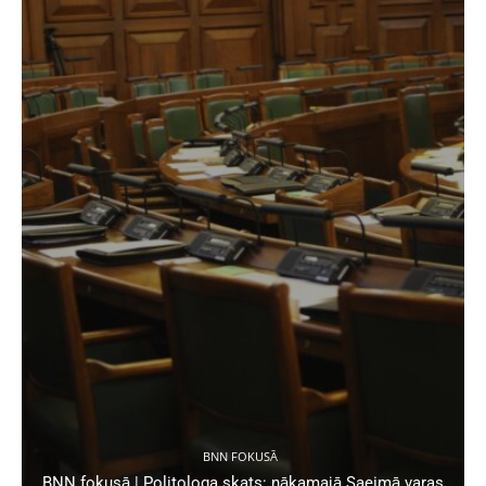
BNN FOKUSĀ
BNN fokusā | Politologa skats: nākamajā Saeimā varas