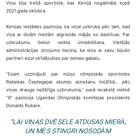
Viņa bija trešā sportiste, kas Kenijā nogalināta kopš
2021.gada oktobra.
Kenijas iestādes paziņoja, ka viņai uzbruka pēc tam, kad
viņa ar divām meitām atgriezās mājās no baznīcas. Par
uzbrukumu tiekot veikta izmeklēšana. Vietējās
administrācijas ziņojums liecina, ka viņa ar savu bijušo
partneri esot strīdējušies par zemes gabalu.
“Esam uzzinājuši par mūsu olimpiskās sportistes
Rebekas Čeptegejas skumjo aiziešanu mūžībā… pēc
viņas drauga nežēlīga uzbrukuma,” savā ierakstā vietnē
“X” paziņoja Ugandas Olimpiskās komitejas prezidents
Donalds Rukare.
“LAI VIŅAS DVĒSELE ATDUSAS MIERĀ,
UN MĒS STINGRI NOSODĀM