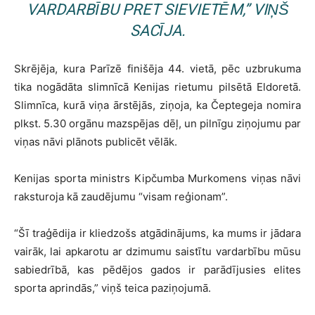
VARDARBĪBU PRET SIEVIETĒM,” VIŅŠ
SACĪJA.
Skrējēja, kura Parīzē finišēja 44. vietā, pēc uzbrukuma
tika nogādāta slimnīcā Kenijas rietumu pilsētā Eldoretā.
Slimnīca, kurā viņa ārstējās, ziņoja, ka Čeptegeja nomira
plkst. 5.30 orgānu mazspējas dēļ, un pilnīgu ziņojumu par
viņas nāvi plānots publicēt vēlāk.
Kenijas sporta ministrs Kipčumba Murkomens viņas nāvi
raksturoja kā zaudējumu “visam reģionam”.
“Šī traģēdija ir kliedzošs atgādinājums, ka mums ir jādara
vairāk, lai apkarotu ar dzimumu saistītu vardarbību mūsu
sabiedrībā, kas pēdējos gados ir parādījusies elites
sporta aprindās,” viņš teica paziņojumā.