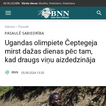
08.08.2026
EN
Vārda diena:
Mudīte, Vladislavs, Vladislava
Sākums
Pasaulē
PASAULĒ
SABIEDRĪBA
Ugandas olimpiete Čeptegeja
mirst dažas dienas pēc tam,
kad draugs viņu aizdedzināja
BNN
05.09.2024 13:35