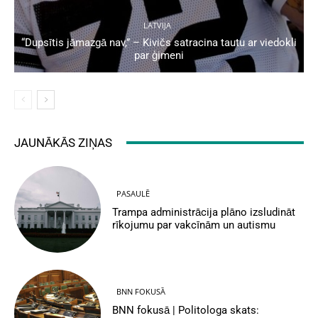
LATVIJA
“Dupsītis jāmazgā nav,” – Kivičs satracina tautu ar viedokli
par ģimeni
JAUNĀKĀS ZIŅAS
PASAULĒ
Trampa administrācija plāno izsludināt
rīkojumu par vakcīnām un autismu
BNN FOKUSĀ
BNN fokusā | Politologa skats: