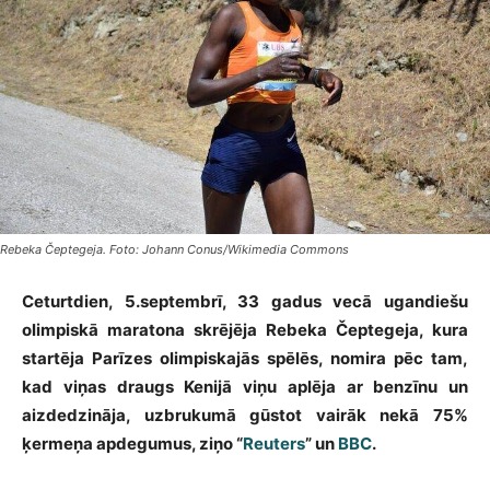
Rebeka Čeptegeja. Foto: Johann Conus/Wikimedia Commons
Ceturtdien, 5.septembrī, 33 gadus vecā ugandiešu
olimpiskā maratona skrējēja Rebeka Čeptegeja, kura
startēja Parīzes olimpiskajās spēlēs, nomira pēc tam,
kad viņas draugs Kenijā viņu aplēja ar benzīnu un
aizdedzināja, uzbrukumā gūstot vairāk nekā 75%
ķermeņa apdegumus, ziņo “
Reuters
” un
BBC
.