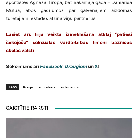
sportistes Agnesa Tiropa, bet nākamajā gadā – Damarisa
Mutua; abos gadījumos par galvenajiem aizdomās
turētajiem iestādes atzina viņu partnerus.
Lasiet arī:
Īrijā veiktā izmeklēšana atklāj “patiesi
šokējošu” seksuālās vardarbības līmeni baznīcas
skolās valstī
Seko mums arī
Facebook
,
Draugiem
un
X
!
TAGS
Kenija
maratons
uzbrukums
SAISTĪTIE RAKSTI