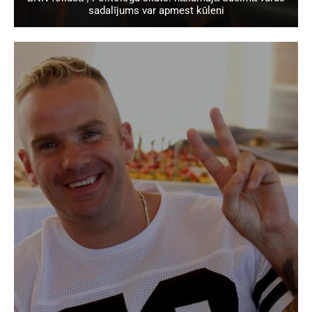
sadalījums var apmest kūleni