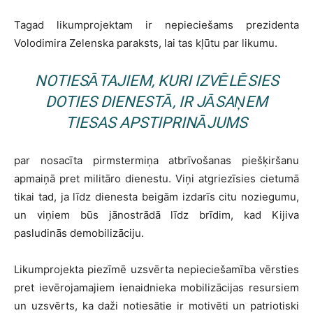
Tagad likumprojektam ir nepieciešams prezidenta
Volodimira Zelenska paraksts, lai tas kļūtu par likumu.
NOTIESĀTAJIEM, KURI IZVĒLĒSIES
DOTIES DIENESTĀ, IR JĀSAŅEM
TIESAS APSTIPRINĀJUMS
par nosacīta pirmstermiņa atbrīvošanas piešķiršanu
apmaiņā pret militāro dienestu. Viņi atgriezīsies cietumā
tikai tad, ja līdz dienesta beigām izdarīs citu noziegumu,
un viņiem būs jānostrādā līdz brīdim, kad Kijiva
pasludinās demobilizāciju.
Likumprojekta piezīmē uzsvērta nepieciešamība vērsties
pret ievērojamajiem ienaidnieka mobilizācijas resursiem
un uzsvērts, ka daži notiesātie ir motivēti un patriotiski