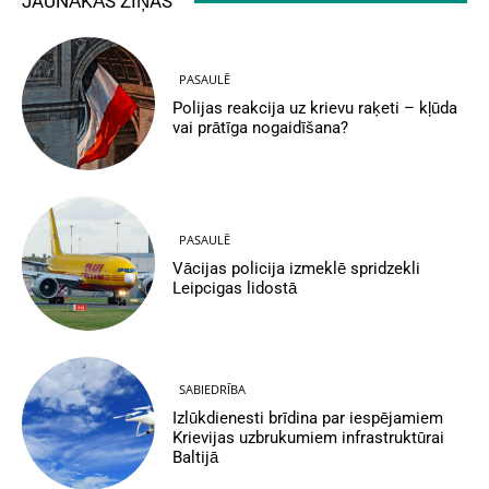
JAUNĀKĀS ZIŅAS
PASAULĒ
Polijas reakcija uz krievu raķeti – kļūda
vai prātīga nogaidīšana?
PASAULĒ
Vācijas policija izmeklē spridzekli
Leipcigas lidostā
SABIEDRĪBA
Izlūkdienesti brīdina par iespējamiem
Krievijas uzbrukumiem infrastruktūrai
Baltijā