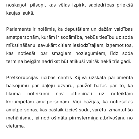
noskaņoti pilsoņi, kas vēlas izpirkt sabiedrības priekšā
kaujas laukā.
Parlaments ir nolēmis, ka deputātiem un dažām valdības
amatpersonām, kurām ir sodāmība, nebūs tiesību uz soda
mīkstināšanu, savukārt citiem ieslodzītajiem, izņemot tos,
kas notiesāti par smagiem noziegumiem, līdz soda
termiņa beigām nedrīkst būt atlikuši vairāk nekā trīs gadi.
Pretkorupcijas rīcības centrs Kijivā uzskata parlamenta
balsojumu par daļēju uzvaru, paužot bažas par to, ka
likuma noteikumi nav attiecināti uz noteiktām
korumpētām amatpersonām. Viņi bažījas, ka notiesātās
amatpersonas, kas pašlaik izcieš sodu, varētu izmantot šo
mehānismu, lai nodrošinātu pirmstermiņa atbrīvošanu no
cietuma.