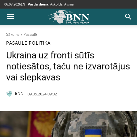
06.08.2026
EN
Vārda diena:
Askolds, Aisma
Sākums
Pasaulē
PASAULĒ
POLITIKA
Ukraina uz fronti sūtīs
notiesātos, taču ne izvarotājus
vai slepkavas
BNN
09.05.2024 09:02