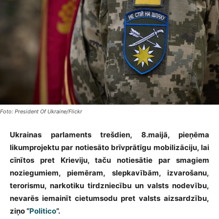
Foto: President Of Ukraine/Flickr
Ukrainas parlaments trešdien, 8.maijā, pieņēma
likumprojektu par notiesāto brīvprātīgu mobilizāciju, lai
cīnītos pret Krieviju, taču notiesātie par smagiem
noziegumiem, piemēram, slepkavībām, izvarošanu,
terorismu, narkotiku tirdzniecību un valsts nodevību,
nevarēs iemainīt cietumsodu pret valsts aizsardzību,
ziņo “
Politico
”.