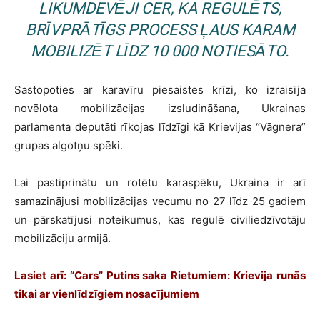
LIKUMDEVĒJI CER, KA REGULĒTS,
BRĪVPRĀTĪGS PROCESS ĻAUS KARAM
MOBILIZĒT LĪDZ 10 000 NOTIESĀTO.
Sastopoties ar karavīru piesaistes krīzi, ko izraisīja
novēlota mobilizācijas izsludināšana, Ukrainas
parlamenta deputāti rīkojas līdzīgi kā Krievijas “Vāgnera”
grupas algotņu spēki.
Lai pastiprinātu un rotētu karaspēku, Ukraina ir arī
samazinājusi mobilizācijas vecumu no 27 līdz 25 gadiem
un pārskatījusi noteikumus, kas regulē civiliedzīvotāju
mobilizāciju armijā.
Lasiet arī:
“Cars” Putins saka Rietumiem: Krievija runās
tikai ar vienlīdzīgiem nosacījumiem