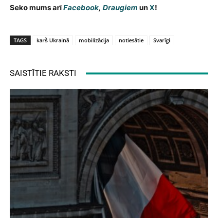
Seko mums arī
Facebook
,
Draugiem
un
X
!
TAGS
karš Ukrainā
mobilizācija
notiesātie
Svarīgi
SAISTĪTIE RAKSTI