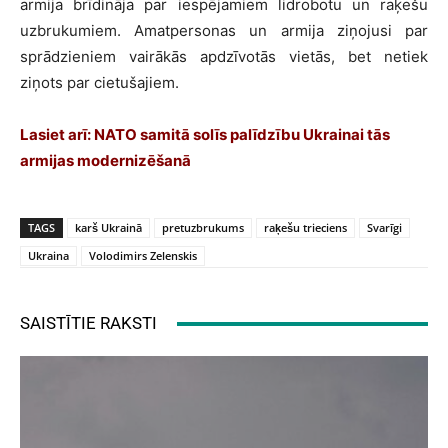
armija brīdināja par iespējamiem lidrobotu un raķešu
uzbrukumiem. Amatpersonas un armija ziņojusi par
sprādzieniem vairākās apdzīvotās vietās, bet netiek
ziņots par cietušajiem.
Lasiet arī: NATO samitā solīs palīdzību Ukrainai tās
armijas modernizēšanā
TAGS
karš Ukrainā
pretuzbrukums
raķešu trieciens
Svarīgi
Ukraina
Volodimirs Zelenskis
SAISTĪTIE RAKSTI