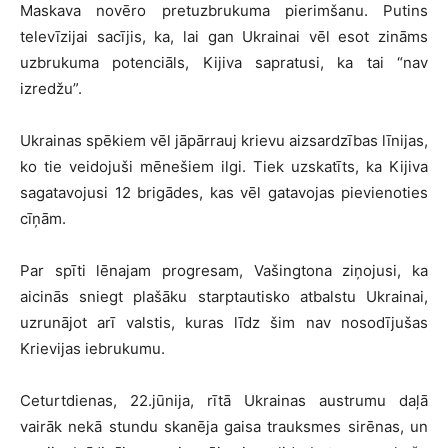
Maskava novēro pretuzbrukuma pierimšanu. Putins
televīzijai sacījis, ka, lai gan Ukrainai vēl esot zināms
uzbrukuma potenciāls, Kijiva sapratusi, ka tai “nav
izredžu”.
Ukrainas spēkiem vēl jāpārrauj krievu aizsardzības līnijas,
ko tie veidojuši mēnešiem ilgi. Tiek uzskatīts, ka Kijiva
sagatavojusi 12 brigādes, kas vēl gatavojas pievienoties
cīņām.
Par spīti lēnajam progresam, Vašingtona ziņojusi, ka
aicinās sniegt plašāku starptautisko atbalstu Ukrainai,
uzrunājot arī valstis, kuras līdz šim nav nosodījušas
Krievijas iebrukumu.
Ceturtdienas, 22.jūnija, rītā Ukrainas austrumu daļā
vairāk nekā stundu skanēja gaisa trauksmes sirēnas, un