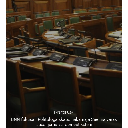
BNN FOKUSĀ
BNN fokusā | Politologa skats: nākamajā Saeimā varas
sadalījums var apmest kūleni