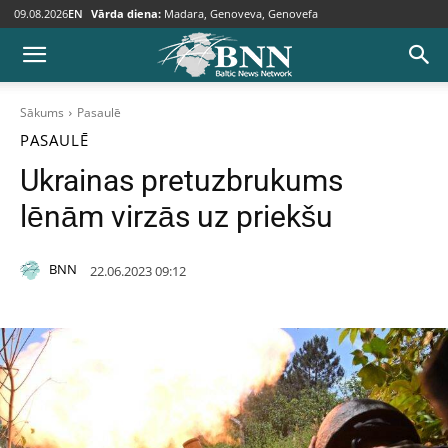
09.08.2026
EN
Vārda diena:
Madara, Genoveva, Genovefa
Sākums
Pasaulē
PASAULĒ
Ukrainas pretuzbrukums
lēnām virzās uz priekšu
BNN
22.06.2023 09:12