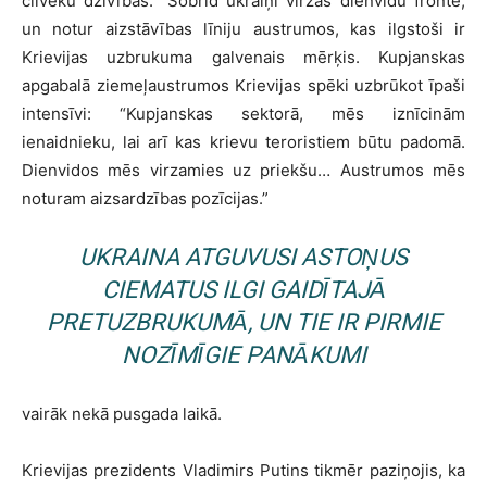
cilvēku dzīvības.” Šobrīd ukraiņi virzās dienvidu frontē,
un notur aizstāvības līniju austrumos, kas ilgstoši ir
Krievijas uzbrukuma galvenais mērķis. Kupjanskas
apgabalā ziemeļaustrumos Krievijas spēki uzbrūkot īpaši
intensīvi: “Kupjanskas sektorā, mēs iznīcinām
ienaidnieku, lai arī kas krievu teroristiem būtu padomā.
Dienvidos mēs virzamies uz priekšu… Austrumos mēs
noturam aizsardzības pozīcijas.”
UKRAINA ATGUVUSI ASTOŅUS
CIEMATUS ILGI GAIDĪTAJĀ
PRETUZBRUKUMĀ, UN TIE IR PIRMIE
NOZĪMĪGIE PANĀKUMI
vairāk nekā pusgada laikā.
Krievijas prezidents Vladimirs Putins tikmēr paziņojis, ka