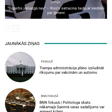
LATVIJA
“Dupsītis jāmazgā nav,” – Kivičs satracina tautu ar viedokli
par ģimeni
JAUNĀKĀS ZIŅAS
PASAULĒ
Trampa administrācija plāno izsludināt
rīkojumu par vakcīnām un autismu
BNN FOKUSĀ
BNN fokusā | Politologa skats:
nākamajā Saeimā varas sadalījums var
apmest kūleni