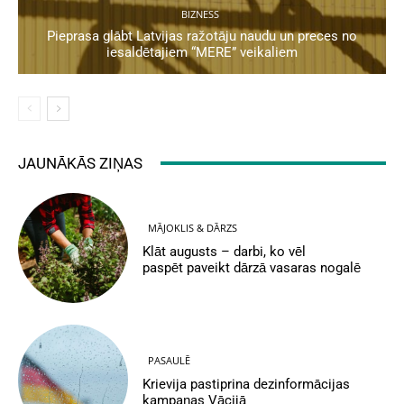
BIZNESS
Pieprasa glābt Latvijas ražotāju naudu un preces no
iesaldētajiem “MERE” veikaliem
JAUNĀKĀS ZIŅAS
MĀJOKLIS & DĀRZS
Klāt augusts – darbi, ko vēl
paspēt paveikt dārzā vasaras nogalē
PASAULĒ
Krievija pastiprina dezinformācijas
kampaņas Vācijā