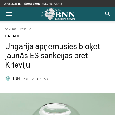
06.08.2026
EN
Vārda diena:
Askolds, Aisma
Sākums
Pasaulē
PASAULĒ
Ungārija apņēmusies bloķēt
jaunās ES sankcijas pret
Krieviju
BNN
23.02.2026 15:53