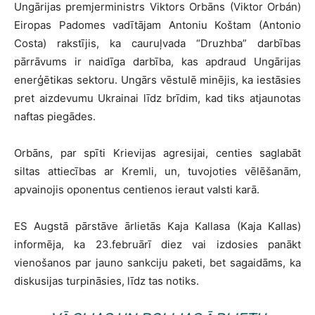
Ungārijas premjerministrs Viktors Orbāns (Viktor Orbán)
Eiropas Padomes vadītājam Antoniu Koštam (Antonio
Costa) rakstījis, ka cauruļvada “Druzhba” darbības
pārrāvums ir naidīga darbība, kas apdraud Ungārijas
enerģētikas sektoru. Ungārs vēstulē minējis, ka iestāsies
pret aizdevumu Ukrainai līdz brīdim, kad tiks atjaunotas
naftas piegādes.
Orbāns, par spīti Krievijas agresijai, centies saglabāt
siltas attiecības ar Kremli, un, tuvojoties vēlēšanām,
apvainojis oponentus centienos ieraut valsti karā.
ES Augstā pārstāve ārlietās Kaja Kallasa (Kaja Kallas)
informēja, ka 23.februārī diez vai izdosies panākt
vienošanos par jauno sankciju paketi, bet sagaidāms, ka
diskusijas turpināsies, līdz tas notiks.