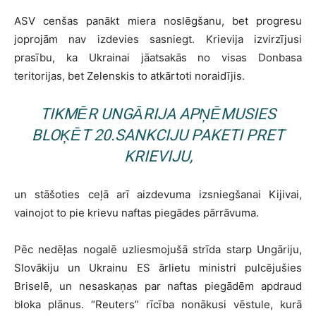
ASV cenšas panākt miera noslēgšanu, bet progresu
joprojām nav izdevies sasniegt. Krievija izvirzījusi
prasību, ka Ukrainai jāatsakās no visas Donbasa
teritorijas, bet Zelenskis to atkārtoti noraidījis.
TIKMĒR UNGĀRIJA APŅĒMUSIES
BLOĶĒT 20.SANKCIJU PAKETI PRET
KRIEVIJU,
un stāšoties ceļā arī aizdevuma izsniegšanai Kijivai,
vainojot to pie krievu naftas piegādes pārrāvuma.
Pēc nedēļas nogalē uzliesmojušā strīda starp Ungāriju,
Slovākiju un Ukrainu ES ārlietu ministri pulcējušies
Briselē, un nesaskaņas par naftas piegādēm apdraud
bloka plānus. “Reuters” rīcība nonākusi vēstule, kurā