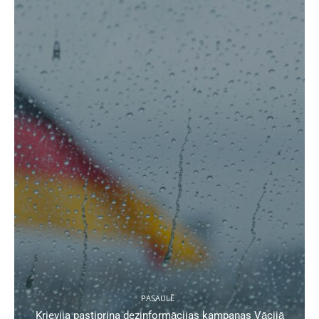
PASAULĒ
Krievija pastiprina dezinformācijas kampaņas Vācijā