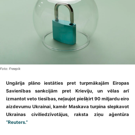
Foto: Freepik
Ungārija plāno iestāties pret turpmākajām Eiropas
Savienības sankcijām pret Krieviju, un vēlas arī
izmantot veto tiesības, neļaujot piešķirt 90 miljardu eiro
aizdevumu Ukrainai, kamēr Maskava turpina slepkavot
Ukrainas civiliedzīvotājus, raksta ziņu aģentūra
“Reuters.”