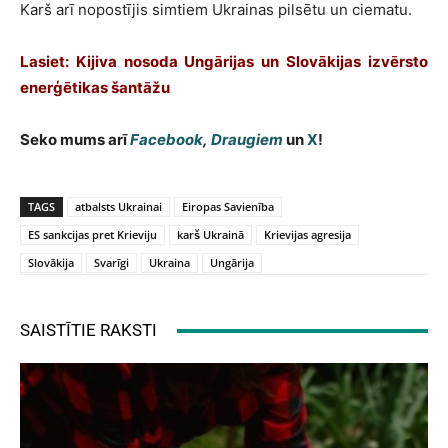
Karš arī nopostījis simtiem Ukrainas pilsētu un ciematu.
Lasiet: Kijiva nosoda Ungārijas un Slovākijas izvērsto
enerģētikas šantāžu
Seko mums arī
Facebook
,
Draugiem
un
X
!
TAGS
atbalsts Ukrainai
Eiropas Savienība
ES sankcijas pret Krieviju
karš Ukrainā
Krievijas agresija
Slovākija
Svarīgi
Ukraina
Ungārija
SAISTĪTIE RAKSTI