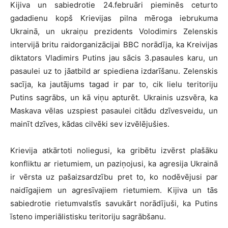
Kijiva un sabiedrotie 24.februāri pieminēs ceturto
gadadienu kopš Krievijas pilna mēroga iebrukuma
Ukrainā, un ukraiņu prezidents Volodimirs Zelenskis
intervijā britu raidorganizācijai BBC norādīja, ka Kreivijas
diktators Vladimirs Putins jau sācis 3.pasaules karu, un
pasaulei uz to jāatbild ar spiediena izdarīšanu. Zelenskis
sacīja, ka jautājums tagad ir par to, cik lielu teritoriju
Putins sagrābs, un kā viņu apturēt. Ukrainis uzsvēra, ka
Maskava vēlas uzspiest pasaulei citādu dzīvesveidu, un
mainīt dzīves, kādas cilvēki sev izvēlējušies.
Krievija atkārtoti noliegusi, ka gribētu izvērst plašāku
konfliktu ar rietumiem, un paziņojusi, ka agresija Ukrainā
ir vērsta uz pašaizsardzību pret to, ko nodēvējusi par
naidīgajiem un agresīvajiem rietumiem. Kijiva un tās
sabiedrotie rietumvalstīs savukārt norādījuši, ka Putins
īsteno imperiālistisku teritoriju sagrābšanu.