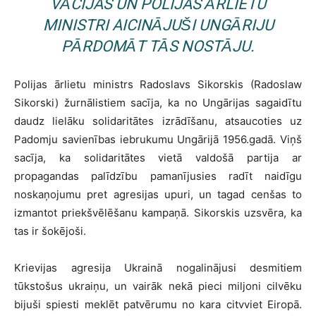
VĀCIJAS UN POLIJAS ĀRLIETU
MINISTRI AICINĀJUŠI UNGĀRIJU
PĀRDOMĀT TĀS NOSTĀJU.
Polijas ārlietu ministrs Radoslavs Sikorskis (Radoslaw
Sikorski) žurnālistiem sacīja, ka no Ungārijas sagaidītu
daudz lielāku solidaritātes izrādīšanu, atsaucoties uz
Padomju savienības iebrukumu Ungārijā 1956.gadā. Viņš
sacīja, ka solidaritātes vietā valdošā partija ar
propagandas palīdzību pamanījusies radīt naidīgu
noskaņojumu pret agresijas upuri, un tagad cenšas to
izmantot priekšvēlēšanu kampaņā. Sikorskis uzsvēra, ka
tas ir šokējoši.
Krievijas agresija Ukrainā nogalinājusi desmitiem
tūkstošus ukraiņu, un vairāk nekā pieci miljoni cilvēku
bijuši spiesti meklēt patvērumu no kara citvviet Eiropā.