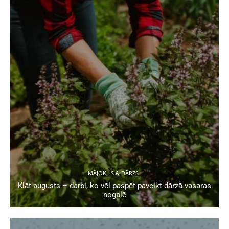
MĀJOKLIS & DĀRZS
Klāt augusts – darbi, ko vēl paspēt paveikt dārzā vasaras
nogalē