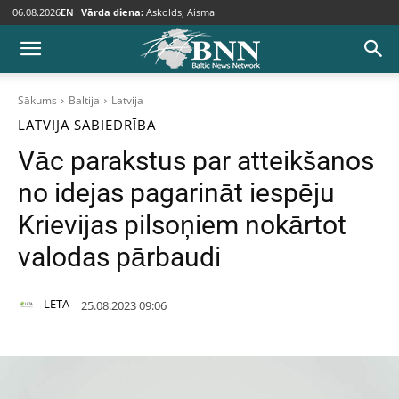
06.08.2026
EN
Vārda diena:
Askolds, Aisma
Sākums
Baltija
Latvija
LATVIJA
SABIEDRĪBA
Vāc parakstus par atteikšanos
no idejas pagarināt iespēju
Krievijas pilsoņiem nokārtot
valodas pārbaudi
LETA
25.08.2023 09:06