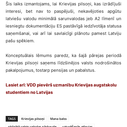
Šis laiks izmantojams, lai Krievijas pilsoņi, kas izrādījuši
interesi, bet nav to paspējuši, nekavējoties apgūtu
latviešu valodu minimālā sarunvalodas jeb A2 līmenī un
iesniegtu dokumentāciju ES pastāvīgā iedzīvotāja statusa
saņemšanai, vai arī lai savlaicīgi plānotu pamest Latviju
pašu spēkiem.
Konceptuālais lēmums paredz, ka šajā pārejas periodā
Krievijas pilsoņi saņems līdzšinējos valsts nodrošinātos
pakalpojumus, tostarp pensijas un pabalstus.
Lasiet arī:
VDD pievērš uzmanību Krievijas augstskolu
studentiem no Latvijas
TAGS
Krievijas pilsoņi
Mana balss
obligātā valsts valodas pārbaude
uzturēšanās atļaujas