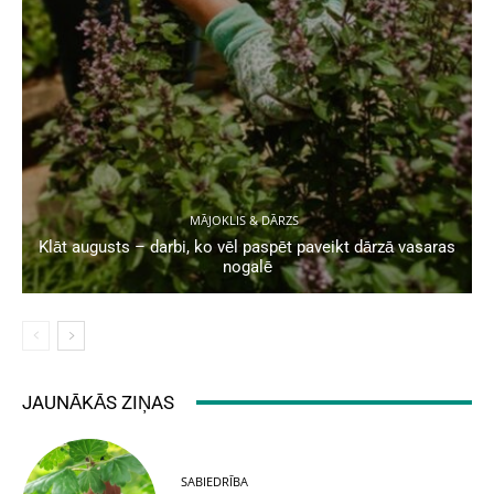
MĀJOKLIS & DĀRZS
Klāt augusts – darbi, ko vēl paspēt paveikt dārzā vasaras
nogalē
JAUNĀKĀS ZIŅAS
SABIEDRĪBA