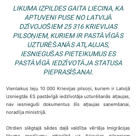
LIKUMA IZPILDES GAITA LIECINA, KA
APTUVENI PUSE NO LATVIJĀ
DZĪVOJOŠIEM 25 316 KRIEVIJAS
PILSOŅIEM, KURIEM IR PASTĀVĪGĀS
UZTURĒŠANĀS ATĻAUJAS,
IESNIEGUŠAS PIETEIKUMUS ES
PASTĀVĪGĀ IEDZĪVOTĀJA STATUSA
PIEPRASĪŠANAI.
Vienlaikus teju 10 000 Krievijas pilsoņi, kuriem ir Latvijā
izsniegtās ES pastāvīgā iedzīvotāja uzturēšanās atļaujas,
nav iesnieguši dokumentus šīs atļaujas saņemšanai,
noradīja ministrijā.
Otrdien slēgtajā sēdes daļā valdība vērtēja Imigrācijas
likuma grozījumu attiecībā uz Krievijas pilsoņiem