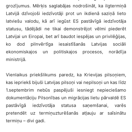
grozījumus. Mērķis saglabājas nodrošināt, ka ilgtermiņā
Latvijā dzīvojoši iedzīvotāji prot un ikdienā saziņā lieto
latviešu valodu, kā arī iegūst ES pastāvīgā iedzīvotāja
statusu, tādējādi ne tikai demonstrējot vēlmi piederēt
Latvijai un Eiropai, bet arī baudot iespējas un privilēģijas,
ko dod pilnvērtīga iesaistīšanās Latvijas sociāli
ekonomiskajos un politiskajos procesos, norādīja
ministrijā.
Vienlaikus priekšlikums paredz, ka Krievijas pilsoņiem,
kas iepriekš bijuši Latvijas pilsoņi vai nepilsoņi un kas līdz
1.septembrim nebūs paspējuši iesniegt nepieciešamo
dokumentāciju Pilsonības un migrācijas lietu pārvaldē ES
pastāvīgā iedzīvotāja statusa saņemšanai, varēs
pretendēt uz termiņuzturēšanās atļauju ar saīsinātu
termiņu – divi gadi.