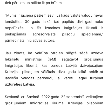
tiek pārlikta un atlikta ik pa brīdim.
“Mums ir jāciena pašiem sevi. Ja kāds valsts valodu nevar
iemācīties 30 gadu laikā, tad papildu divi gadi neko
nepalīdzēs, un šīs izmaiņas Imigrācijas likumā ir
piekāpšanās agresorvalsts pilsoņu spiedienam,”
pārliecināts iniciatīvas autors.
Jau ziņots, ka valdība otrdien slēgtā sēdē uzdeva
Iekšlietu ministrijai (IeM) sagatavot grozījumus
Imigrācijas likumā, kas paredz Latvijā dzīvojošajiem
Krievijas pilsoņiem vēlākais divu gadu laikā nokārtot
latviešu valodas pārbaudi, lai varētu legāli turpināt
uzturēties Latvijā.
Saskaņā ar Saeimā 2022.gada 22.septembrī veiktajiem
grozījumiem Imigrācijas likumā, Krievijas pilsoņiem