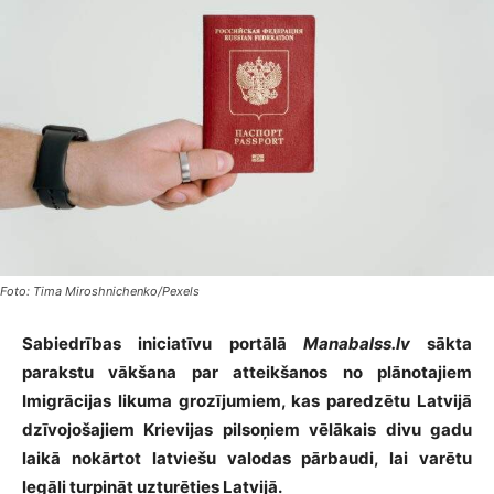
Foto: Tima Miroshnichenko/Pexels
Sabiedrības iniciatīvu portālā
Manabalss.lv
sākta
parakstu vākšana par atteikšanos no plānotajiem
Imigrācijas likuma grozījumiem, kas paredzētu Latvijā
dzīvojošajiem Krievijas pilsoņiem vēlākais divu gadu
laikā nokārtot latviešu valodas pārbaudi, lai varētu
legāli turpināt uzturēties Latvijā.