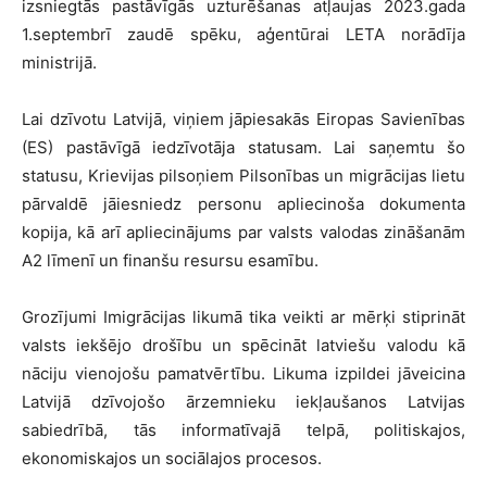
izsniegtās pastāvīgās uzturēšanas atļaujas 2023.gada
1.septembrī zaudē spēku, aģentūrai LETA norādīja
ministrijā.
Lai dzīvotu Latvijā, viņiem jāpiesakās Eiropas Savienības
(ES) pastāvīgā iedzīvotāja statusam. Lai saņemtu šo
statusu, Krievijas pilsoņiem Pilsonības un migrācijas lietu
pārvaldē jāiesniedz personu apliecinoša dokumenta
kopija, kā arī apliecinājums par valsts valodas zināšanām
A2 līmenī un finanšu resursu esamību.
Grozījumi Imigrācijas likumā tika veikti ar mērķi stiprināt
valsts iekšējo drošību un spēcināt latviešu valodu kā
nāciju vienojošu pamatvērtību. Likuma izpildei jāveicina
Latvijā dzīvojošo ārzemnieku iekļaušanos Latvijas
sabiedrībā, tās informatīvajā telpā, politiskajos,
ekonomiskajos un sociālajos procesos.