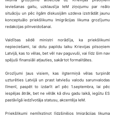
ieviešanas gaitu, uzklausīja IeM ziņojumu par reālo
situāciju un pēc ilgām diskusijām uzdeva izstrādāt jaunu
konceptuālo priekšlikumu Imigrācijas likuma grozījumu
redakcijas pilnveidošanai.
Valdības sēdē ministri norādīja, ka priekšlikumi
nepieciešami, lai dotu papildu laiku Krievijas pilsoņiem
Latvijā, kas to vēlas, bet vēl nav paguvuši, vai līdz šim nav
spējuši finansiāli atļauties, sakārtot formalitātes.
Grozījumi ļaus visiem, kas ilgtermiņā vēlas turpināt
uzturēties Latvijā un prast latviešu valodu sarunvalodas
līmenī, paspēt to izdarīt arī pēc 1.septembra, lai pēc
iespējas ātrāk, bet ne vēlāk kā divu gadu laikā, iegūtu ES
pastāvīgā iedzīvotāja statusu, akcentēja IeM.
Priekšlikumi nemīkstinot līdzšinējos Imigrācijas likuma