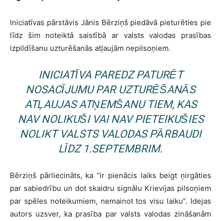
Iniciatīvas pārstāvis Jānis Bērziņš piedāvā pieturēties pie
līdz šim noteiktā saistībā ar valsts valodas prasības
izpildīšanu uzturēšanās atļaujām nepilsoņiem.
INICIATĪVA PAREDZ PATURĒT
NOSACĪJUMU PAR UZTURĒŠANĀS
ATĻAUJAS ATŅEMŠANU TIEM, KAS
NAV NOLIKUŠI VAI NAV PIETEIKUŠIES
NOLIKT VALSTS VALODAS PĀRBAUDI
LĪDZ 1.SEPTEMBRIM.
Bērziņš pārliecināts, ka “ir pienācis laiks beigt ņirgāties
par sabiedrību un dot skaidru signālu Krievijas pilsoņiem
par spēles noteikumiem, nemainot tos visu laiku”. Idejas
autors uzsver, ka prasība par valsts valodas zināšanām