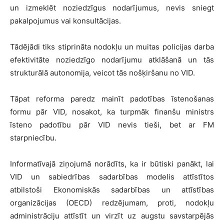
un izmeklēt noziedzīgus nodarījumus, nevis sniegt
pakalpojumus vai konsultācijas.
Tādējādi tiks stiprināta nodokļu un muitas policijas darba
efektivitāte noziedzīgo nodarījumu atklāšanā un tās
strukturālā autonomija, veicot tās nošķiršanu no VID.
Tāpat reforma paredz mainīt padotības īstenošanas
formu pār VID, nosakot, ka turpmāk finanšu ministrs
īsteno padotību pār VID nevis tieši, bet ar FM
starpniecību.
Informatīvajā ziņojumā norādīts, ka ir būtiski panākt, lai
VID un sabiedrības sadarbības modelis attīstītos
atbilstoši Ekonomiskās sadarbības un attīstības
organizācijas (OECD) redzējumam, proti, nodokļu
administrāciju attīstīt un virzīt uz augstu savstarpējās