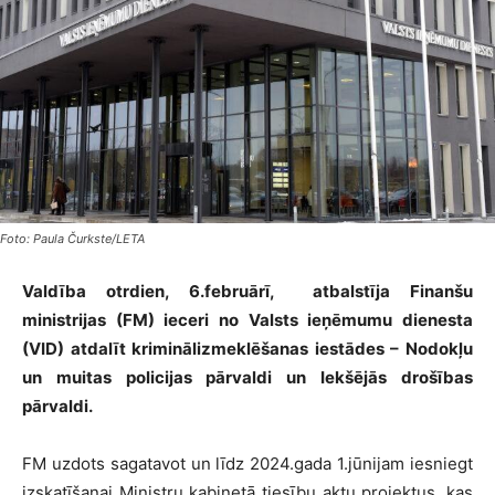
Foto: Paula Čurkste/LETA
Valdība otrdien, 6.februārī, atbalstīja Finanšu
ministrijas (FM) ieceri no Valsts ieņēmumu dienesta
(VID) atdalīt kriminālizmeklēšanas iestādes – Nodokļu
un muitas policijas pārvaldi un Iekšējās drošības
pārvaldi.
FM uzdots sagatavot un līdz 2024.gada 1.jūnijam iesniegt
izskatīšanai Ministru kabinetā tiesību aktu projektus, kas