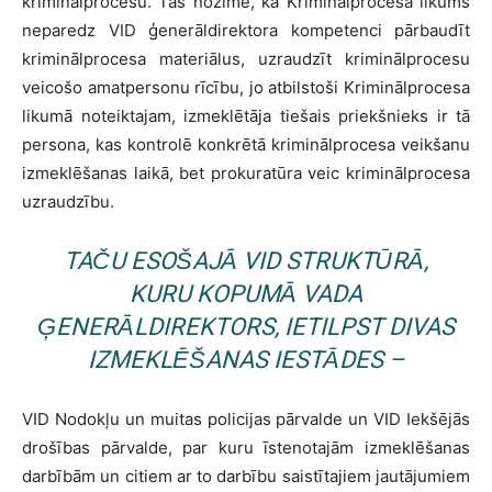
kriminālprocesu. Tas nozīmē, ka Kriminālprocesa likums
neparedz VID ģenerāldirektora kompetenci pārbaudīt
kriminālprocesa materiālus, uzraudzīt kriminālprocesu
veicošo amatpersonu rīcību, jo atbilstoši Kriminālprocesa
likumā noteiktajam, izmeklētāja tiešais priekšnieks ir tā
persona, kas kontrolē konkrētā kriminālprocesa veikšanu
izmeklēšanas laikā, bet prokuratūra veic kriminālprocesa
uzraudzību.
TAČU ESOŠAJĀ VID STRUKTŪRĀ,
KURU KOPUMĀ VADA
ĢENERĀLDIREKTORS, IETILPST DIVAS
IZMEKLĒŠANAS IESTĀDES –
VID Nodokļu un muitas policijas pārvalde un VID Iekšējās
drošības pārvalde, par kuru īstenotajām izmeklēšanas
darbībām un citiem ar to darbību saistītajiem jautājumiem