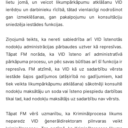
lietu jomā, un veicot likumpārkāpumu atklāšanu VID
ierēdņu un darbinieku rīcībā, tātad vienlaicīgi nodrošinot
gan izmeklēšanas, gan pakalpojumu un konsultāciju
sniedzēja iestādes funkcijas.
Ziņojumā teikts, ka nereti sabiedrība arī VID īstenotās
nodokļu administrācijas pārbaudes uztver kā represīvas.
Tāpat FM norāda, ka VID īsteno arī administratīvā
pārkāpuma procesu, un pēc savas būtības arī šī funkcija ir
represīva. FM atzīmē, ka VID kā uz sadarbību vērsta
iestāde šajos gadījumos (atšķirībā no gadījumiem, kad
tiek veikta likumpārkāpumu atklāšana) sākotnēji konsultē
nodokļu maksātāju un soda vai īsteno piespiedu darbības
tikai tad, kad nodokļu maksātājs uz sadarbību nav vērsts.
Tāpat FM vērš uzmanību, ka Kriminālprocesa likums
neparedz VID ģenerāldirektoram pilnvaras veikt