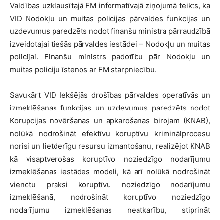
Valdības uzklausītajā FM informatīvajā ziņojumā teikts, ka
VID Nodokļu un muitas policijas pārvaldes funkcijas un
uzdevumus paredzēts nodot finanšu ministra pārraudzībā
izveidotajai tiešās pārvaldes iestādei – Nodokļu un muitas
policijai. Finanšu ministrs padotību pār Nodokļu un
muitas policiju īstenos ar FM starpniecību.
Savukārt VID Iekšējās drošības pārvaldes operatīvās un
izmeklēšanas funkcijas un uzdevumus paredzēts nodot
Korupcijas novēršanas un apkarošanas birojam (KNAB),
nolūkā nodrošināt efektīvu koruptīvu kriminālprocesu
norisi un lietderīgu resursu izmantošanu, realizējot KNAB
kā visaptverošas koruptīvo noziedzīgo nodarījumu
izmeklēšanas iestādes modeli, kā arī nolūkā nodrošināt
vienotu praksi koruptīvu noziedzīgo nodarījumu
izmeklēšanā, nodrošināt koruptīvo noziedzīgo
nodarījumu izmeklēšanas neatkarību, stiprināt