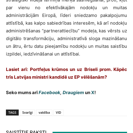
par vienu no efektīvākajām nodokļu un muitas
administrācijām Eiropā, līderi sniedzamo pakalpojumu
attīstībā, kas kalpo sabiedrības interesēm, kā arī nodokļu
administrēšanas “partnerattiecību” modeļa, kas vērsts uz
digitālo transformāciju, administratīvā sloga mazināšanu
un ātru, ērtu datu pieejamību nodokļu un muitas saistību
izpildei, iedzīvināšanai un attīstībai.
Lasiet arī: Portfeļus krūmos un uz Briseli prom. Kāpēc
trīs Latvijas ministri kandidē uz EP vēlēšanām?
Seko mums arī
Facebook
,
Draugiem
un
X
!
TAGS
Svarīgi
valdība
VID
SAISTĪTIE RAKSTI