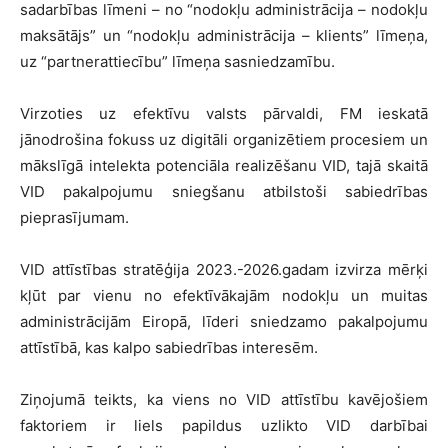
sadarbības līmeni – no “nodokļu administrācija – nodokļu
maksātājs” un “nodokļu administrācija – klients” līmeņa,
uz “partnerattiecību” līmeņa sasniedzamību.
Virzoties uz efektīvu valsts pārvaldi, FM ieskatā
jānodrošina fokuss uz digitāli organizētiem procesiem un
mākslīgā intelekta potenciāla realizēšanu VID, tajā skaitā
VID pakalpojumu sniegšanu atbilstoši sabiedrības
pieprasījumam.
VID attīstības stratēģija 2023.-2026.gadam izvirza mērķi
kļūt par vienu no efektīvākajām nodokļu un muitas
administrācijām Eiropā, līderi sniedzamo pakalpojumu
attīstībā, kas kalpo sabiedrības interesēm.
Ziņojumā teikts, ka viens no VID attīstību kavējošiem
faktoriem ir liels papildus uzlikto VID darbībai