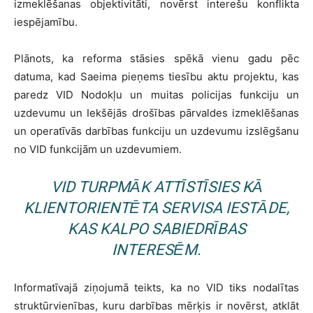
izmeklēšanas objektivitāti, novērst interešu konflikta
iespējamību.
Plānots, ka reforma stāsies spēkā vienu gadu pēc
datuma, kad Saeima pieņems tiesību aktu projektu, kas
paredz VID Nodokļu un muitas policijas funkciju un
uzdevumu un Iekšējās drošības pārvaldes izmeklēšanas
un operatīvās darbības funkciju un uzdevumu izslēgšanu
no VID funkcijām un uzdevumiem.
VID TURPMĀK ATTĪSTĪSIES KĀ
KLIENTORIENTĒTA SERVISA IESTĀDE,
KAS KALPO SABIEDRĪBAS
INTERESĒM.
Informatīvajā ziņojumā teikts, ka no VID tiks nodalītas
struktūrvienības, kuru darbības mērķis ir novērst, atklāt