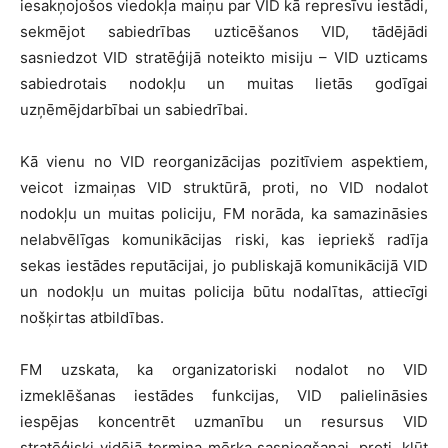
iesakņojošos viedokļa maiņu par VID kā represīvu iestādi,
sekmējot sabiedrības uzticēšanos VID, tādējādi
sasniedzot VID stratēģijā noteikto misiju – VID uzticams
sabiedrotais nodokļu un muitas lietās godīgai
uzņēmējdarbībai un sabiedrībai.
Kā vienu no VID reorganizācijas pozitīviem aspektiem,
veicot izmaiņas VID struktūrā, proti, no VID nodalot
nodokļu un muitas policiju, FM norāda, ka samazināsies
nelabvēlīgas komunikācijas riski, kas iepriekš radīja
sekas iestādes reputācijai, jo publiskajā komunikācijā VID
un nodokļu un muitas policija būtu nodalītas, attiecīgi
nošķirtas atbildības.
FM uzskata, ka organizatoriski nodalot no VID
izmeklēšanas iestādes funkcijas, VID palielināsies
iespējas koncentrēt uzmanību un resursus VID
stratēģiski vidējā termiņa mērķa sasniegšanai, proti, kļūt