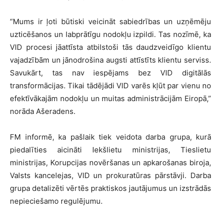
“Mums ir ļoti būtiski veicināt sabiedrības un uzņēmēju
uzticēšanos un labprātīgu nodokļu izpildi. Tas nozīmē, ka
VID procesi jāattīsta atbilstoši tās daudzveidīgo klientu
vajadzībām un jānodrošina augsti attīstīts klientu serviss.
Savukārt, tas nav iespējams bez VID digitālās
transformācijas. Tikai tādējādi VID varēs kļūt par vienu no
efektīvākajām nodokļu un muitas administrācijām Eiropā,”
norāda Ašeradens.
FM informē, ka pašlaik tiek veidota darba grupa, kurā
piedalīties aicināti Iekšlietu ministrijas, Tieslietu
ministrijas, Korupcijas novēršanas un apkarošanas biroja,
Valsts kancelejas, VID un prokuratūras pārstāvji. Darba
grupa detalizēti vērtēs praktiskos jautājumus un izstrādās
nepieciešamo regulējumu.