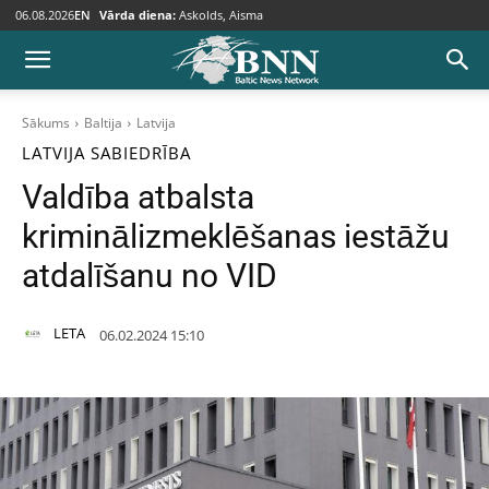
06.08.2026
EN
Vārda diena:
Askolds, Aisma
Sākums
Baltija
Latvija
LATVIJA
SABIEDRĪBA
Valdība atbalsta
kriminālizmeklēšanas iestāžu
atdalīšanu no VID
LETA
06.02.2024 15:10