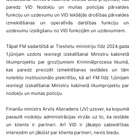
paredz VID Nodokļu un muitas policijas pārvaldes
funkciju un uzdevumu un VID Iekšējās drošības pārvaldes
izmeklēšanas un operatīvās darbības funkciju un
uzdevumu izslēgšanu no VID funkcijām un uzdevumiem.
Tāpat FM sadarbībā ar Tieslietu ministriju līdz 2024.gada
1.jūnijam uzdots iesniegt izskatīšanai Ministru kabinetā
likumprojektu par grozījumiem Kriminālprocesa likumā,
kas paredz precizēt izmeklēšanas iestādes un tām
noteikto institucionālo piekritību, kā arī FM līdz 1.jūnijam
iesniegt izskatīšanai Ministru kabinetā likumprojektu par
nodokļu un muitas policiju.
Finanšu ministrs Arvils Ašeradens (JV) uzsver, ka kopumā
pasaulē nodokļu administrācijas virzās uz to, ka iestāde
un klients ir partneri. Arī VID ir jākalpo sabiedrības
interesēm un jākļūst par klienta partneri, nevis biedu.