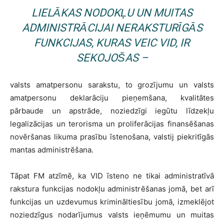
LIELĀKAS NODOKĻU UN MUITAS
ADMINISTRĀCIJAI NERAKSTURĪGĀS
FUNKCIJAS, KURAS VEIC VID, IR
SEKOJOŠAS –
valsts amatpersonu sarakstu, to grozījumu un valsts
amatpersonu deklarāciju pieņemšana, kvalitātes
pārbaude un apstrāde, noziedzīgi iegūtu līdzekļu
legalizācijas un terorisma un proliferācijas finansēšanas
novēršanas likuma prasību īstenošana, valstij piekritīgās
mantas administrēšana.
Tāpat FM atzīmē, ka VID īsteno ne tikai administratīvā
rakstura funkcijas nodokļu administrēšanas jomā, bet arī
funkcijas un uzdevumus krimināltiesību jomā, izmeklējot
noziedzīgus nodarījumus valsts ieņēmumu un muitas