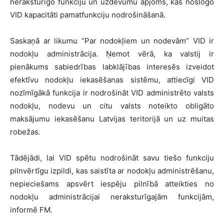
neraksturīgo funkciju un uzdevumu apjoms, kas noslogo
VID kapacitāti pamatfunkciju nodrošināšanā.
Saskaņā ar likumu “Par nodokļiem un nodevām” VID ir
nodokļu administrācija. Ņemot vērā, ka valstij ir
pienākums sabiedrības labklājības interesēs izveidot
efektīvu nodokļu iekasēšanas sistēmu, attiecīgi VID
nozīmīgākā funkcija ir nodrošināt VID administrēto valsts
nodokļu, nodevu un citu valsts noteikto obligāto
maksājumu iekasēšanu Latvijas teritorijā un uz muitas
robežas.
Tādējādi, lai VID spētu nodrošināt savu tiešo funkciju
pilnvērtīgu izpildi, kas saistīta ar nodokļu administrēšanu,
nepieciešams apsvērt iespēju pilnībā atteikties no
nodokļu administrācijai neraksturīgajām funkcijām,
informē FM.