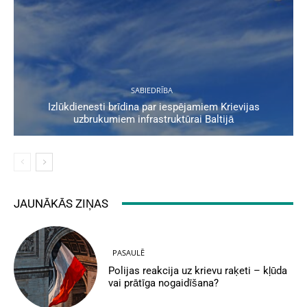
SABIEDRĪBA
Izlūkdienesti brīdina par iespējamiem Krievijas
uzbrukumiem infrastruktūrai Baltijā
JAUNĀKĀS ZIŅAS
PASAULĒ
Polijas reakcija uz krievu raķeti – kļūda
vai prātīga nogaidīšana?