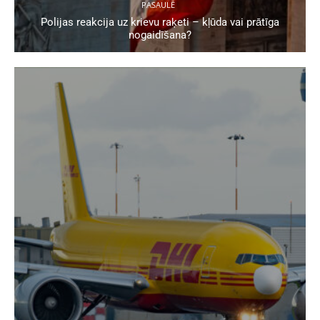
PASAULĒ
Polijas reakcija uz krievu raķeti – kļūda vai prātīga
nogaidīšana?