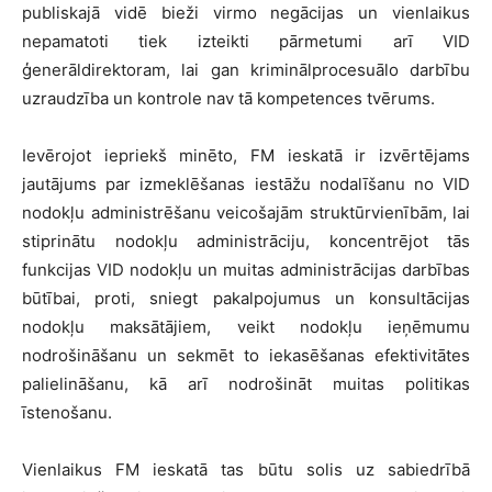
publiskajā vidē bieži virmo negācijas un vienlaikus
nepamatoti tiek izteikti pārmetumi arī VID
ģenerāldirektoram, lai gan kriminālprocesuālo darbību
uzraudzība un kontrole nav tā kompetences tvērums.
Ievērojot iepriekš minēto, FM ieskatā ir izvērtējams
jautājums par izmeklēšanas iestāžu nodalīšanu no VID
nodokļu administrēšanu veicošajām struktūrvienībām, lai
stiprinātu nodokļu administrāciju, koncentrējot tās
funkcijas VID nodokļu un muitas administrācijas darbības
būtībai, proti, sniegt pakalpojumus un konsultācijas
nodokļu maksātājiem, veikt nodokļu ieņēmumu
nodrošināšanu un sekmēt to iekasēšanas efektivitātes
palielināšanu, kā arī nodrošināt muitas politikas
īstenošanu.
Vienlaikus FM ieskatā tas būtu solis uz sabiedrībā