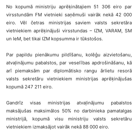
No kopumā ministriju aprēķinātajiem 51 306 eiro par
virsstundām FM vietnieki saņēmuši vairāk nekā 42 000
eiro. Vēl četras ministrijas saviem valsts sekretāra
vietniekiem aprēķinājuši virsstundas – IZM, VARAM, SM
un IeM, bet tikai IZM kopsumma ir tūkstošos.
Par papildu pienākumu pildīšanu, kolēģu aizvietošanu,
atvaļinājumu pabalstos, par veselības apdrošināšanu, kā
arī piemaksām par diplomātisko rangu ārlietu resorā
valsts sekretāru vietniekiem ministrijas aprēķinājušas
kopumā 247 211 eiro.
Gandrīz visas ministrijas atvaļinājumu pabalstos
maksājušas maksimālos 50% no darbinieka pamatalgas
ministrijā, kopumā visu ministriju valsts sekretāru
vietniekiem izmaksājot vairāk nekā 88 000 eiro.