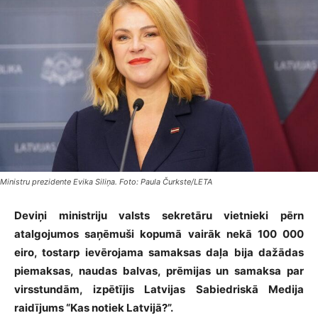
Ministru prezidente Evika Siliņa. Foto: Paula Čurkste/LETA
Deviņi ministriju valsts sekretāru vietnieki pērn
atalgojumos saņēmuši kopumā vairāk nekā 100 000
eiro, tostarp ievērojama samaksas daļa bija dažādas
piemaksas, naudas balvas, prēmijas un samaksa par
virsstundām, izpētījis Latvijas Sabiedriskā Medija
raidījums “Kas notiek Latvijā?”.