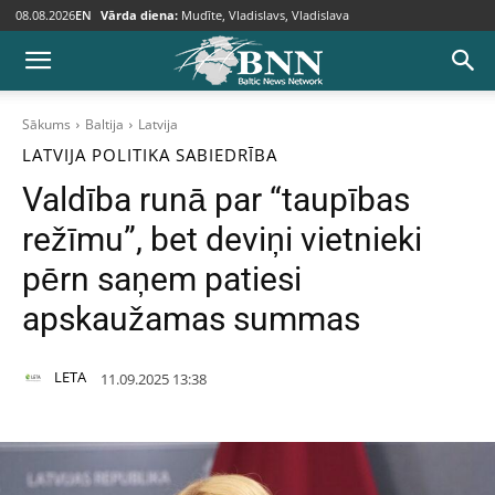
08.08.2026
EN
Vārda diena:
Mudīte, Vladislavs, Vladislava
Sākums
Baltija
Latvija
LATVIJA
POLITIKA
SABIEDRĪBA
Valdība runā par “taupības
režīmu”, bet deviņi vietnieki
pērn saņem patiesi
apskaužamas summas
LETA
11.09.2025 13:38