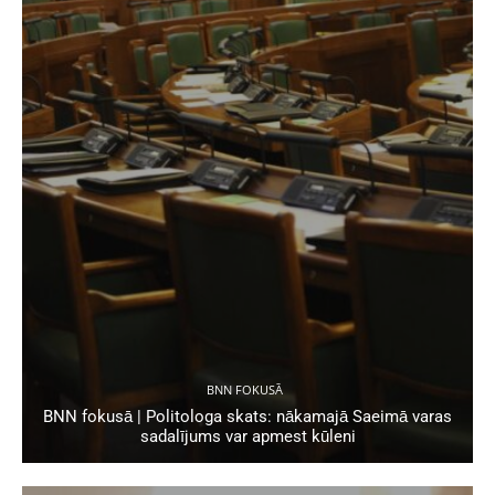
BNN FOKUSĀ
BNN fokusā | Politologa skats: nākamajā Saeimā varas
sadalījums var apmest kūleni