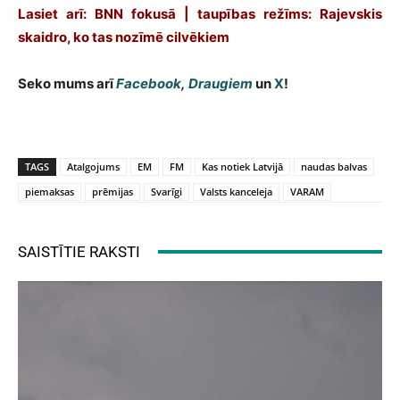
Lasiet arī: BNN fokusā | taupības režīms: Rajevskis
skaidro, ko tas nozīmē cilvēkiem
Seko mums arī
Facebook
,
Draugiem
un
X
!
TAGS
Atalgojums
EM
FM
Kas notiek Latvijā
naudas balvas
piemaksas
prēmijas
Svarīgi
Valsts kanceleja
VARAM
SAISTĪTIE RAKSTI