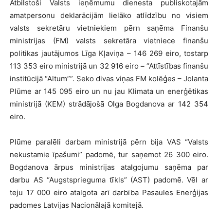
Atbilstoši Valsts ieņēmumu dienesta publiskotajām
amatpersonu deklarācijām lielāko atlīdzību no visiem
valsts sekretāru vietniekiem pērn saņēma Finanšu
ministrijas (FM) valsts sekretāra vietniece finanšu
politikas jautājumos Līga Kļaviņa – 146 269 eiro, tostarp
113 353 eiro ministrijā un 32 916 eiro – “Attīstības finanšu
institūcijā “Altum””. Seko divas viņas FM kolēģes – Jolanta
Plūme ar 145 095 eiro un nu jau Klimata un enerģētikas
ministrijā (KEM) strādājošā Olga Bogdanova ar 142 354
eiro.
Plūme paralēli darbam ministrijā pērn bija VAS “Valsts
nekustamie īpašumi” padomē, tur saņemot 26 300 eiro.
Bogdanova ārpus ministrijas atalgojumu saņēma par
darbu AS “Augstsprieguma tīkls” (AST) padomē. Vēl ar
teju 17 000 eiro atalgota arī darbība Pasaules Enerģijas
padomes Latvijas Nacionālajā komitejā.