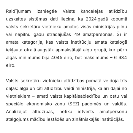
Raidījumam izsniegtie Valsts kancelejas atlīdzību
uzskaites sistēmas dati liecina, ka 2024.gadā kopumā
valsts sekretāru vietnieku amatos visās ministrijās pilnu
vai nepilnu gadu strādājušas 49 amatpersonas. Šī ir
amata kategorija, kas valsts institūciju amata katalogā
iekļauta otrajā augstāk apmaksātajā algu grupā, kur pērn
algas minimums bija 4045 eiro, bet maksimums – 6 934
eiro.
Valsts sekretāru vietnieku atlīdzības pamatā veidoja trīs
daļas: alga un citi atlīdzību veidi ministrijā, kā arī daļai no
vietniekiem – amati valsts kapitālsabiedrību un ostu vai
speciālo ekonomisko zonu (SEZ) padomēs un valdēs.
Analizējot atlīdzības, netika ietverts amatpersonu
atalgojums mācību iestādēs un zinātniskajās institūcijās.