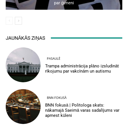
par ģimeni
JAUNĀKĀS ZIŅAS
PASAULĒ
Trampa administrācija plāno izsludināt
rīkojumu par vakcīnām un autismu
BNN FOKUSĀ
BNN fokusā | Politologa skats:
nākamajā Saeimā varas sadalījums var
apmest kūleni