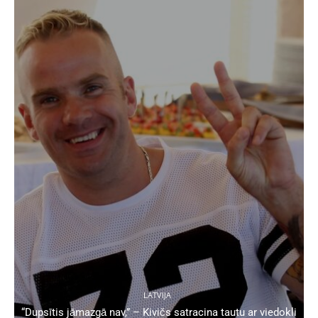
LATVIJA
“Dupsītis jāmazgā nav,” – Kivičs satracina tautu ar viedokli