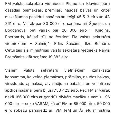
FM valsts sekretāra vietnieces Plūme un Kļaviņa pērn
dažādās piemaksās, prēmijās, naudas balvās un citos
maksājumos papildus saņēma attiecīgi 45 513 eiro un 43
261 eiro. Vairāk par 30 000 eiro saņēma arī Šņucins un
Bogdanova, bet vairāk par 20 000 eiro – Kņigins,
Eberhards, kā arī trīs no četriem EM valsts sekretāra
vietniekiem – Salmiņš, Edijs Šaicāns, Ilze Beināre.
Ceturtais šīs ministrijas valsts sekretāra vietnieks Raivis
Bremšmits klāt saņēma 19 882 eiro.
Visiem valsts sekretāru vietniekiem izmaksātā
kopsumma, ko veido piemaksas, prēmijas, naudas balvas,
virsstundu apmaksa, atvaļinājuma pabalsti un veselības
apdrošināšana, pērn bijusi 753 423 eiro. Pēc FM ar vairāk
nekā 186 000 eiro ar gandrīz divkārt mazāku summu – 96
000 eiro – seko VARAM, kā arī EM ar 85 000 eiro. 50 000
eiro robežu pārsniedz arī VM, IeM un Ārlietu ministrija