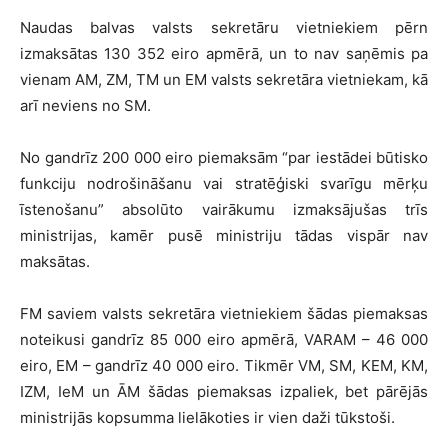
Naudas balvas valsts sekretāru vietniekiem pērn
izmaksātas 130 352 eiro apmērā, un to nav saņēmis pa
vienam AM, ZM, TM un EM valsts sekretāra vietniekam, kā
arī neviens no SM.
No gandrīz 200 000 eiro piemaksām “par iestādei būtisko
funkciju nodrošināšanu vai stratēģiski svarīgu mērķu
īstenošanu” absolūto vairākumu izmaksājušas trīs
ministrijas, kamēr pusē ministriju tādas vispār nav
maksātas.
FM saviem valsts sekretāra vietniekiem šādas piemaksas
noteikusi gandrīz 85 000 eiro apmērā, VARAM – 46 000
eiro, EM – gandrīz 40 000 eiro. Tikmēr VM, SM, KEM, KM,
IZM, IeM un ĀM šādas piemaksas izpaliek, bet pārējās
ministrijās kopsumma lielākoties ir vien daži tūkstoši.