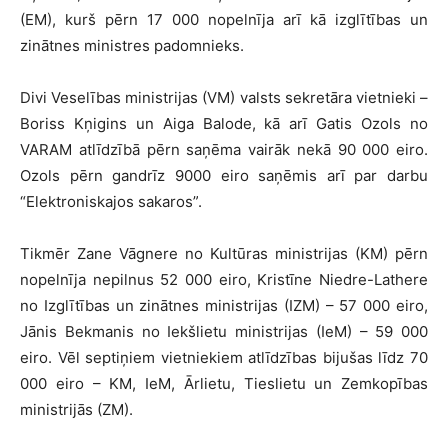
(EM), kurš pērn 17 000 nopelnīja arī kā izglītības un
zinātnes ministres padomnieks.
Divi Veselības ministrijas (VM) valsts sekretāra vietnieki –
Boriss Kņigins un Aiga Balode, kā arī Gatis Ozols no
VARAM atlīdzībā pērn saņēma vairāk nekā 90 000 eiro.
Ozols pērn gandrīz 9000 eiro saņēmis arī par darbu
“Elektroniskajos sakaros”.
Tikmēr Zane Vāgnere no Kultūras ministrijas (KM) pērn
nopelnīja nepilnus 52 000 eiro, Kristīne Niedre-Lathere
no Izglītības un zinātnes ministrijas (IZM) – 57 000 eiro,
Jānis Bekmanis no Iekšlietu ministrijas (IeM) – 59 000
eiro. Vēl septiņiem vietniekiem atlīdzības bijušas līdz 70
000 eiro – KM, IeM, Ārlietu, Tieslietu un Zemkopības
ministrijās (ZM).