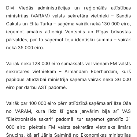
Divi Viedās administrācijas un reģionālās attīstības
ministrijas (VARAM) valsts sekretāra vietnieki – Sandis
Cakuls un Elita Turka – saņēma vairāk nekā 130 000 eiro,
ieņemot amatus attiecīgi Ventspils un Rīgas brīvostas
pārvaldēs, par to saņemot teju identisku summu – vairāk
nekā 35 000 eiro.
Vairāk nekā 128 000 eiro samaksāts vēl vienam FM valsts
sekretāres vietniekam – Armandam Eberhardam, kurš
papildus atlīdzībai ministrijā saņēma vairāk nekā 36 000
eiro par darbu AST padomē.
Vairāk par 100 000 eiro pērn atlīdzībā saņēma arī Ilze Oša
no VARAM, kura līdz šī gada janvārim bija arī VAS
“Elektroniskie sakari” padomē, tur saņemot gandrīz 31
000 eiro, piektais FM valsts sekretāra vietnieks Ilmārs
Šņucins, kā arī Jānis Salmiņš no Ekonomikas ministrijas