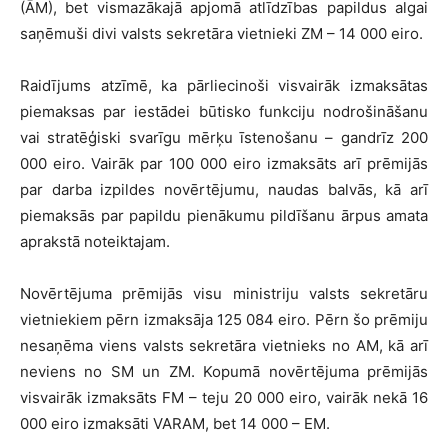
(ĀM), bet vismazākajā apjomā atlīdzības papildus algai
saņēmuši divi valsts sekretāra vietnieki ZM – 14 000 eiro.
Raidījums atzīmē, ka pārliecinoši visvairāk izmaksātas
piemaksas par iestādei būtisko funkciju nodrošināšanu
vai stratēģiski svarīgu mērķu īstenošanu – gandrīz 200
000 eiro. Vairāk par 100 000 eiro izmaksāts arī prēmijās
par darba izpildes novērtējumu, naudas balvās, kā arī
piemaksās par papildu pienākumu pildīšanu ārpus amata
aprakstā noteiktajam.
Novērtējuma prēmijās visu ministriju valsts sekretāru
vietniekiem pērn izmaksāja 125 084 eiro. Pērn šo prēmiju
nesaņēma viens valsts sekretāra vietnieks no AM, kā arī
neviens no SM un ZM. Kopumā novērtējuma prēmijās
visvairāk izmaksāts FM – teju 20 000 eiro, vairāk nekā 16
000 eiro izmaksāti VARAM, bet 14 000 – EM.